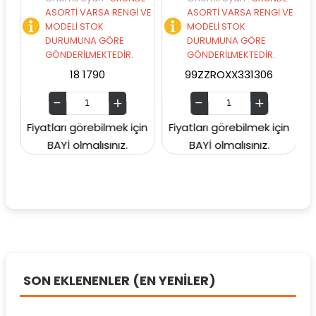
ASORTİ VARSA RENGİ VE
ASORTİ VARSA RENGİ VE
MODELİ STOK
MODELİ STOK
DURUMUNA GÖRE
DURUMUNA GÖRE
GÖNDERİLMEKTEDİR.
GÖNDERİLMEKTEDİR.
18 1790
99ZZROXX331306
9
Fiyatları görebilmek için
Fiyatları görebilmek için
Fiya
BAYİ olmalısınız.
BAYİ olmalısınız.
SON EKLENENLER (EN YENİLER)