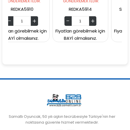
LMEKTEDİR.
GÖNDERİLMEKTEDİR.
GÖNDERİLMEKTE
KA5910
REDKA5914
SUNMAN0000
örebilmek için
Fiyatları görebilmek için
Fiyatları görebil
malısınız.
BAYİ olmalısınız.
BAYİ olmalısın
Samatlı Oyuncak, 50 yılı aşkın tecrübesiyle Türkiye'nin her
noktasına güvenle hizmet vermektedir.