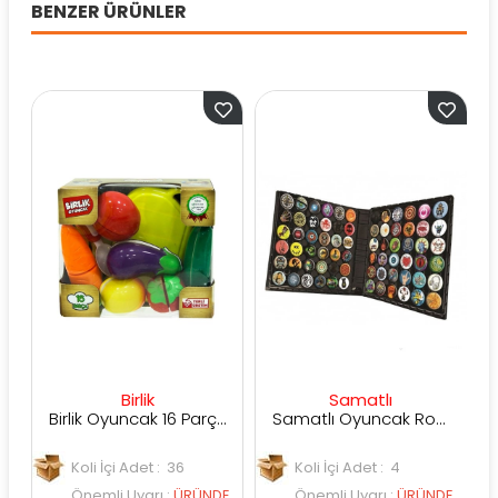
BENZER ÜRÜNLER
Birlik
Samatlı
Birlik Oyuncak 16 Parça Patlıcanlı Kesilebilen Meyve Sebze
Samatlı Oyuncak Roxx Koleksiyon Çantası
Koli İçi Adet : 36
Koli İçi Adet : 4
K
Önemli Uyarı
:
ÜRÜNDE
Önemli Uyarı
:
ÜRÜNDE