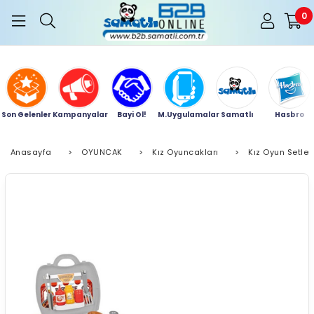
0
Son Gelenler
Kampanyalar
Bayi Ol!
M.Uygulamalar
Samatlı
Hasbro
Anasayfa
>
OYUNCAK
>
Kız Oyuncakları
>
Kız Oyun Setler