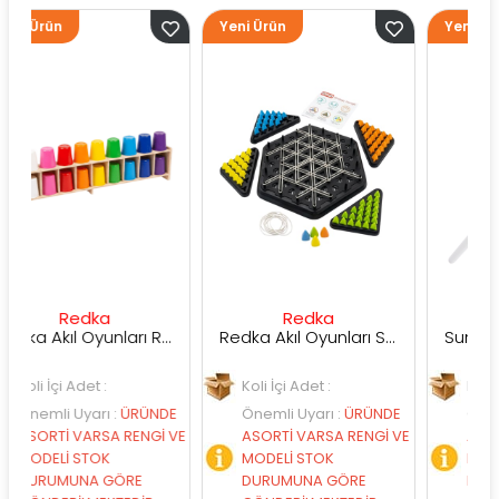
Yeni Ürün
Yeni Ürün
edka
Redka
Sunman
Redka Akıl Oyunları Renk Dedektifi Oyunu
Redka Akıl Oyunları Strateji Üçgeni Oyunu
Adet :
Koli İçi Adet :
Koli İçi Adet :
Uyarı
:
ÜRÜNDE
Önemli Uyarı
:
ÜRÜNDE
Önemli Uyarı
:
VARSA RENGİ VE
ASORTİ VARSA RENGİ VE
ASORTİ VARSA 
 STOK
MODELİ STOK
MODELİ STOK
NA GÖRE
DURUMUNA GÖRE
DURUMUNA GÖ