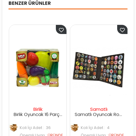
BENZER ÜRÜNLER
Birlik
Samatlı
Birlik Oyuncak 16 Parça Patlıcanlı Kesilebilen Meyve Sebze
Samatlı Oyuncak Roxx Koleksiyon Çantası
Koli İçi Adet : 36
Koli İçi Adet : 4
Önemli Uyarı
:
ÜRÜNDE
Önemli Uyarı
:
ÜRÜNDE