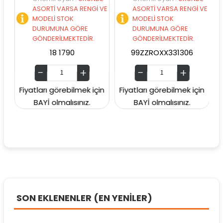
ASORTİ VARSA RENGİ VE
ASORTİ VARSA RENGİ VE
MODELİ STOK
MODELİ STOK
DURUMUNA GÖRE
DURUMUNA GÖRE
GÖNDERİLMEKTEDİR.
GÖNDERİLMEKTEDİR.
18 1790
99ZZROXX331306
9
Fiyatları görebilmek için
Fiyatları görebilmek için
Fiy
BAYİ olmalısınız.
BAYİ olmalısınız.
SON EKLENENLER (EN YENİLER)