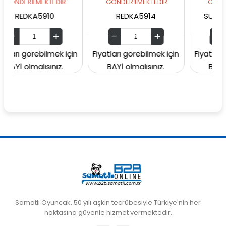
MEKTEDİR.
GÖNDERİLMEKTEDİR.
GÖNDERİLMEKTED
A5910
REDKA5914
SUNMAN000060
rebilmek için
Fiyatları görebilmek için
Fiyatları görebilme
lısınız.
BAYİ olmalısınız.
BAYİ olmalısını
Samatlı Oyuncak, 50 yılı aşkın tecrübesiyle Türkiye'nin her
noktasına güvenle hizmet vermektedir.