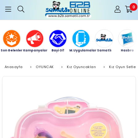
0
Son Gelenler
Kampanyalar
Bayi Ol!
M.Uygulamalar
Samatlı
Hasbro
Anasayfa
>
OYUNCAK
>
Kız Oyuncakları
>
Kız Oyun Setler