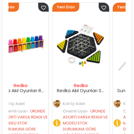
Yeni Ürün
Yeni Ürün
dka
Redka
Sunman
Redka Akıl Oyunları Renk Dedektifi Oyunu
Redka Akıl Oyunları Strateji Üçgeni Oyunu
et :
Koli İçi Adet :
Koli İçi Adet :
arı
:
ÜRÜNDE
Önemli Uyarı
:
ÜRÜNDE
Önemli Uyarı
:
Ü
ARSA RENGİ VE
ASORTİ VARSA RENGİ VE
ASORTİ VARSA RE
TOK
MODELİ STOK
MODELİ STOK
A GÖRE
DURUMUNA GÖRE
DURUMUNA GÖR