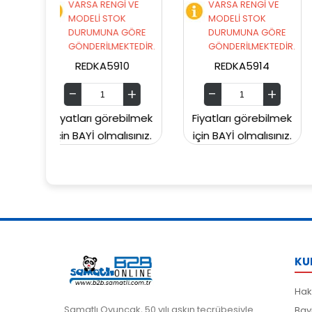
NGİ VE
VARSA RENGİ VE
VARSA RENGİ VE
TOK
MODELİ STOK
MODELİ STOK
A GÖRE
DURUMUNA GÖRE
DURUMUNA GÖR
MEKTEDİR.
GÖNDERİLMEKTEDİR.
GÖNDERİLMEKTED
5910
REDKA5914
SUNMAN0000604
örebilmek
Fiyatları görebilmek
Fiyatları görebilm
malısınız.
için BAYİ olmalısınız.
için BAYİ olmalısını
KU
Hak
Samatlı Oyuncak, 50 yılı aşkın tecrübesiyle
Bay