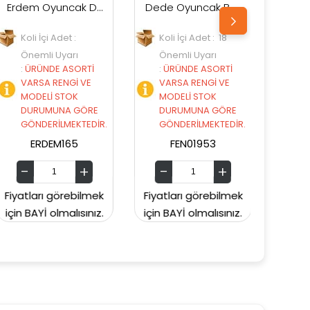
i Direksiyon Pilli Sesli
Dede Oyuncak Büyük Bultak Küp
Dede Oyuncak Sepetli Bultak Kova
Koli İçi Adet : 18
Koli İçi Adet : 24
Önemli Uyarı
Önemli Uyarı
:
ÜRÜNDE ASORTİ
:
ÜRÜNDE ASORTİ
VARSA RENGİ VE
VARSA RENGİ VE
MODELİ STOK
MODELİ STOK
DURUMUNA GÖRE
DURUMUNA GÖRE
R.
GÖNDERİLMEKTEDİR.
GÖNDERİLMEKTEDİR.
FEN01953
FEN03414
ek
Fiyatları görebilmek
Fiyatları görebilmek
z.
için BAYİ olmalısınız.
için BAYİ olmalısınız.