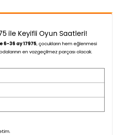
le Keyifli Oyun Saatleri!
 6-36 ay 17975
, çocukların hem eğlenmesi
n odalarının en vazgeçilmez parçası olacak.
etim.