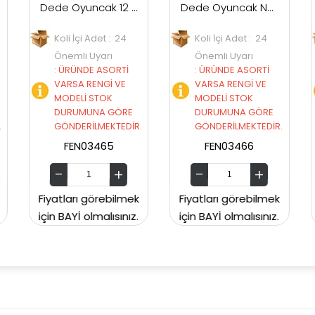
Dede Oyuncak 12 Parça Silindir Kule Bultak 4653
Dede Oyuncak Neşeli Bul-Tak Kule
Erdem Oyuncak Did
et : 24
Koli İçi Adet : 24
Koli İçi Adet :
arı
Önemli Uyarı
Önemli Uyarı
ASORTİ
:
ÜRÜNDE ASORTİ
:
ÜRÜNDE ASORTİ
Gİ VE
VARSA RENGİ VE
VARSA RENGİ VE
TOK
MODELİ STOK
MODELİ STOK
A GÖRE
DURUMUNA GÖRE
DURUMUNA GÖRE
MEKTEDİR.
GÖNDERİLMEKTEDİR.
GÖNDERİLMEKTEDİ
465
FEN03466
ERDEM165
rebilmek
Fiyatları görebilmek
Fiyatları görebilm
alısınız.
için BAYİ olmalısınız.
için BAYİ olmalısını