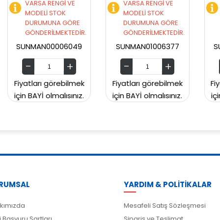
VARSA RENGİ VE
VARSA RENGİ VE
MODELİ STOK
MODELİ STOK
E
DURUMUNA GÖRE
DURUMUNA GÖRE
İR.
GÖNDERİLMEKTEDİR.
GÖNDERİLMEKTEDİR.
9
SUNMAN01006377
SUNMAN00CH2129
ek
Fiyatları görebilmek
Fiyatları görebilmek
z.
için BAYİ olmalısınız.
için BAYİ olmalısınız.
RUMSAL
YARDIM & POLİTİKALAR
kımızda
Mesafeli Satış Sözleşmesi
i Başvuru Şartları
Sipariş ve Teslimat