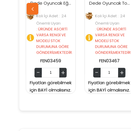
Dede Oyuncak Eğlenceli Aktivite Treni
Dede Oyuncak Toplu Mi̇ni̇ Kule
i İçi Adet : 24
Koli İçi Adet : 24
Koli İçi Ad
emli Uyarı
Önemli Uyarı
Önemli Uy
RÜNDE ASORTİ
:
ÜRÜNDE ASORTİ
:
ÜRÜNDE 
RSA RENGİ VE
VARSA RENGİ VE
VARSA REN
DELİ STOK
MODELİ STOK
MODELİ S
RUMUNA GÖRE
DURUMUNA GÖRE
DURUMUN
NDERİLMEKTEDİR.
GÖNDERİLMEKTEDİR.
GÖNDERİL
FEN03459
FEN03467
FEN03
ları görebilmek
Fiyatları görebilmek
Fiyatları gö
AYİ olmalısınız.
için BAYİ olmalısınız.
için BAYİ olm