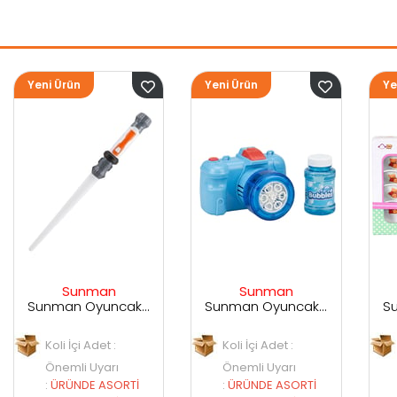
Yeni Ürün
Yeni Ürün
Sunman
Sunman
Sunman Oyuncak Sesli ve Işıklı Uzay Kılıcı
Sunman Oyuncak Kamera Temalı Balancuk Atan TAbanca
Sunman Oyuncak 29 Parça Porselen Seti
Koli İçi Adet :
Koli İçi Adet :
Önemli Uyarı
Önemli Uyarı
:
ÜRÜNDE ASORTİ
:
ÜRÜNDE ASORTİ