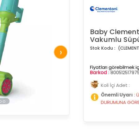
Baby Clement
Vakumlu Süpü
(CLEMENT
›
Fiyatları görebilmek iç
Barkod
:
80051251797
Koli İçi Adet :
Önemli Uyarı
:
Ü
DURUMUNA GÖRE 