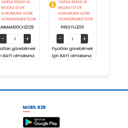
VARSA RENGİ VE
VARSA RENGİ VE
MODELİ STOK
MODELİ STOK
DURUMUNA GÖRE
DURUMUNA GÖRE
GÖNDERİLMEKTEDİR.
GÖNDERİLMEKTEDİR.
PRESTIJ205
PRESTIJ203
Fiyatları görebilmek
Fiyatları görebilmek
Fiy
için BAYİ olmalısınız.
için BAYİ olmalısınız.
içi
MOBİL B2B