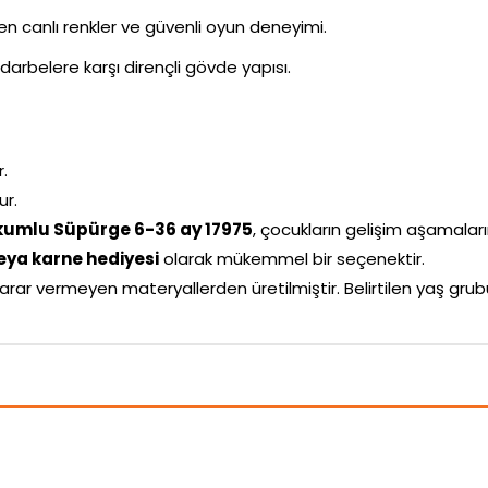
ken canlı renkler ve güvenli oyun deneyimi.
darbelere karşı dirençli gövde yapısı.
r.
ur.
kumlu Süpürge 6-36 ay 17975
, çocukların gelişim aşamaların
ya karne hediyesi
olarak mükemmel bir seçenektir.
arar vermeyen materyallerden üretilmiştir. Belirtilen yaş g