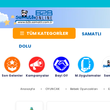
TÜM KATEGORİLER
SAMATLI
DOLU
Son Gelenler
Kampanyalar
Bayi Ol!
M.Uygulamalar
Sam
Anasayfa
>
OYUNCAK
>
Bebek Oyuncakları
>
E