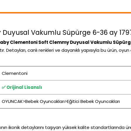
uyusal Vakumlu Süpürge 6-36 ay 17975 i
aby Clementoni Soft Clemmy Duyusal Vakumlu Süpürge
. Detayları, canlı renkleri ve dayanıklı yapısıyla bu ürün, oyu
Clementoni
✅ Orijinal Lisanslı
OYUNCAK>Bebek Oyuncakları>Eğitici Bebek Oyuncakları
n ikonik detaylarını taşıyan yüksek kalite standartlarında ür