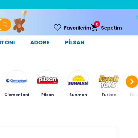
0
Favorilerim
Sepetim
NTONI
ADORE
PİLSAN
Clementoni
Pilsan
Sunman
Furkan
Ded