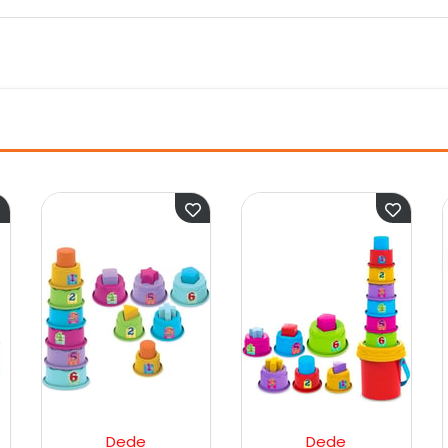
e
Dede
Erdem