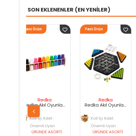
SON EKLENENLER (EN YENİLER)
Yeni Ürün
Yeni Ürün
ka
Redka
Sunman
Redka Akıl Oyunları Renk Dedektifi Oyunu
Redka Akıl Oyunları Strateji Üçgeni Oyunu
et :
Koli İçi Adet :
Koli İçi Adet :
yarı
Önemli Uyarı
Önemli Uyarı
ASORTİ
:
ÜRÜNDE ASORTİ
:
ÜRÜNDE ASORTİ