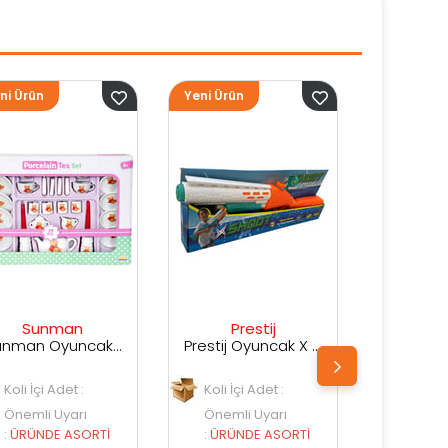
Yeni Ürün
Yeni Ürün
Yen
Prestij
Prestij
Prestij Oyuncak X Shot Kutuda Su Silahı
Prestij Oyuncak Kutulu Su Silahı
Koli İçi Adet :
Koli İçi Adet :
Önemli Uyarı
Önemli Uyarı
:
ÜRÜNDE ASORTİ
:
ÜRÜNDE ASORTİ