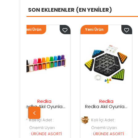
SON EKLENENLER (EN YENİLER)
Yeni Ürün
Yeni Ürün
ka
Redka
Sunman
Redka Akıl Oyunları Renk Dedektifi Oyunu
Redka Akıl Oyunları Strateji Üçgeni Oyunu
det :
Koli İçi Adet :
Koli İçi Adet :
yarı
Önemli Uyarı
Önemli Uyarı
 ASORTİ
:
ÜRÜNDE ASORTİ
:
ÜRÜNDE ASORT