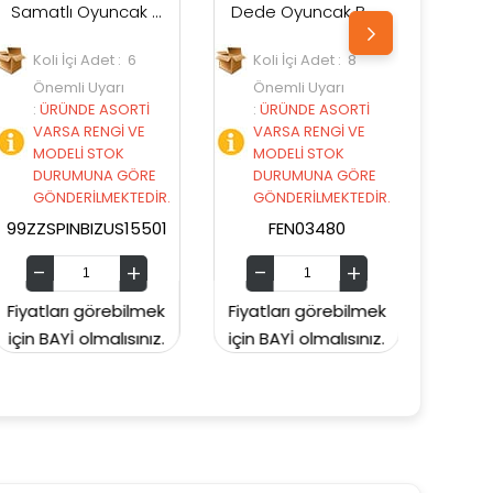
Samatlı Oyuncak Bizu Dörtlü Boncuk Seti 2.SERİ
Dede Oyuncak Barbie Doktor Set Bavulum
Dede Oyuncak Market Arabası
Koli İçi Adet : 8
Koli İçi Adet : 4
Önemli Uyarı
Önemli Uyarı
İ
:
ÜRÜNDE ASORTİ
:
ÜRÜNDE ASORTİ
E
VARSA RENGİ VE
VARSA RENGİ VE
MODELİ STOK
MODELİ STOK
RE
DURUMUNA GÖRE
DURUMUNA GÖRE
DİR.
GÖNDERİLMEKTEDİR.
GÖNDERİLMEKTEDİR.
501
FEN03480
FEN01367
mek
Fiyatları görebilmek
Fiyatları görebilmek
ız.
için BAYİ olmalısınız.
için BAYİ olmalısınız.