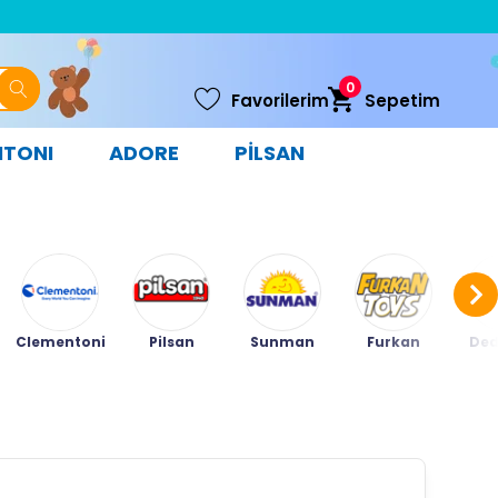
0
Favorilerim
Sepetim
NTONI
ADORE
PİLSAN
Clementoni
Pilsan
Sunman
Furkan
Ded