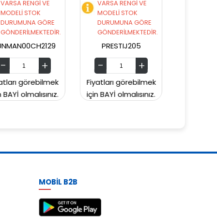
VARSA RENGİ VE
VARSA RENGİ VE
MODELİ STOK
MODELİ STOK
DURUMUNA GÖRE
DURUMUNA GÖRE
GÖNDERİLMEKTEDİR.
GÖNDERİLMEKTEDİR.
PRESTIJ205
PRESTIJ203
Fiyatları görebilmek
Fiyatları görebilmek
Fi
için BAYİ olmalısınız.
için BAYİ olmalısınız.
içi
MOBİL B2B