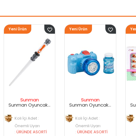
Yeni Ürün
Yeni Ürün
Sunman
Sunman
Sunman Oyuncak Sesli ve Işıklı Uzay Kılıcı
Sunman Oyuncak Kamera Temalı Balancuk Atan TAbanca
Sunman Oyuncak 29 Parça Porselen Seti
Koli İçi Adet :
Koli İçi Adet :
Önemli Uyarı
Önemli Uyarı
İ
:
ÜRÜNDE ASORTİ
:
ÜRÜNDE ASORTİ