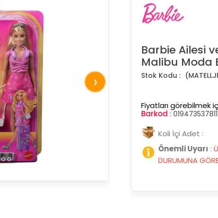
Barbie Ailesi 
Malibu Moda 
(MATELLJ
›
Fiyatları görebilmek iç
Barkod
:
019473537811
Koli İçi Adet :
Önemli Uyarı
:
Ü
DURUMUNA GÖRE 