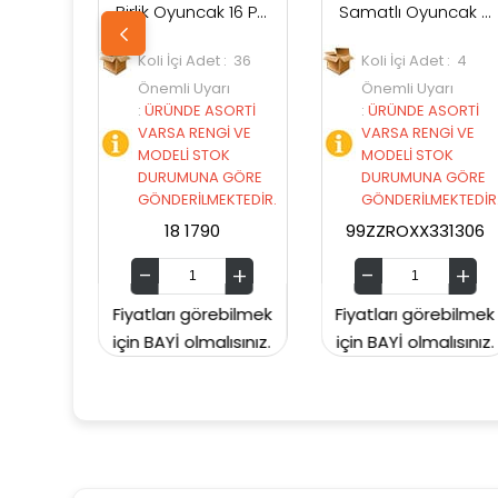
Birlik Oyuncak 16 Parça Patlıcanlı Kesilebilen Meyve Sebze
Samatlı Oyuncak Roxx Koleksiyon Çantası
oli İçi Adet : 36
Koli İçi Adet : 4
Koli İçi 
Önemli Uyarı
Önemli Uyarı
Önemli 
ÜRÜNDE ASORTİ
:
ÜRÜNDE ASORTİ
:
ÜRÜNDE
VARSA RENGİ VE
VARSA RENGİ VE
VARSA R
MODELİ STOK
MODELİ STOK
MODELİ 
DURUMUNA GÖRE
DURUMUNA GÖRE
DURUMU
GÖNDERİLMEKTEDİR.
GÖNDERİLMEKTEDİR.
GÖNDERİ
18 1790
99ZZROXX331306
99ZZSPINB
tları görebilmek
Fiyatları görebilmek
Fiyatları 
 BAYİ olmalısınız.
için BAYİ olmalısınız.
için BAYİ o