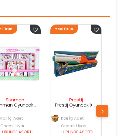
Yeni Ürün
Yeni Ürün
Ye
Prestij
Prestij
Prestij Oyuncak X Shot Kutuda Su Silahı
Prestij Oyuncak Kutulu Su Silahı
Koli İçi Adet :
Koli İçi Adet :
Önemli Uyarı
Önemli Uyarı
:
ÜRÜNDE ASORTİ
:
ÜRÜNDE ASORTİ