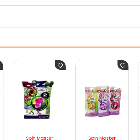
aster
Spin Master
Bizu