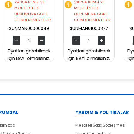
VARSA RENGİ VE
VARSA RENGİ VE
MODELİ STOK
MODELİ STOK
E
DURUMUNA GÖRE
DURUMUNA GÖRE
İR.
GÖNDERİLMEKTEDİR.
GÖNDERİLMEKTEDİR.
49
SUNMAN01006377
SUNMAN00CH2129
mek
Fiyatları görebilmek
Fiyatları görebilmek
ız.
için BAYİ olmalısınız.
için BAYİ olmalısınız.
RUMSAL
YARDIM & POLİTİKALAR
kımızda
Mesafeli Satış Sözleşmesi
i Başvuru Şartları
Sipariş ve Teslimat