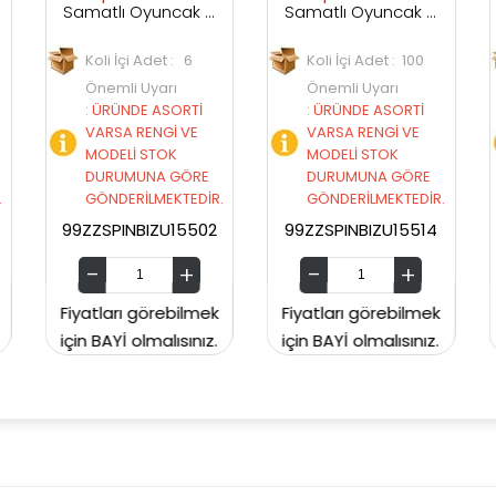
Samatlı Oyuncak Bizu İkili Paket
Samatlı Oyuncak Bizu Tekli Oyun Paketi
Adet : 6
Koli İçi Adet : 100
Koli İçi Adet : 6
Uyarı
Önemli Uyarı
Önemli Uyarı
 ASORTİ
:
ÜRÜNDE ASORTİ
:
ÜRÜNDE ASORT
ENGİ VE
VARSA RENGİ VE
VARSA RENGİ V
STOK
MODELİ STOK
MODELİ STOK
NA GÖRE
DURUMUNA GÖRE
DURUMUNA GÖ
LMEKTEDİR.
GÖNDERİLMEKTEDİR.
GÖNDERİLMEKTE
IZU15502
99ZZSPINBIZU15514
99ZZSPINBIZUS15
görebilmek
Fiyatları görebilmek
Fiyatları görebil
lmalısınız.
için BAYİ olmalısınız.
için BAYİ olmalısın