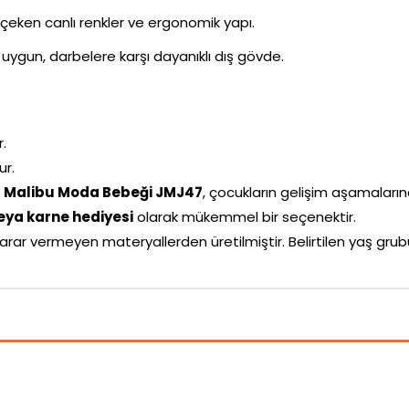
i çeken canlı renkler ve ergonomik yapı.
uygun, darbelere karşı dayanıklı dış gövde.
r.
ur.
ra Malibu Moda Bebeği JMJ47
, çocukların gelişim aşamalarına 
ya karne hediyesi
olarak mükemmel bir seçenektir.
arar vermeyen materyallerden üretilmiştir. Belirtilen yaş g