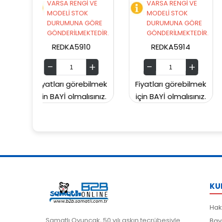
ENGİ VE
VARSA RENGİ VE
VARSA RENGİ VE
STOK
MODELİ STOK
MODELİ STOK
NA GÖRE
DURUMUNA GÖRE
DURUMUNA GÖR
LMEKTEDİR.
GÖNDERİLMEKTEDİR.
GÖNDERİLMEKTED
5910
REDKA5914
SUNMAN000060
örebilmek
Fiyatları görebilmek
Fiyatları görebil
malısınız.
için BAYİ olmalısınız.
için BAYİ olmalısın
KU
Hak
Samatlı Oyuncak, 50 yılı aşkın tecrübesiyle
Bay