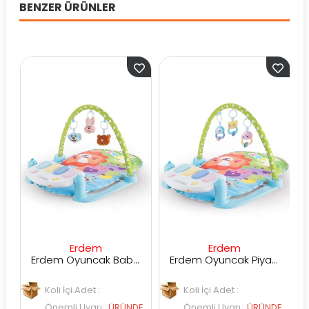
BENZER ÜRÜNLER
Erdem
Erdem
Erdem Oyuncak Baby Piyanolu Bebek Halısı Peluş Çıngıraklı
Erdem Oyuncak Piyanolu Bebek Halısı ER-111
Koli İçi Adet :
Koli İçi Adet :
Önemli Uyarı
:
ÜRÜNDE
Önemli Uyarı
:
ÜRÜNDE