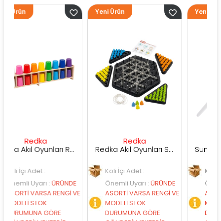
Yeni Ürün
Yeni Ürün
edka
Redka
Sunman
Redka Akıl Oyunları Renk Dedektifi Oyunu
Redka Akıl Oyunları Strateji Üçgeni Oyunu
Adet :
Koli İçi Adet :
Koli İçi Adet :
Uyarı
:
ÜRÜNDE
Önemli Uyarı
:
ÜRÜNDE
Önemli Uyarı
:
VARSA RENGİ VE
ASORTİ VARSA RENGİ VE
ASORTİ VARSA 
STOK
MODELİ STOK
MODELİ STOK
NA GÖRE
DURUMUNA GÖRE
DURUMUNA GÖ