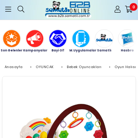
0
Son Gelenler
Kampanyalar
Bayi Ol!
M.Uygulamalar
Samatlı
Hasbro
Anasayfa
>
OYUNCAK
>
Bebek Oyuncakları
>
Oyun Halısı