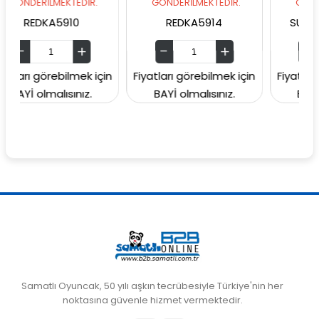
LMEKTEDİR.
GÖNDERİLMEKTEDİR.
GÖNDERİLMEKTE
KA5910
REDKA5914
SUNMAN00006
örebilmek için
Fiyatları görebilmek için
Fiyatları görebilm
malısınız.
BAYİ olmalısınız.
BAYİ olmalısın
Samatlı Oyuncak, 50 yılı aşkın tecrübesiyle Türkiye'nin her
noktasına güvenle hizmet vermektedir.