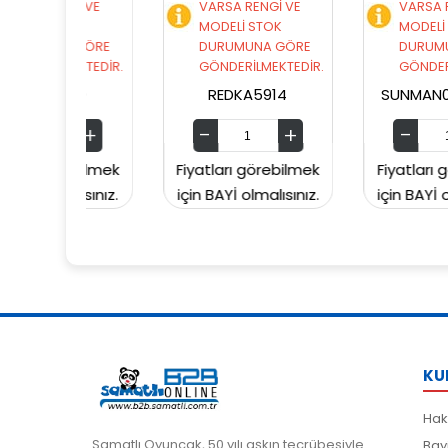
İ VE
VARSA RENGİ VE
VARSA RENGİ VE
OK
MODELİ STOK
MODELİ STOK
 GÖRE
DURUMUNA GÖRE
DURUMUNA GÖRE
KTEDİR.
GÖNDERİLMEKTEDİR.
GÖNDERİLMEKTEDİR
10
REDKA5914
SUNMAN00006049
ebilmek
Fiyatları görebilmek
Fiyatları görebilmek
lısınız.
için BAYİ olmalısınız.
için BAYİ olmalısınız.
KU
Hak
Samatlı Oyuncak, 50 yılı aşkın tecrübesiyle
Bay