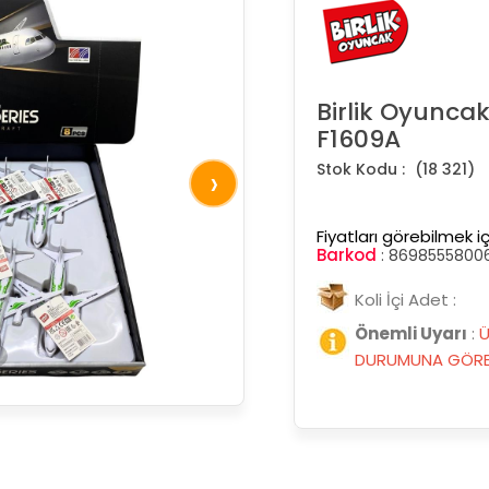
Birlik Oyuncak
F1609A
(18 321)
›
Fiyatları görebilmek iç
Barkod
:
86985558006
Koli İçi Adet :
Önemli Uyarı
:
Ü
DURUMUNA GÖRE 