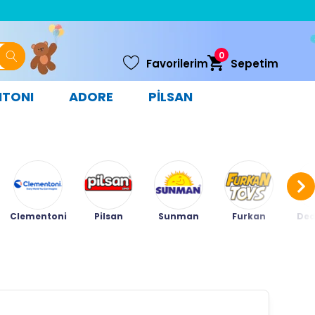
0
Favorilerim
Sepetim
NTONI
ADORE
PİLSAN
Clementoni
Pilsan
Sunman
Furkan
Ded