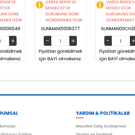
VARSA RENGİ VE
VARSA RENGİ VE
MODELİ STOK
MODELİ STOK
DURUMUNA GÖRE
DURUMUNA GÖRE
.
GÖNDERİLMEKTEDİR.
GÖNDERİLMEKTEDİR.
SUNMAN01006377
SUNMAN00CH2129
Fiyatları görebilmek
Fiyatları görebilmek
için BAYİ olmalısınız.
için BAYİ olmalısınız.
RUMSAL
YARDIM & POLİTİKALAR
kımızda
Mesafeli Satış Sözleşmesi
i Başvuru Şartları
Sipariş ve Teslimat