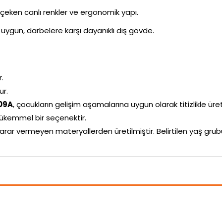
i çeken canlı renkler ve ergonomik yapı.
uygun, darbelere karşı dayanıklı dış gövde.
r.
ur.
609A
, çocukların gelişim aşamalarına uygun olarak titizlikle üreti
ükemmel bir seçenektir.
arar vermeyen materyallerden üretilmiştir. Belirtilen yaş g