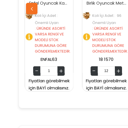
Enfal Oyuncak Kanz Pırpır Uçak
Birlik Oyuncak Metal Çek Bırak Taksi 1570
İçi Adet :
Koli İçi Adet : 96
Koli İçi Adet
li Uyarı
Önemli Uyarı
Önemli Uyar
NDE ASORTİ
:
ÜRÜNDE ASORTİ
:
ÜRÜNDE AS
A RENGİ VE
VARSA RENGİ VE
VARSA RENG
ELİ STOK
MODELİ STOK
MODELİ STO
UMUNA GÖRE
DURUMUNA GÖRE
DURUMUNA
DERİLMEKTEDİR.
GÖNDERİLMEKTEDİR.
GÖNDERİLME
NFAL63
18 1570
MATELLC0
rı görebilmek
Fiyatları görebilmek
Fiyatları gör
Yİ olmalısınız.
için BAYİ olmalısınız.
için BAYİ olmal