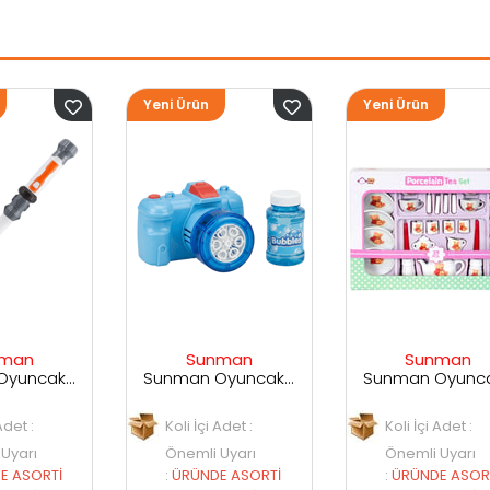
Yeni Ürün
Yeni Ürün
Sunman
Sunman
Sunman Oyuncak Kamera Temalı Balancuk Atan TAbanca
Sunman Oyuncak 29 Parça Porselen Seti
Koli İçi Adet :
Koli İçi Adet :
Önemli Uyarı
Önemli Uyarı
:
ÜRÜNDE ASORTİ
:
ÜRÜNDE ASORTİ