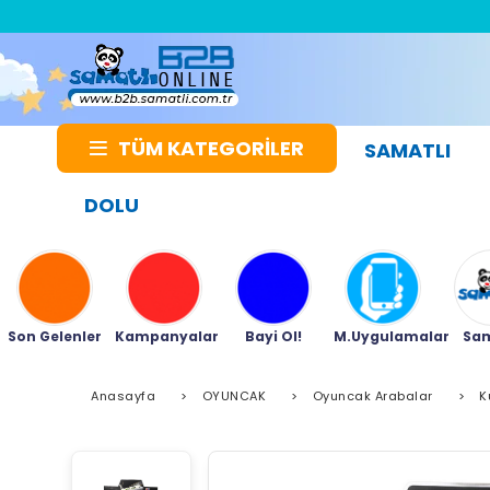
TÜM KATEGORİLER
SAMATLI
DOLU
Son Gelenler
Kampanyalar
Bayi Ol!
M.Uygulamalar
Sam
Anasayfa
>
OYUNCAK
>
Oyuncak Arabalar
>
K