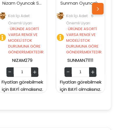
Sunman Oyuncak Teamsterz Street Moverz Sesli ve Işıklı Motorize Kamyonet
Lets Be Child Traktör LC-30878
Koli İçi Adet : 6
Koli İçi Adet :
Önemli Uyarı
Önemli Uyarı
:
ÜRÜNDE ASORTİ
:
ÜRÜNDE ASORTİ
VARSA RENGİ VE
VARSA RENGİ VE
MODELİ STOK
MODELİ STOK
DURUMUNA GÖRE
DURUMUNA GÖRE
.
GÖNDERİLMEKTEDİR.
GÖNDERİLMEKTEDİR.
SUNMAN71111
ENFAL6
Fiyatları görebilmek
Fiyatları görebilmek
için BAYİ olmalısınız.
için BAYİ olmalısınız.