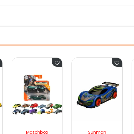
ox
Sunman
Nizam