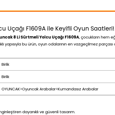
cu Uçağı F1609A ile Keyifli Oyun Saatleri!
yuncak 8 Li Sürtmeli Yolcu Uçağı F1609A
, çocukların hem e
nıklı yapısıyla bu ürün, oyun odalarının en vazgeçilmez parçası 
Birlik
Birlik
OYUNCAK>Oyuncak Arabalar>Kumandasız Arabalar
inleştiren dayanıklı ve güvenli tasarım.