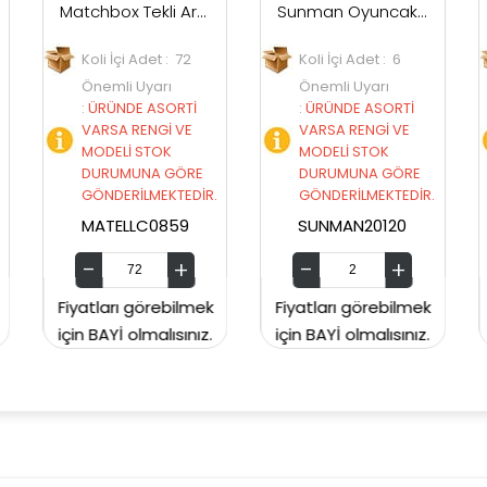
Matchbox Tekli Arabalar C0859
Sunman Oyuncak Road Rippers Sesli Ve Işıklı Speed Swipe Araba 27 cm
Nizam Oyuncak Spor Araba 4 lü
 : 72
Koli İçi Adet : 6
Koli İçi Adet :
ı
Önemli Uyarı
Önemli Uyarı
ORTİ
:
ÜRÜNDE ASORTİ
:
ÜRÜNDE ASORTİ
İ VE
VARSA RENGİ VE
VARSA RENGİ VE
K
MODELİ STOK
MODELİ STOK
 GÖRE
DURUMUNA GÖRE
DURUMUNA GÖRE
KTEDİR.
GÖNDERİLMEKTEDİR.
GÖNDERİLMEKTEDİR
859
SUNMAN20120
NIZAM279
ebilmek
Fiyatları görebilmek
Fiyatları görebilmek
ısınız.
için BAYİ olmalısınız.
için BAYİ olmalısınız.