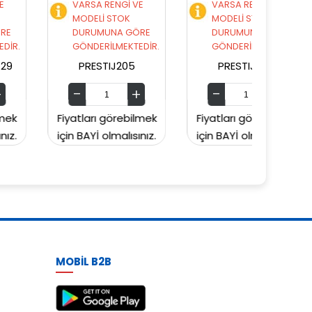
VARSA RENGİ VE
VARSA RENGİ VE
VA
MODELİ STOK
MODELİ STOK
MO
DURUMUNA GÖRE
DURUMUNA GÖRE
D
GÖNDERİLMEKTEDİR.
GÖNDERİLMEKTEDİR.
GÖ
PRESTIJ205
PRESTIJ203
Fiyatları görebilmek
Fiyatları görebilmek
Fiyat
için BAYİ olmalısınız.
için BAYİ olmalısınız.
için 
MOBİL B2B