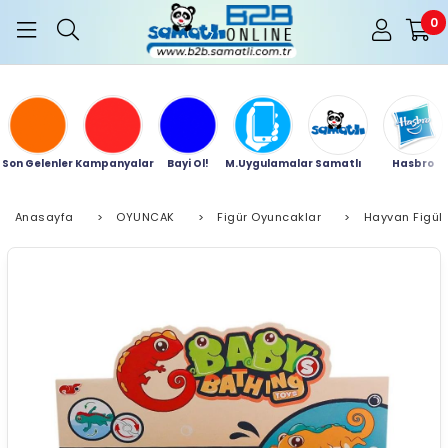
0
Son Gelenler
Kampanyalar
Bayi Ol!
M.Uygulamalar
Samatlı
Hasbro
Anasayfa
>
OYUNCAK
>
Figür Oyuncaklar
>
Hayvan Figüle