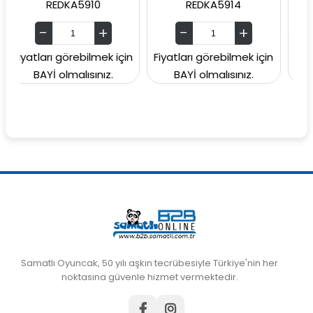
REDKA5910
REDKA5914
SUNMAN00
rı görebilmek için
Fiyatları görebilmek için
Fiyatları göre
İ olmalısınız.
BAYİ olmalısınız.
BAYİ olmal
Samatlı Oyuncak, 50 yılı aşkın tecrübesiyle Türkiye'nin her
noktasına güvenle hizmet vermektedir.