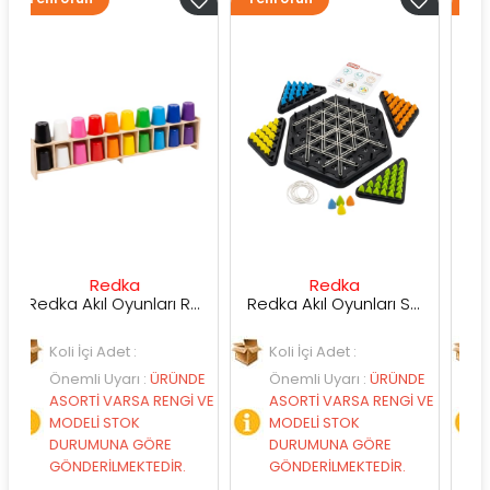
Redka
Redka
Sunm
Redka Akıl Oyunları Renk Dedektifi Oyunu
Redka Akıl Oyunları Strateji Üçgeni Oyunu
 İçi Adet :
Koli İçi Adet :
Koli İçi Ade
mli Uyarı
:
ÜRÜNDE
Önemli Uyarı
:
ÜRÜNDE
Önemli Uya
RTİ VARSA RENGİ VE
ASORTİ VARSA RENGİ VE
ASORTİ VA
ELİ STOK
MODELİ STOK
MODELİ ST
RUMUNA GÖRE
DURUMUNA GÖRE
DURUMUNA
DERİLMEKTEDİR.
GÖNDERİLMEKTEDİR.
GÖNDERİLM