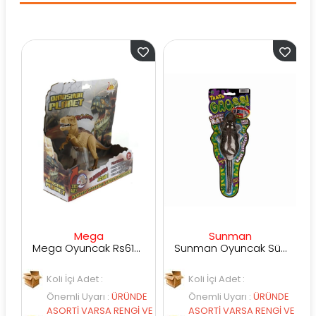
Mega
Sunman
Mega Oyuncak Rs6128 Sesli Işıklı Dinazor
Sunman Oyuncak Süper Esnek Fare
Koli İçi Adet :
Koli İçi Adet :
Önemli Uyarı
:
ÜRÜNDE
Önemli Uyarı
:
ÜRÜNDE
E
ASORTİ VARSA RENGİ VE
ASORTİ VARSA RENGİ VE