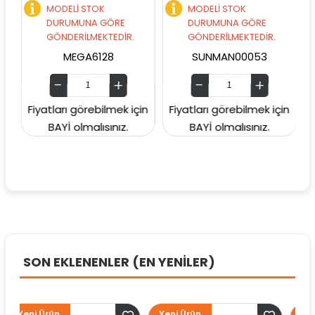
MODELİ STOK
MODELİ STOK
DURUMUNA GÖRE
DURUMUNA GÖRE
GÖNDERİLMEKTEDİR.
GÖNDERİLMEKTEDİR.
MEGA6128
SUNMAN00053
n
Fiyatları görebilmek için
Fiyatları görebilmek için
Fi
BAYİ olmalısınız.
BAYİ olmalısınız.
SON EKLENENLER (EN YENİLER)
rün
Yeni Ürün
Yeni Ürün