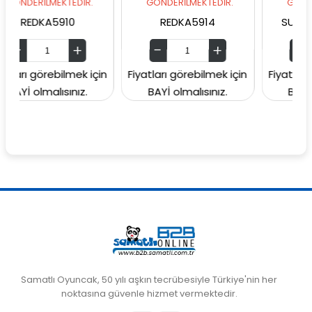
MEKTEDİR.
GÖNDERİLMEKTEDİR.
GÖNDERİLMEKTED
A5910
REDKA5914
SUNMAN00006
rebilmek için
Fiyatları görebilmek için
Fiyatları görebilme
alısınız.
BAYİ olmalısınız.
BAYİ olmalısını
Samatlı Oyuncak, 50 yılı aşkın tecrübesiyle Türkiye'nin her
noktasına güvenle hizmet vermektedir.