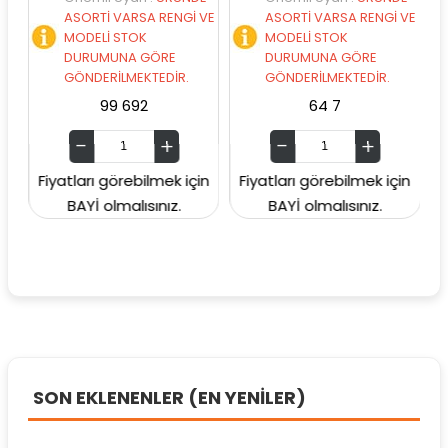
ASORTİ VARSA RENGİ VE
ASORTİ VARSA RENGİ VE
MODELİ STOK
MODELİ STOK
DURUMUNA GÖRE
DURUMUNA GÖRE
GÖNDERİLMEKTEDİR.
GÖNDERİLMEKTEDİR.
99 692
64 7
Fiyatları görebilmek için
Fiyatları görebilmek için
Fiya
BAYİ olmalısınız.
BAYİ olmalısınız.
SON EKLENENLER (EN YENİLER)