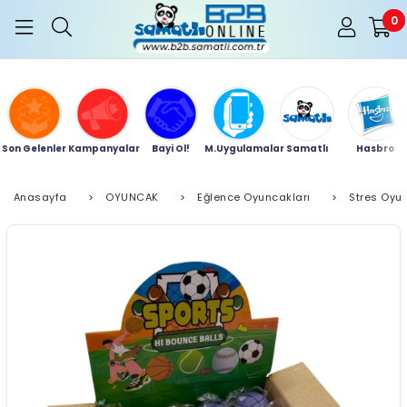
0
Son Gelenler
Kampanyalar
Bayi Ol!
M.Uygulamalar
Samatlı
Hasbro
Anasayfa
>
OYUNCAK
>
Eğlence Oyuncakları
>
Stres Oyu