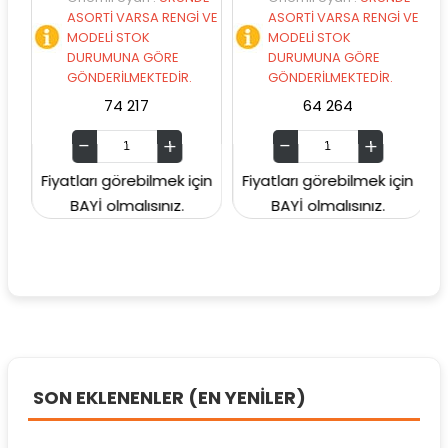
VE
ASORTİ VARSA RENGİ VE
ASORTİ VARSA RENGİ VE
MODELİ STOK
MODELİ STOK
DURUMUNA GÖRE
DURUMUNA GÖRE
GÖNDERİLMEKTEDİR.
GÖNDERİLMEKTEDİR.
74 217
64 264
in
Fiyatları görebilmek için
Fiyatları görebilmek için
F
BAYİ olmalısınız.
BAYİ olmalısınız.
SON EKLENENLER (EN YENİLER)