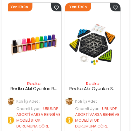
 Ürün
Yeni Ürün
Yeni Ürün
Redka
Redka
Su
Redka Akıl Oyunları Renk Dedektifi Oyunu
Redka Akıl Oyunları Strateji Üçgeni Oyunu
oli İçi Adet :
Koli İçi Adet :
Koli İçi A
nemli Uyarı
:
ÜRÜNDE
Önemli Uyarı
:
ÜRÜNDE
Önemli U
SORTİ VARSA RENGİ VE
ASORTİ VARSA RENGİ VE
ASORTİ 
ODELİ STOK
MODELİ STOK
MODELİ 
URUMUNA GÖRE
DURUMUNA GÖRE
DURUMU