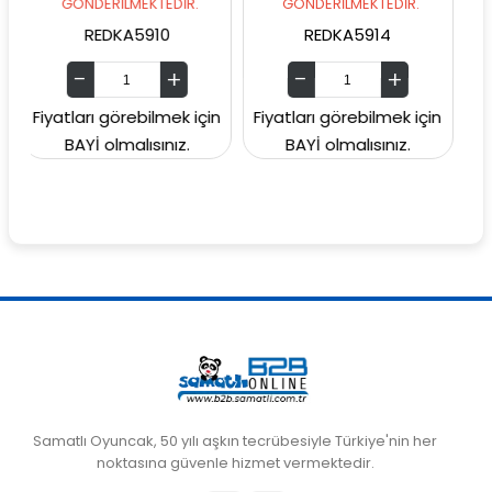
ÖNDERİLMEKTEDİR.
GÖNDERİLMEKTEDİR.
GÖNDERİ
REDKA5910
REDKA5914
SUNMAN
ları görebilmek için
Fiyatları görebilmek için
Fiyatları g
AYİ olmalısınız.
BAYİ olmalısınız.
BAYİ ol
Samatlı Oyuncak, 50 yılı aşkın tecrübesiyle Türkiye'nin her
noktasına güvenle hizmet vermektedir.