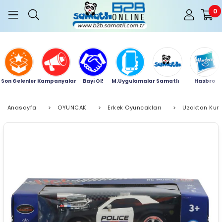
0
Son Gelenler
Kampanyalar
Bayi Ol!
M.Uygulamalar
Samatlı
Hasbro
Anasayfa
>
OYUNCAK
>
Erkek Oyuncakları
>
Uzaktan Kum