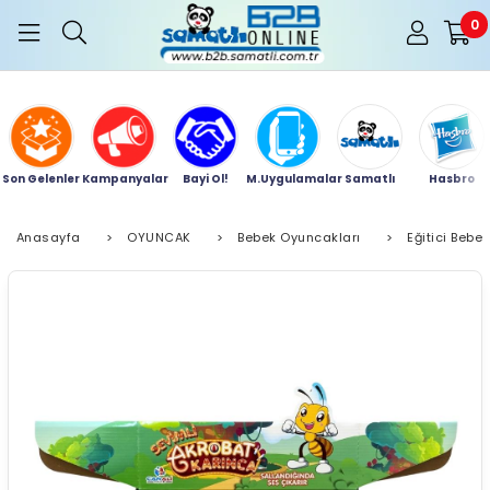
0
Son Gelenler
Kampanyalar
Bayi Ol!
M.Uygulamalar
Samatlı
Hasbro
Anasayfa
>
OYUNCAK
>
Bebek Oyuncakları
>
Eğitici Bebe