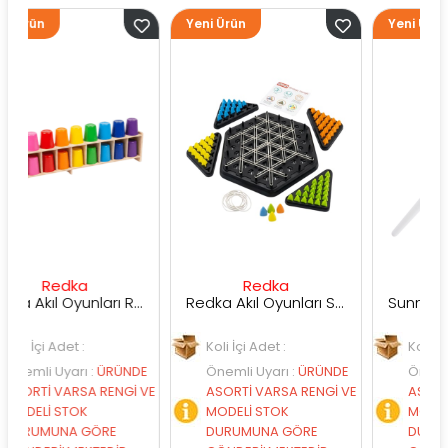
Yeni Ürün
Yeni Ürün
dka
Redka
Sunman
Redka Akıl Oyunları Renk Dedektifi Oyunu
Redka Akıl Oyunları Strateji Üçgeni Oyunu
det :
Koli İçi Adet :
Koli İçi Adet :
yarı
:
ÜRÜNDE
Önemli Uyarı
:
ÜRÜNDE
Önemli Uyarı
:
Ü
ARSA RENGİ VE
ASORTİ VARSA RENGİ VE
ASORTİ VARSA R
STOK
MODELİ STOK
MODELİ STOK
NA GÖRE
DURUMUNA GÖRE
DURUMUNA GÖR