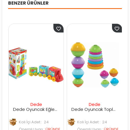
BENZER ÜRÜNLER
Dede
Dede
Dede Oyuncak Eğlenceli Aktivite Treni
Dede Oyuncak Toplu Mi̇ni̇ Kule
Koli İçi Adet : 24
Koli İçi Adet : 24
Önemli Uyarı
:
ÜRÜNDE
Önemli Uyarı
:
ÜRÜNDE