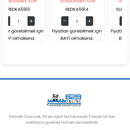
MEKTEDİR.
GÖNDERİLMEKTEDİR.
GÖNDERİLMEKTED
A5910
REDKA5914
SUNMAN00006
rebilmek için
Fiyatları görebilmek için
Fiyatları görebilme
alısınız.
BAYİ olmalısınız.
BAYİ olmalısını
Samatlı Oyuncak, 50 yılı aşkın tecrübesiyle Türkiye'nin her
noktasına güvenle hizmet vermektedir.