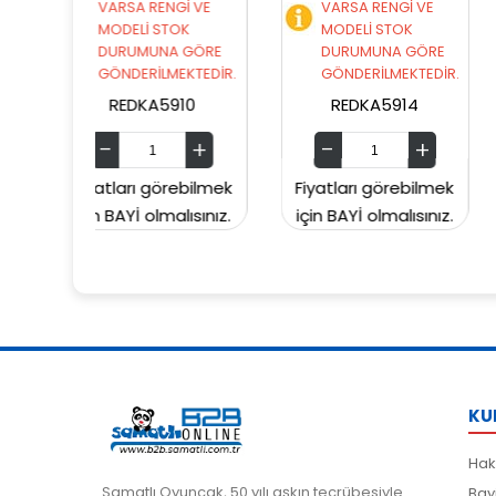
NGİ VE
VARSA RENGİ VE
VARSA RENGİ VE
STOK
MODELİ STOK
MODELİ STOK
NA GÖRE
DURUMUNA GÖRE
DURUMUNA GÖR
MEKTEDİR.
GÖNDERİLMEKTEDİR.
GÖNDERİLMEKTED
5910
REDKA5914
SUNMAN000060
örebilmek
Fiyatları görebilmek
Fiyatları görebil
malısınız.
için BAYİ olmalısınız.
için BAYİ olmalısın
KU
Hak
Samatlı Oyuncak, 50 yılı aşkın tecrübesiyle
Bay