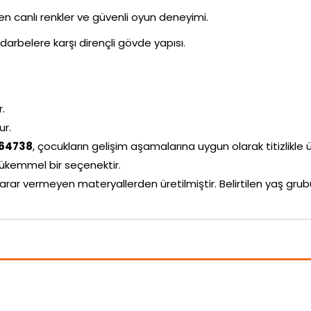
ken canlı renkler ve güvenli oyun deneyimi.
darbelere karşı dirençli gövde yapısı.
r.
ur.
 64738
, çocukların gelişim aşamalarına uygun olarak titizlikle ür
ükemmel bir seçenektir.
arar vermeyen materyallerden üretilmiştir. Belirtilen yaş g