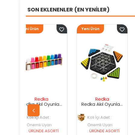
SON EKLENENLER (EN YENİLER)
Yeni Ürün
Yeni Ürün
ka
Redka
Sunman
Redka Akıl Oyunları Renk Dedektifi Oyunu
Redka Akıl Oyunları Strateji Üçgeni Oyunu
det :
Koli İçi Adet :
Koli İçi Adet :
yarı
Önemli Uyarı
Önemli Uyarı
 ASORTİ
:
ÜRÜNDE ASORTİ
:
ÜRÜNDE ASORTİ