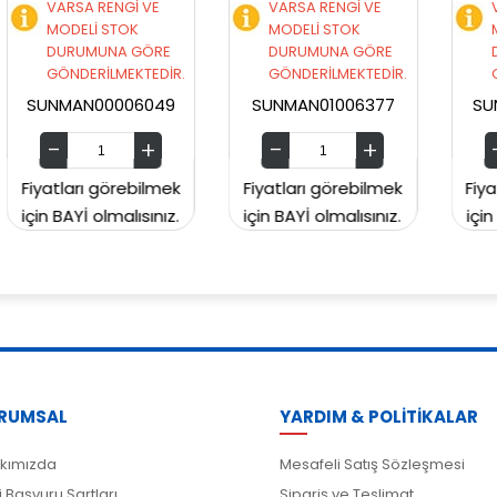
VARSA RENGİ VE
VARSA RENGİ VE
MODELİ STOK
MODELİ STOK
E
DURUMUNA GÖRE
DURUMUNA GÖRE
İR.
GÖNDERİLMEKTEDİR.
GÖNDERİLMEKTEDİR.
49
SUNMAN01006377
SUNMAN00CH2129
mek
Fiyatları görebilmek
Fiyatları görebilmek
ız.
için BAYİ olmalısınız.
için BAYİ olmalısınız.
RUMSAL
YARDIM & POLİTİKALAR
kımızda
Mesafeli Satış Sözleşmesi
i Başvuru Şartları
Sipariş ve Teslimat