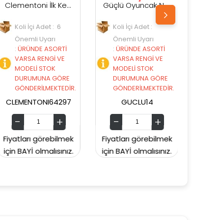
Clementoni İlk Keşiflerim İnsan Anatomisi 64297
Güçlü Oyuncak Ne Kadar Zekisin UZMAN ?
Redka Akıl Oyunları Oyuncak Orbit
Koli İçi Adet :
Koli İçi Adet :
Önemli Uyarı
Önemli Uyarı
İ
:
ÜRÜNDE ASORTİ
:
ÜRÜNDE ASORTİ
E
VARSA RENGİ VE
VARSA RENGİ VE
MODELİ STOK
MODELİ STOK
RE
DURUMUNA GÖRE
DURUMUNA GÖRE
DİR.
GÖNDERİLMEKTEDİR.
GÖNDERİLMEKTEDİR.
97
GUCLU14
REDKA72
mek
Fiyatları görebilmek
Fiyatları görebilmek
ız.
için BAYİ olmalısınız.
için BAYİ olmalısınız.