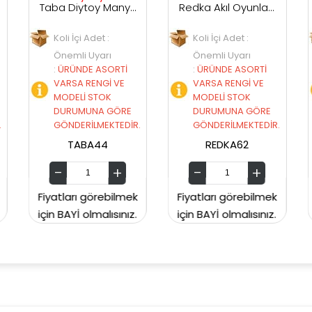
Taba Diytoy Manyetik Zeka Oyunu Tangram
Redka Akıl Oyunları Solo Test
Adet :
Koli İçi Adet :
Koli İçi Adet : 6
Uyarı
Önemli Uyarı
Önemli Uyarı
 ASORTİ
:
ÜRÜNDE ASORTİ
:
ÜRÜNDE ASORT
ENGİ VE
VARSA RENGİ VE
VARSA RENGİ V
STOK
MODELİ STOK
MODELİ STOK
NA GÖRE
DURUMUNA GÖRE
DURUMUNA GÖ
LMEKTEDİR.
GÖNDERİLMEKTEDİR.
GÖNDERİLMEKTE
A44
REDKA62
CLEMENTONI642
görebilmek
Fiyatları görebilmek
Fiyatları görebil
lmalısınız.
için BAYİ olmalısınız.
için BAYİ olmalısın