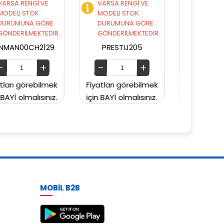
VARSA RENGİ VE
VARSA RENGİ VE
MODELİ STOK
MODELİ STOK
DURUMUNA GÖRE
DURUMUNA GÖRE
GÖNDERİLMEKTEDİR.
GÖNDERİLMEKTEDİR.
PRESTIJ205
PRESTIJ203
Fiyatları görebilmek
Fiyatları görebilmek
Fiy
için BAYİ olmalısınız.
için BAYİ olmalısınız.
içi
MOBİL B2B