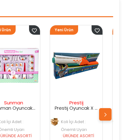
Yeni Ürün
Yeni Ürün
Yen
Prestij
Prestij
Prestij Oyuncak X Shot Kutuda Su Silahı
Prestij Oyuncak Kutulu Su Silahı
Koli İçi Adet :
Koli İçi Adet :
Önemli Uyarı
Önemli Uyarı
:
ÜRÜNDE ASORTİ
:
ÜRÜNDE ASORTİ