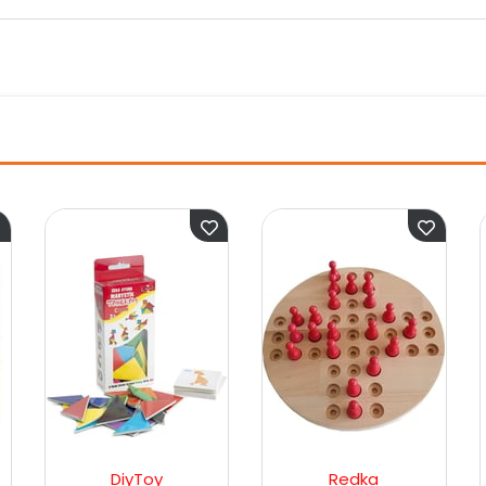
Toy
Redka
Clementoni