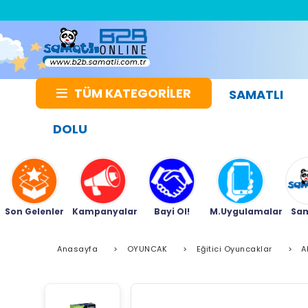
TÜM KATEGORİLER
SAMATLI
DOLU
Son Gelenler
Kampanyalar
Bayi Ol!
M.Uygulamalar
Sam
Anasayfa
>
OYUNCAK
>
Eğitici Oyuncaklar
>
A