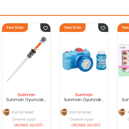
Yeni Ürün
Yeni Ürün
Sunman
Sunman
Sunman Oyuncak Sesli ve Işıklı Uzay Kılıcı
Sunman Oyuncak Kamera Temalı Balancuk Atan TAbanca
Sunman Oyuncak 29 Parça Porselen Seti
Koli İçi Adet :
Koli İçi Adet :
Önemli Uyarı
Önemli Uyarı
:
ÜRÜNDE ASORTİ
:
ÜRÜNDE ASORTİ