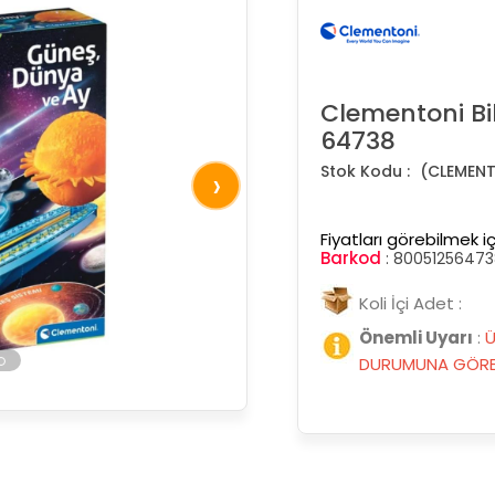
Clementoni Bi
64738
(CLEMENT
›
Fiyatları görebilmek iç
Barkod
:
80051256473
Koli İçi Adet :
Önemli Uyarı
:
Ü
DURUMUNA GÖRE 