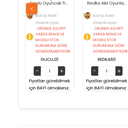
Güçlü Oyuncak Trafik İşaretleri
Redka Akıl Oyunları Renkli Küpler
oli İçi Adet :
Koli İçi Adet :
Koli İçi 
Önemli Uyarı
Önemli Uyarı
Önemli 
ÜRÜNDE ASORTİ
:
ÜRÜNDE ASORTİ
:
ÜRÜNDE
VARSA RENGİ VE
VARSA RENGİ VE
VARSA R
MODELİ STOK
MODELİ STOK
MODELİ 
DURUMUNA GÖRE
DURUMUNA GÖRE
DURUMU
GÖNDERİLMEKTEDİR.
GÖNDERİLMEKTEDİR.
GÖNDERİ
GUCLU21
REDKA60
TAB
tları görebilmek
Fiyatları görebilmek
Fiyatları 
 BAYİ olmalısınız.
için BAYİ olmalısınız.
için BAYİ o