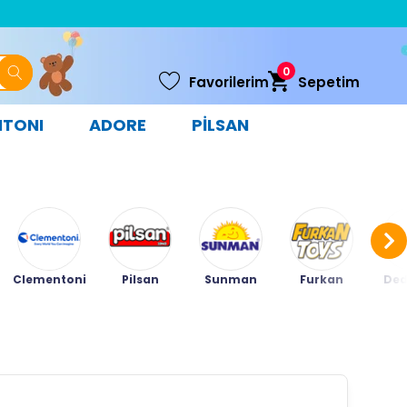
0
Favorilerim
Sepetim
NTONI
ADORE
PİLSAN
Clementoni
Pilsan
Sunman
Furkan
Ded