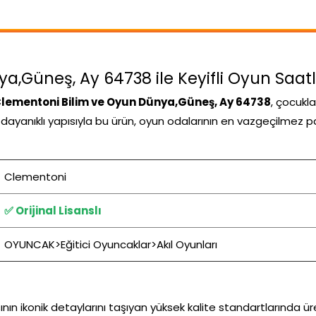
,Güneş, Ay 64738 ile Keyifli Oyun Saatl
lementoni Bilim ve Oyun Dünya,Güneş, Ay 64738
, çocukl
ve dayanıklı yapısıyla bu ürün, oyun odalarının en vazgeçilmez p
Clementoni
✅ Orijinal Lisanslı
OYUNCAK>Eğitici Oyuncaklar>Akıl Oyunları
n ikonik detaylarını taşıyan yüksek kalite standartlarında ür