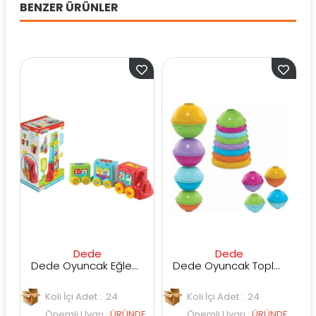
BENZER ÜRÜNLER
Dede
Dede
Dede Oyuncak Eğlenceli Aktivite Treni
Dede Oyuncak Toplu Mi̇ni̇ Kule
Koli İçi Adet : 24
Koli İçi Adet : 24
K
Önemli Uyarı
:
ÜRÜNDE
Önemli Uyarı
:
ÜRÜNDE