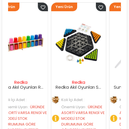
Yeni Ürün
Yeni Ürün
edka
Redka
Sunman
Redka Akıl Oyunları Renk Dedektifi Oyunu
Redka Akıl Oyunları Strateji Üçgeni Oyunu
Adet :
Koli İçi Adet :
Koli İçi Adet :
Uyarı
:
ÜRÜNDE
Önemli Uyarı
:
ÜRÜNDE
Önemli Uyarı
:
VARSA RENGİ VE
ASORTİ VARSA RENGİ VE
ASORTİ VARSA 
 STOK
MODELİ STOK
MODELİ STOK
UNA GÖRE
DURUMUNA GÖRE
DURUMUNA GÖ