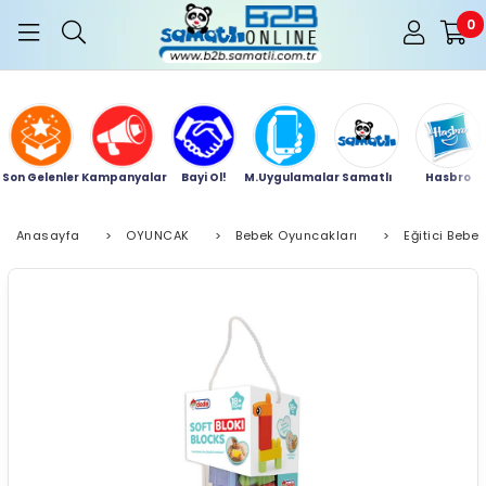
0
Son Gelenler
Kampanyalar
Bayi Ol!
M.Uygulamalar
Samatlı
Hasbro
Anasayfa
>
OYUNCAK
>
Bebek Oyuncakları
>
Eğitici Bebe