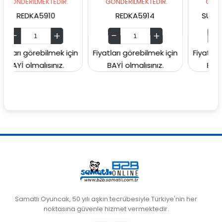
LMEKTEDİR.
GÖNDERİLMEKTEDİR.
GÖNDERİLMEKTE
KA5910
REDKA5914
SUNMAN0000
örebilmek için
Fiyatları görebilmek için
Fiyatları görebil
malısınız.
BAYİ olmalısınız.
BAYİ olmalısın
Samatlı Oyuncak, 50 yılı aşkın tecrübesiyle Türkiye'nin her
noktasına güvenle hizmet vermektedir.