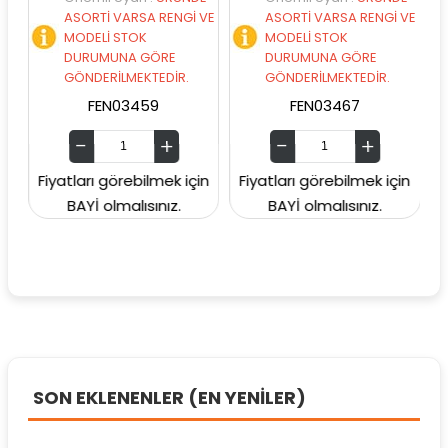
ASORTİ VARSA RENGİ VE
ASORTİ VARSA RENGİ VE
MODELİ STOK
MODELİ STOK
DURUMUNA GÖRE
DURUMUNA GÖRE
GÖNDERİLMEKTEDİR.
GÖNDERİLMEKTEDİR.
FEN03459
FEN03467
Fiyatları görebilmek için
Fiyatları görebilmek için
Fiya
BAYİ olmalısınız.
BAYİ olmalısınız.
SON EKLENENLER (EN YENİLER)