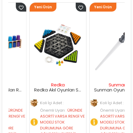
Yeni Ürün
Yeni Ürün
Redka
Sunman
Redka Akıl Oyunları Renk Dedektifi Oyunu
Redka Akıl Oyunları Strateji Üçgeni Oyunu
Sunman Oyuncak Sesli ve Işıklı Uzay Kılıcı
Koli İçi Adet :
Koli İçi Adet :
RÜNDE
Önemli Uyarı
:
ÜRÜNDE
Önemli Uyarı
:
ÜRÜNDE
ENGİ VE
ASORTİ VARSA RENGİ VE
ASORTİ VARSA RENGİ V
MODELİ STOK
MODELİ STOK
RE
DURUMUNA GÖRE
DURUMUNA GÖRE