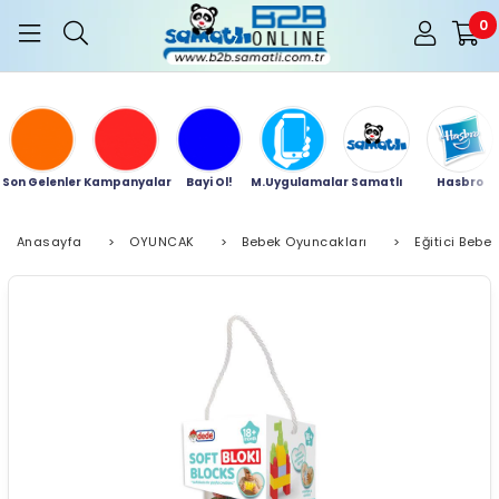
0
Son Gelenler
Kampanyalar
Bayi Ol!
M.Uygulamalar
Samatlı
Hasbro
Anasayfa
>
OYUNCAK
>
Bebek Oyuncakları
>
Eğitici Bebe