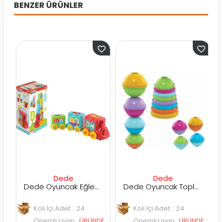
BENZER ÜRÜNLER
Dede
Dede
Dede Oyuncak Eğlenceli Aktivite Treni
Dede Oyuncak Toplu Mi̇ni̇ Kule
Koli İçi Adet : 24
Koli İçi Adet : 24
E
Önemli Uyarı
:
ÜRÜNDE
Önemli Uyarı
:
ÜRÜNDE