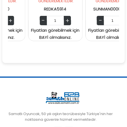
DİR.
GÖNDERİLMEKTEDİR.
GÖNDERİLMEKTEDİR.
REDKA5914
SUNMAN00006049
ek için
Fiyatları görebilmek için
Fiyatları görebilmek için
ız.
BAYİ olmalısınız.
BAYİ olmalısınız.
Samatlı Oyuncak, 50 yılı aşkın tecrübesiyle Türkiye'nin her
noktasına güvenle hizmet vermektedir.