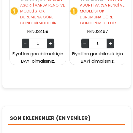
VE
ASORTİ VARSA RENGİ VE
ASORTİ VARSA RENGİ VE
MODELİ STOK
MODELİ STOK
DURUMUNA GÖRE
DURUMUNA GÖRE
GÖNDERİLMEKTEDİR.
GÖNDERİLMEKTEDİR.
FEN03459
FEN03467
in
Fiyatları görebilmek için
Fiyatları görebilmek için
F
BAYİ olmalısınız.
BAYİ olmalısınız.
SON EKLENENLER (EN YENİLER)