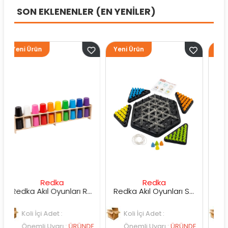
SON EKLENENLER (EN YENİLER)
ün
Yeni Ürün
Yeni Ürün
Redka
Redka
Sunm
Redka Akıl Oyunları Renk Dedektifi Oyunu
Redka Akıl Oyunları Strateji Üçgeni Oyunu
İçi Adet :
Koli İçi Adet :
Koli İçi Adet 
li Uyarı
:
ÜRÜNDE
Önemli Uyarı
:
ÜRÜNDE
Önemli Uyar