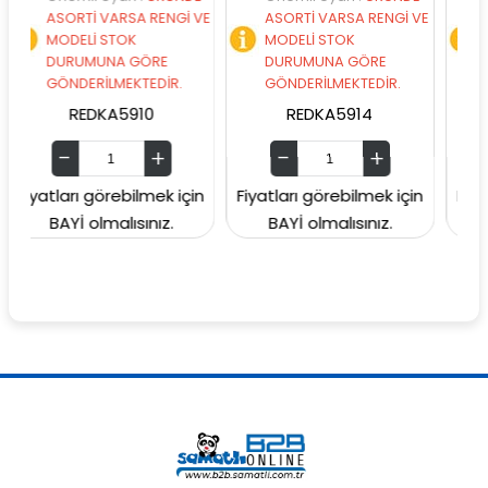
Tİ VARSA RENGİ VE
ASORTİ VARSA RENGİ VE
ASORTİ VAR
Lİ STOK
MODELİ STOK
MODELİ STO
UMUNA GÖRE
DURUMUNA GÖRE
DURUMUNA 
ERİLMEKTEDİR.
GÖNDERİLMEKTEDİR.
GÖNDERİLME
EDKA5910
REDKA5914
SUNMAN00
ı görebilmek için
Fiyatları görebilmek için
Fiyatları göreb
 olmalısınız.
BAYİ olmalısınız.
BAYİ olmalı