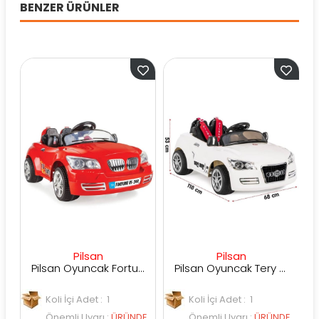
BENZER ÜRÜNLER
Pilsan
Pilsan
Pilsan Oyuncak Fortune Uzaktan Kumandalı Araba
Pilsan Oyuncak Tery Bery Uzaktan Kumandalı Akülü Araba
Koli İçi Adet : 1
Koli İçi Adet : 1
K
Önemli Uyarı
:
ÜRÜNDE
Önemli Uyarı
:
ÜRÜNDE