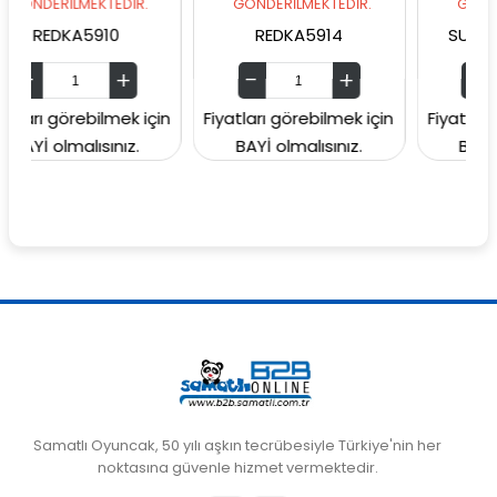
LMEKTEDİR.
GÖNDERİLMEKTEDİR.
GÖNDERİLMEKTED
A5910
REDKA5914
SUNMAN00006
rebilmek için
Fiyatları görebilmek için
Fiyatları görebilm
alısınız.
BAYİ olmalısınız.
BAYİ olmalısın
Samatlı Oyuncak, 50 yılı aşkın tecrübesiyle Türkiye'nin her
noktasına güvenle hizmet vermektedir.