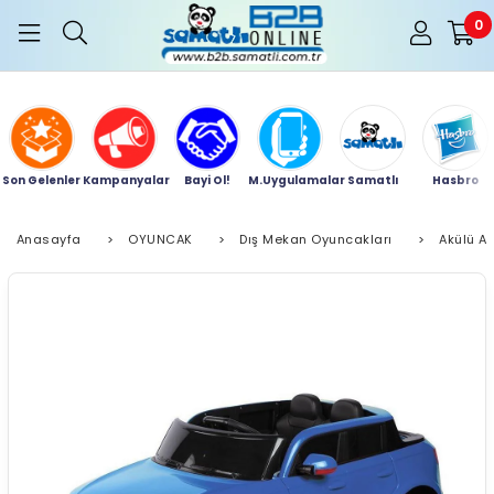
0
Son Gelenler
Kampanyalar
Bayi Ol!
M.Uygulamalar
Samatlı
Hasbro
Anasayfa
>
OYUNCAK
>
Dış Mekan Oyuncakları
>
Akülü A