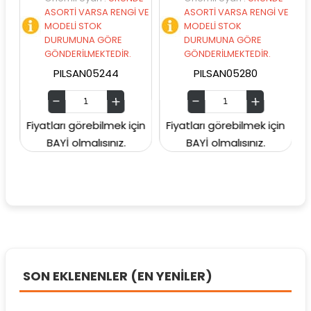
ASORTİ VARSA RENGİ VE
ASORTİ VARSA RENGİ VE
MODELİ STOK
MODELİ STOK
DURUMUNA GÖRE
DURUMUNA GÖRE
GÖNDERİLMEKTEDİR.
GÖNDERİLMEKTEDİR.
PILSAN05244
PILSAN05280
Fiyatları görebilmek için
Fiyatları görebilmek için
Fiya
BAYİ olmalısınız.
BAYİ olmalısınız.
SON EKLENENLER (EN YENİLER)