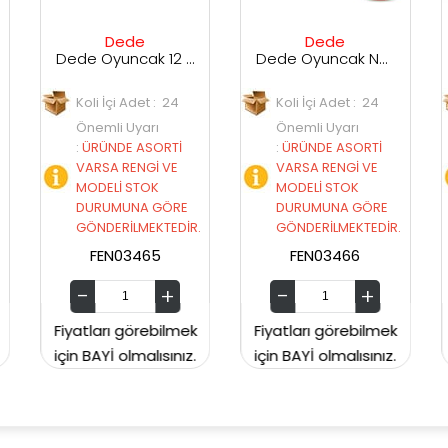
de
Dede
Erdem
Dede Oyuncak 12 Parça Silindir Kule Bultak 4653
Dede Oyuncak Neşeli Bul-Tak Kule
Adet : 24
Koli İçi Adet : 24
Koli İçi Adet :
Uyarı
Önemli Uyarı
Önemli Uyarı
 ASORTİ
:
ÜRÜNDE ASORTİ
:
ÜRÜNDE ASORT
ENGİ VE
VARSA RENGİ VE
VARSA RENGİ V
STOK
MODELİ STOK
MODELİ STOK
NA GÖRE
DURUMUNA GÖRE
DURUMUNA GÖ
LMEKTEDİR.
GÖNDERİLMEKTEDİR.
GÖNDERİLMEKTE
3465
FEN03466
ERDEM165
görebilmek
Fiyatları görebilmek
Fiyatları görebil
lmalısınız.
için BAYİ olmalısınız.
için BAYİ olmalısın