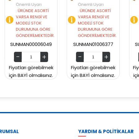
Önemli Uyarı
Önemli Uyarı
İ
:
ÜRÜNDE ASORTİ
:
ÜRÜNDE ASORTİ
E
VARSA RENGİ VE
VARSA RENGİ VE
MODELİ STOK
MODELİ STOK
RE
DURUMUNA GÖRE
DURUMUNA GÖRE
DİR.
GÖNDERİLMEKTEDİR.
GÖNDERİLMEKTEDİR.
49
SUNMAN01006377
SUNMAN00CH2129
mek
Fiyatları görebilmek
Fiyatları görebilmek
ız.
için BAYİ olmalısınız.
için BAYİ olmalısınız.
RUMSAL
YARDIM & POLİTİKALAR