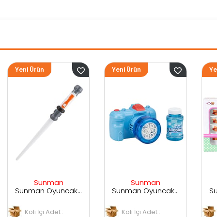
Yeni Ürün
Yeni Ürün
Sunman
Sunman
Sunman Oyuncak Sesli ve Işıklı Uzay Kılıcı
Sunman Oyuncak Kamera Temalı Balancuk Atan TAbanca
Sunman Oyuncak 29 Parça Porselen Seti
Koli İçi Adet :
Koli İçi Adet :