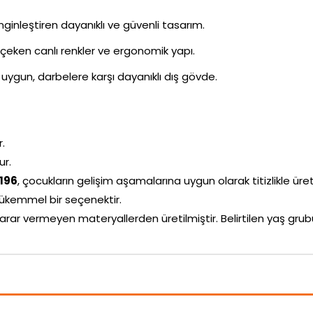
inleştiren dayanıklı ve güvenli tasarım.
i çeken canlı renkler ve ergonomik yapı.
uygun, darbelere karşı dayanıklı dış gövde.
r.
ur.
5196
, çocukların gelişim aşamalarına uygun olarak titizlikle üreti
ükemmel bir seçenektir.
arar vermeyen materyallerden üretilmiştir. Belirtilen yaş g