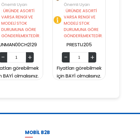
Önemli Uyarı
Önemli Uyarı
:
ÜRÜNDE ASORTİ
:
ÜRÜNDE ASORTİ
VARSA RENGİ VE
VARSA RENGİ VE
MODELİ STOK
MODELİ STOK
DURUMUNA GÖRE
DURUMUNA GÖRE
GÖNDERİLMEKTEDİR.
GÖNDERİLMEKTEDİR.
PRESTIJ205
PRESTIJ203
Fiyatları görebilmek
Fiyatları görebilmek
Fi
için BAYİ olmalısınız.
için BAYİ olmalısınız.
iç
MOBİL B2B