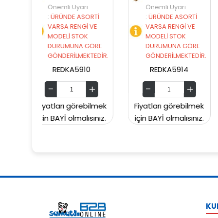
Uyarı
Önemli Uyarı
Önemli Uyarı
 ASORTİ
:
ÜRÜNDE ASORTİ
:
ÜRÜNDE ASORT
ENGİ VE
VARSA RENGİ VE
VARSA RENGİ V
STOK
MODELİ STOK
MODELİ STOK
NA GÖRE
DURUMUNA GÖRE
DURUMUNA GÖ
LMEKTEDİR.
GÖNDERİLMEKTEDİR.
GÖNDERİLMEKTE
5910
REDKA5914
SUNMAN000060
görebilmek
Fiyatları görebilmek
Fiyatları görebil
lmalısınız.
için BAYİ olmalısınız.
için BAYİ olmalısın
KU