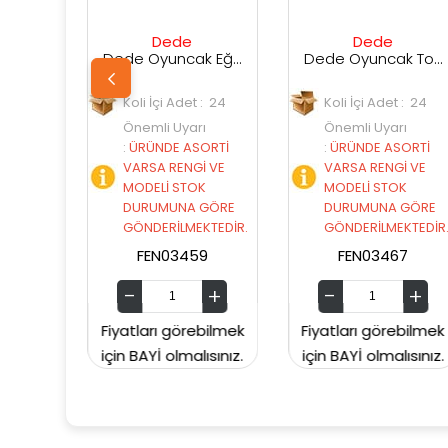
Dede
Dede
De
Dede Oyuncak Eğlenceli Aktivite Treni
Dede Oyuncak Toplu Mi̇ni̇ Kule
oli İçi Adet : 24
Koli İçi Adet : 24
Koli İçi 
Önemli Uyarı
Önemli Uyarı
Önemli 
ÜRÜNDE ASORTİ
:
ÜRÜNDE ASORTİ
:
ÜRÜNDE
VARSA RENGİ VE
VARSA RENGİ VE
VARSA R
MODELİ STOK
MODELİ STOK
MODELİ 
DURUMUNA GÖRE
DURUMUNA GÖRE
DURUMU
GÖNDERİLMEKTEDİR.
GÖNDERİLMEKTEDİR.
GÖNDERİ
FEN03459
FEN03467
FEN0
tları görebilmek
Fiyatları görebilmek
Fiyatları 
 BAYİ olmalısınız.
için BAYİ olmalısınız.
için BAYİ o