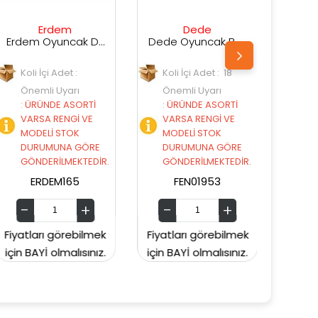
Dede
Dede
Erdem Oyuncak Didi Direksiyon Pilli Sesli
Dede Oyuncak Büyük Bultak Küp
Dede Oyuncak Sepetli Bultak Kova
Koli İçi Adet : 18
Koli İçi Adet : 24
Önemli Uyarı
Önemli Uyarı
İ
:
ÜRÜNDE ASORTİ
:
ÜRÜNDE ASORTİ
E
VARSA RENGİ VE
VARSA RENGİ VE
MODELİ STOK
MODELİ STOK
RE
DURUMUNA GÖRE
DURUMUNA GÖRE
DİR.
GÖNDERİLMEKTEDİR.
GÖNDERİLMEKTEDİR.
FEN01953
FEN03414
mek
Fiyatları görebilmek
Fiyatları görebilmek
ız.
için BAYİ olmalısınız.
için BAYİ olmalısınız.