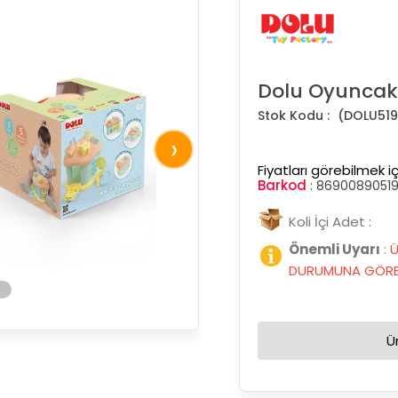
Dolu Oyuncak S
(DOLU519
›
Fiyatları görebilmek iç
Barkod
:
8690089051
Koli İçi Adet :
Önemli Uyarı
:
Ü
DURUMUNA GÖRE 
Ü