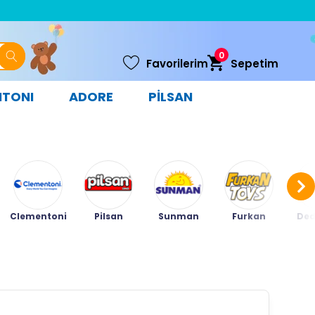
0
Favorilerim
Sepetim
NTONI
ADORE
PİLSAN
Clementoni
Pilsan
Sunman
Furkan
Ded