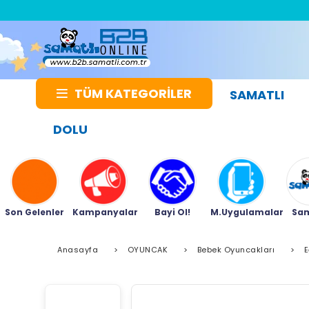
TÜM KATEGORİLER
SAMATLI
DOLU
Son Gelenler
Kampanyalar
Bayi Ol!
M.Uygulamalar
Sam
Anasayfa
>
OYUNCAK
>
Bebek Oyuncakları
>
E