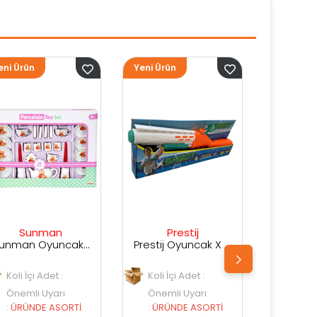
Yeni Ürün
Yeni Ürün
Prestij
Prestij
Prestij Oyuncak X Shot Kutuda Su Silahı
Prestij Oyuncak Kutulu Su Silahı
Koli İçi Adet :
Koli İçi Adet :
Önemli Uyarı
Önemli Uyarı
:
ÜRÜNDE ASORTİ
:
ÜRÜNDE ASORTİ