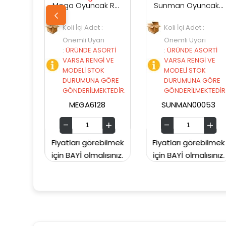
Mega Oyuncak Rs6128 Sesli Işıklı Dinazor
Sunman Oyuncak Süper Esnek Fare
Koli İçi Adet :
Koli İçi Adet :
Kol
Önemli Uyarı
Önemli Uyarı
Öne
:
ÜRÜNDE ASORTİ
:
ÜRÜNDE ASORTİ
:
Ü
VARSA RENGİ VE
VARSA RENGİ VE
VA
MODELİ STOK
MODELİ STOK
MO
DURUMUNA GÖRE
DURUMUNA GÖRE
DU
GÖNDERİLMEKTEDİR.
GÖNDERİLMEKTEDİR.
GÖ
MEGA6128
SUNMAN00053
Fiyatları görebilmek
Fiyatları görebilmek
Fiyatl
için BAYİ olmalısınız.
için BAYİ olmalısınız.
için B