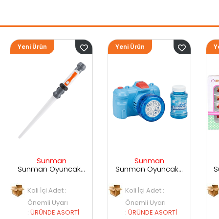
Yeni Ürün
Yeni Ürün
Sunman
Sunman
Sunman Oyuncak Sesli ve Işıklı Uzay Kılıcı
Sunman Oyuncak Kamera Temalı Balancuk Atan TAbanca
Sunman Oyuncak 29 Parça Porselen Seti
Koli İçi Adet :
Koli İçi Adet :
Önemli Uyarı
Önemli Uyarı
RTİ
:
ÜRÜNDE ASORTİ
:
ÜRÜNDE ASORTİ