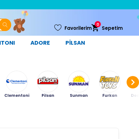
0
Favorilerim
Sepetim
NTONI
ADORE
PİLSAN
Clementoni
Pilsan
Sunman
Furkan
Ded