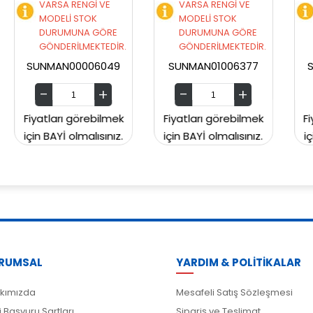
VE
VARSA RENGİ VE
VARSA RENGİ VE
MODELİ STOK
MODELİ STOK
ÖRE
DURUMUNA GÖRE
DURUMUNA GÖRE
EDİR.
GÖNDERİLMEKTEDİR.
GÖNDERİLMEKTEDİR.
049
SUNMAN01006377
SUNMAN00CH2129
ilmek
Fiyatları görebilmek
Fiyatları görebilmek
ınız.
için BAYİ olmalısınız.
için BAYİ olmalısınız.
RUMSAL
YARDIM & POLİTİKALAR
kımızda
Mesafeli Satış Sözleşmesi
i Başvuru Şartları
Sipariş ve Teslimat