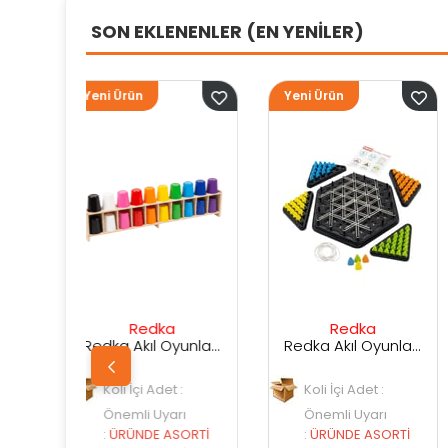
SON EKLENENLER (EN YENİLER)
Yeni Ürün
Yeni Ürün
edka
Redka
Sunman
Redka Akıl Oyunları Renk Dedektifi Oyunu
Redka Akıl Oyunları Strateji Üçgeni Oyunu
i Adet :
Koli İçi Adet :
Koli İçi Adet :
 Uyarı
Önemli Uyarı
Önemli Uyarı
DE ASORTİ
:
ÜRÜNDE ASORTİ
:
ÜRÜNDE ASO