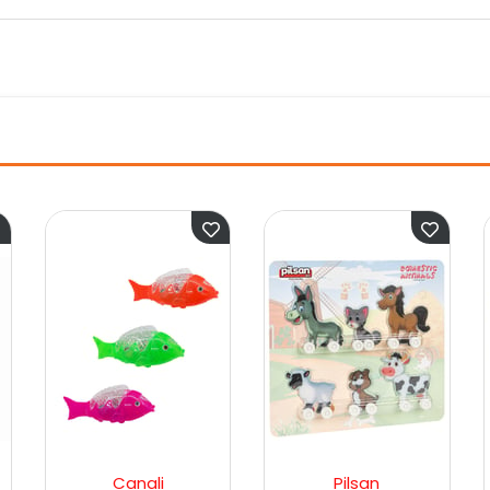
Canali
Pilsan
Sunm