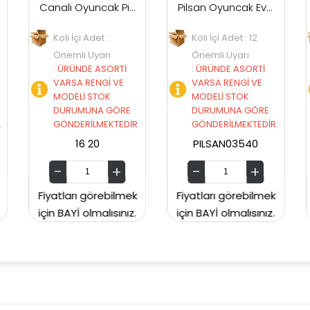
Canali Oyuncak Pilli Işıklı Balık CNL-7777
Pilsan Oyuncak Evcil Hayvanlar 03540
i İçi Adet :
Koli İçi Adet : 12
Koli İçi Ade
mli Uyarı
Önemli Uyarı
Önemli Uy
RÜNDE ASORTİ
:
ÜRÜNDE ASORTİ
:
ÜRÜNDE A
RSA RENGİ VE
VARSA RENGİ VE
VARSA REN
DELİ STOK
MODELİ STOK
MODELİ ST
RUMUNA GÖRE
DURUMUNA GÖRE
DURUMUN
NDERİLMEKTEDİR.
GÖNDERİLMEKTEDİR.
GÖNDERİLM
16 20
PILSAN03540
SUNMAN3
arı görebilmek
Fiyatları görebilmek
Fiyatları gö
AYİ olmalısınız.
için BAYİ olmalısınız.
için BAYİ olm