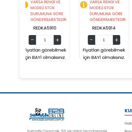
 RENGİ VE
VARSA RENGİ VE
VARSA RENGİ 
İ STOK
MODELİ STOK
MODELİ STOK
MUNA GÖRE
DURUMUNA GÖRE
DURUMUNA G
RİLMEKTEDİR.
GÖNDERİLMEKTEDİR.
GÖNDERİLMEKT
KA5910
REDKA5914
SUNMAN00006
 görebilmek
Fiyatları görebilmek
Fiyatları göreb
olmalısınız.
için BAYİ olmalısınız.
için BAYİ olmalıs
KU
Hak
Samatlı Oyuncak, 50 yılı aşkın tecrübesiyle
Bay