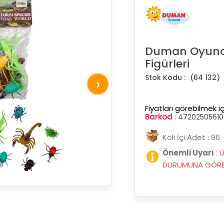
Duman Oyunca
Figürleri
(64 132)
›
Fiyatları görebilmek iç
Barkod
:
47202505610
Koli İçi Adet : 96
Önemli Uyarı
:
Ü
DURUMUNA GÖRE 