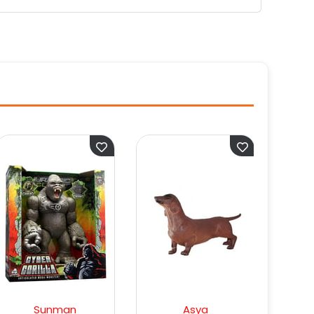
an
Asya
Asya