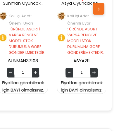
Sunman Oyuncak Jurassic Clash Cyber Gorilla 27 Cm 37108
Asya Oyuncak Köpekler 6 Ass.21616-e014
Asya Oyuncak Köpekler 6 Ass.21616-E013
t :
Koli İçi Adet :
Koli İçi Adet :
arı
Önemli Uyarı
Önemli Uyarı
SORTİ
:
ÜRÜNDE ASORTİ
:
ÜRÜNDE ASORTİ
Gİ VE
VARSA RENGİ VE
VARSA RENGİ VE
OK
MODELİ STOK
MODELİ STOK
A GÖRE
DURUMUNA GÖRE
DURUMUNA GÖRE
EKTEDİR.
GÖNDERİLMEKTEDİR.
GÖNDERİLMEKTEDİ
7108
ASYA211
ASYA212
rebilmek
Fiyatları görebilmek
Fiyatları görebilme
alısınız.
için BAYİ olmalısınız.
için BAYİ olmalısınız