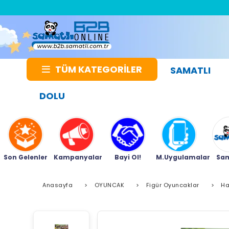
TÜM KATEGORİLER
SAMATLI
DOLU
Son Gelenler
Kampanyalar
Bayi Ol!
M.Uygulamalar
Sam
Anasayfa
>
OYUNCAK
>
Figür Oyuncaklar
>
Ha