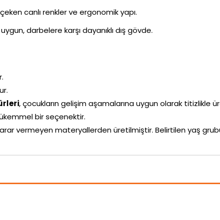
i çeken canlı renkler ve ergonomik yapı.
uygun, darbelere karşı dayanıklı dış gövde.
r.
ur.
rleri
, çocukların gelişim aşamalarına uygun olarak titizlikle üre
ükemmel bir seçenektir.
arar vermeyen materyallerden üretilmiştir. Belirtilen yaş g