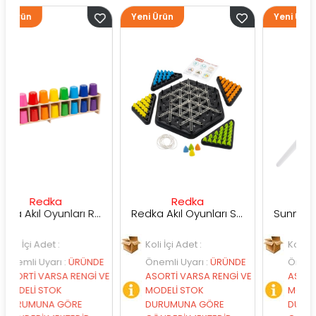
Yeni Ürün
Yeni Ürün
dka
Redka
Sunman
Redka Akıl Oyunları Renk Dedektifi Oyunu
Redka Akıl Oyunları Strateji Üçgeni Oyunu
et :
Koli İçi Adet :
Koli İçi Adet :
arı
:
ÜRÜNDE
Önemli Uyarı
:
ÜRÜNDE
Önemli Uyarı
:
Ü
ARSA RENGİ VE
ASORTİ VARSA RENGİ VE
ASORTİ VARSA RE
TOK
MODELİ STOK
MODELİ STOK
A GÖRE
DURUMUNA GÖRE
DURUMUNA GÖR