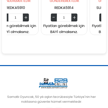
MEKTEDİR.
GÖNDERİLMEKTEDİR.
GÖNDERİLMEKTED
A5910
REDKA5914
SUNMAN000060
rebilmek için
Fiyatları görebilmek için
Fiyatları görebilme
lısınız.
BAYİ olmalısınız.
BAYİ olmalısını
Samatlı Oyuncak, 50 yılı aşkın tecrübesiyle Türkiye'nin her
noktasına güvenle hizmet vermektedir.