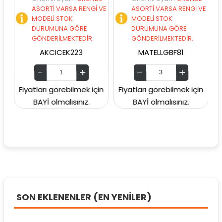
ASORTİ VARSA RENGİ VE
ASORTİ VARSA RENGİ VE
A
MODELİ STOK
MODELİ STOK
M
DURUMUNA GÖRE
DURUMUNA GÖRE
D
GÖNDERİLMEKTEDİR.
GÖNDERİLMEKTEDİR.
G
AKCICEK223
MATELLGBF81
Fiyatları görebilmek için
Fiyatları görebilmek için
Fiyat
BAYİ olmalısınız.
BAYİ olmalısınız.
B
SON EKLENENLER (EN YENİLER)