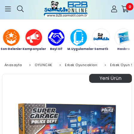
0
Son Gelenler
Kampanyalar
Bayi Ol!
M.Uygulamalar
Samatlı
Hasbro
Anasayfa
>
OYUNCAK
>
Erkek Oyuncakları
>
Erkek Oyun Se
Yeni Ürün