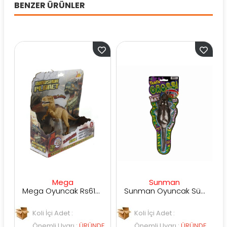
BENZER ÜRÜNLER
Mega
Sunman
Mega Oyuncak Rs6128 Sesli Işıklı Dinazor
Sunman Oyuncak Süper Esnek Fare
Koli İçi Adet :
Koli İçi Adet :
K
Önemli Uyarı
:
ÜRÜNDE
Önemli Uyarı
:
ÜRÜNDE
Ö