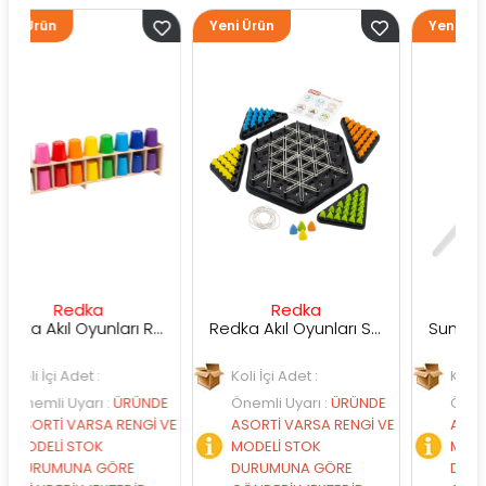
Yeni Ürün
Yeni Ürün
dka
Redka
Sunman
Redka Akıl Oyunları Renk Dedektifi Oyunu
Redka Akıl Oyunları Strateji Üçgeni Oyunu
et :
Koli İçi Adet :
Koli İçi Adet :
arı
:
ÜRÜNDE
Önemli Uyarı
:
ÜRÜNDE
Önemli Uyarı
:
Ü
ARSA RENGİ VE
ASORTİ VARSA RENGİ VE
ASORTİ VARSA RE
TOK
MODELİ STOK
MODELİ STOK
A GÖRE
DURUMUNA GÖRE
DURUMUNA GÖR