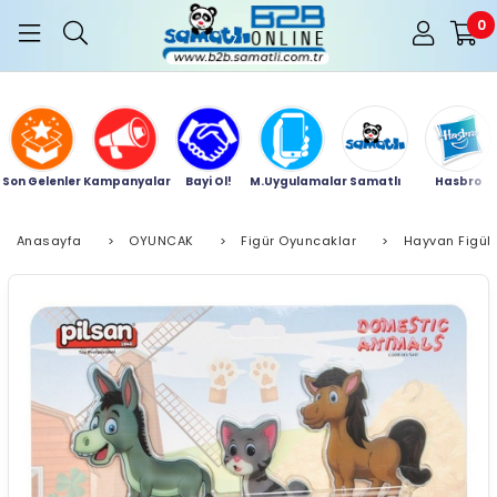
0
Son Gelenler
Kampanyalar
Bayi Ol!
M.Uygulamalar
Samatlı
Hasbro
Anasayfa
>
OYUNCAK
>
Figür Oyuncaklar
>
Hayvan Figüle