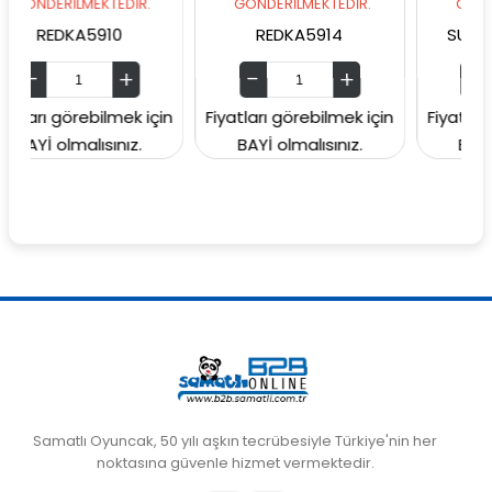
MEKTEDİR.
GÖNDERİLMEKTEDİR.
GÖNDERİLMEKTED
A5910
REDKA5914
SUNMAN000060
rebilmek için
Fiyatları görebilmek için
Fiyatları görebilme
lısınız.
BAYİ olmalısınız.
BAYİ olmalısını
Samatlı Oyuncak, 50 yılı aşkın tecrübesiyle Türkiye'nin her
noktasına güvenle hizmet vermektedir.