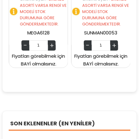
ASORTİ VARSA RENGİ VE
ASORTİ VARSA RENGİ VE
A
MODELİ STOK
MODELİ STOK
M
DURUMUNA GÖRE
DURUMUNA GÖRE
D
GÖNDERİLMEKTEDİR.
GÖNDERİLMEKTEDİR.
G
MEGA6128
SUNMAN00053
Fiyatları görebilmek için
Fiyatları görebilmek için
Fiyat
BAYİ olmalısınız.
BAYİ olmalısınız.
SON EKLENENLER (EN YENİLER)