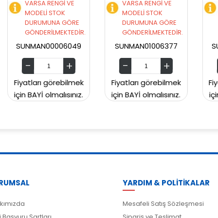
E
VARSA RENGİ VE
VARSA RENGİ VE
MODELİ STOK
MODELİ STOK
RE
DURUMUNA GÖRE
DURUMUNA GÖRE
DİR.
GÖNDERİLMEKTEDİR.
GÖNDERİLMEKTEDİR.
49
SUNMAN01006377
SUNMAN00CH2129
mek
Fiyatları görebilmek
Fiyatları görebilmek
nız.
için BAYİ olmalısınız.
için BAYİ olmalısınız.
RUMSAL
YARDIM & POLİTİKALAR
kımızda
Mesafeli Satış Sözleşmesi
i Başvuru Şartları
Sipariş ve Teslimat