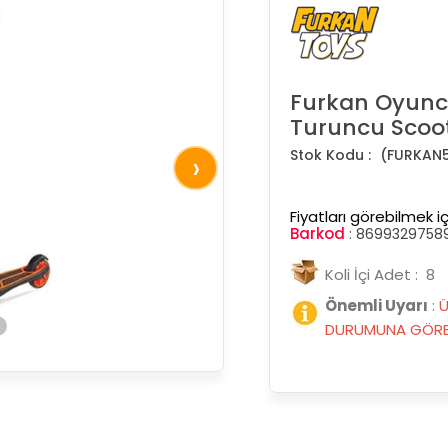
Furkan Oyuncak
Turuncu Scoo
(FURKAN
›
Fiyatları görebilmek iç
Barkod
:
8699329758
Koli İçi Adet : 8
Önemli Uyarı
:
Ü
DURUMUNA GÖRE 