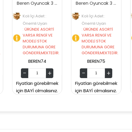
Beren Oyuncak 3 Tekerli Scooter Arabalar
Beren Oyuncak 3 Tekerli Spiderman Scooter
 Adet :
Koli İçi Adet :
Koli İçi Adet :
 Uyarı
Önemli Uyarı
Önemli Uyarı
E ASORTİ
:
ÜRÜNDE ASORTİ
:
ÜRÜNDE ASOR
RENGİ VE
VARSA RENGİ VE
VARSA RENGİ 
 STOK
MODELİ STOK
MODELİ STOK
UNA GÖRE
DURUMUNA GÖRE
DURUMUNA G
İLMEKTEDİR.
GÖNDERİLMEKTEDİR.
GÖNDERİLMEKT
EN74
BEREN75
BEREN72
 görebilmek
Fiyatları görebilmek
Fiyatları görebi
olmalısınız.
için BAYİ olmalısınız.
için BAYİ olmalıs