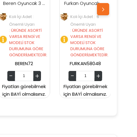
Beren Oyuncak 3 Tekerli Scooter-Karlar Ülkesi
Furkan Oyuncak Cool Wheels 40 Kg Taşıma Kapasiteli Işıklı Stil 3 Tekerlekli Scooter Pembe
Furkan Oyuncak Cool Wheels 50kg Taşıma Kapasiteli Işıklı Stil 3 Tekerlekli Scooter Mavi
Koli İçi Adet : 6
Koli İçi Adet : 6
Önemli Uyarı
Önemli Uyarı
Tİ
:
ÜRÜNDE ASORTİ
:
ÜRÜNDE ASORTİ
VE
VARSA RENGİ VE
VARSA RENGİ VE
MODELİ STOK
MODELİ STOK
ÖRE
DURUMUNA GÖRE
DURUMUNA GÖRE
EDİR.
GÖNDERİLMEKTEDİR.
GÖNDERİLMEKTEDİR.
FURKAN58048
FURKAN58055
lmek
Fiyatları görebilmek
Fiyatları görebilmek
ınız.
için BAYİ olmalısınız.
için BAYİ olmalısınız.