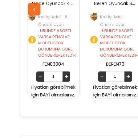
Dede Oyuncak 4 Tekerlekli Scooter
Beren Oyuncak Scooter Pembe
Koli İçi Adet : 6
Koli İçi Adet :
Koli İçi
Önemli Uyarı
Önemli Uyarı
Önemli
:
ÜRÜNDE ASORTİ
:
ÜRÜNDE ASORTİ
:
ÜRÜND
VARSA RENGİ VE
VARSA RENGİ VE
VARSA 
MODELİ STOK
MODELİ STOK
MODELİ
DURUMUNA GÖRE
DURUMUNA GÖRE
DURUM
GÖNDERİLMEKTEDİR.
GÖNDERİLMEKTEDİR.
GÖNDER
FEN03084
BEREN73
BER
yatları görebilmek
Fiyatları görebilmek
Fiyatları
n BAYİ olmalısınız.
için BAYİ olmalısınız.
için BAYİ 