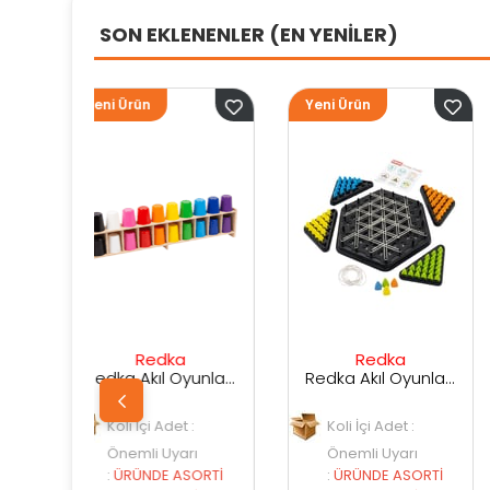
SON EKLENENLER (EN YENİLER)
Yeni Ürün
Yeni Ürün
dka
Redka
Sunman
Redka Akıl Oyunları Renk Dedektifi Oyunu
Redka Akıl Oyunları Strateji Üçgeni Oyunu
Adet :
Koli İçi Adet :
Koli İçi Adet :
Uyarı
Önemli Uyarı
Önemli Uyarı
 ASORTİ
:
ÜRÜNDE ASORTİ
:
ÜRÜNDE ASORT