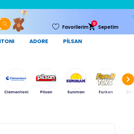
0
Favorilerim
Sepetim
NTONI
ADORE
PİLSAN
Clementoni
Pilsan
Sunman
Furkan
Ded