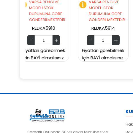
ENGİ VE
VARSA RENGİ VE
VARSA RENGİ V
 STOK
MODELİ STOK
MODELİ STOK
NA GÖRE
DURUMUNA GÖRE
DURUMUNA GÖ
LMEKTEDİR.
GÖNDERİLMEKTEDİR.
GÖNDERİLMEKTE
A5910
REDKA5914
SUNMAN000060
görebilmek
Fiyatları görebilmek
Fiyatları görebil
lmalısınız.
için BAYİ olmalısınız.
için BAYİ olmalısı
KU
Hak
Samatlı Oyuncak, 50 yılı aşkın tecrübesiyle
Bay