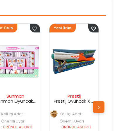
Yeni Ürün
Yeni Ürün
Ye
Prestij
Prestij
Prestij Oyuncak X Shot Kutuda Su Silahı
Prestij Oyuncak Kutulu Su Silahı
Koli İçi Adet :
Koli İçi Adet :
Önemli Uyarı
Önemli Uyarı
:
ÜRÜNDE ASORTİ
:
ÜRÜNDE ASORTİ