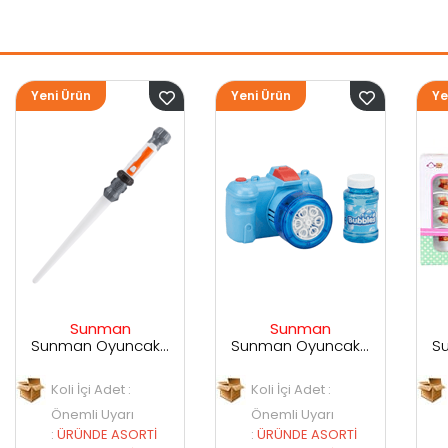
Yeni Ürün
Yeni Ürün
Sunman
Sunman
Sunman Oyuncak Sesli ve Işıklı Uzay Kılıcı
Sunman Oyuncak Kamera Temalı Balancuk Atan TAbanca
Sunman Oyuncak 29 Parça Porselen Seti
Koli İçi Adet :
Koli İçi Adet :
Önemli Uyarı
Önemli Uyarı
İ
:
ÜRÜNDE ASORTİ
:
ÜRÜNDE ASORTİ