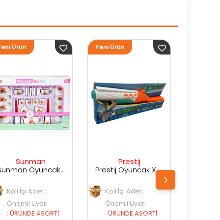
Yeni Ürün
Yeni Ürün
Prestij
Prestij
Prestij Oyuncak X Shot Kutuda Su Silahı
Prestij Oyuncak Kutulu Su Silahı
Koli İçi Adet :
Koli İçi Adet :
Önemli Uyarı
Önemli Uyarı
:
ÜRÜNDE ASORTİ
:
ÜRÜNDE ASORTİ