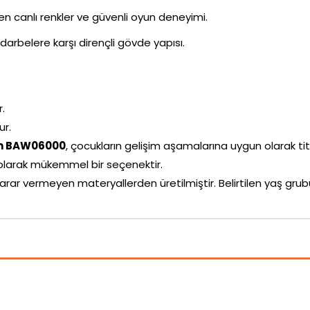
ken canlı renkler ve güvenli oyun deneyimi.
darbelere karşı dirençli gövde yapısı.
r.
ur.
 cm BAW06000
, çocukların gelişim aşamalarına uygun olarak titizl
larak mükemmel bir seçenektir.
arar vermeyen materyallerden üretilmiştir. Belirtilen yaş g