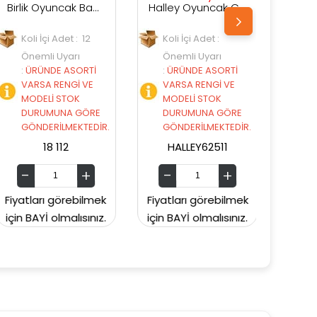
Birlik Oyuncak Babycim Ce Ee Tavşancık M2016524
Halley Oyuncak Civ Civ 45 Cm PL62511
Halley Oyuncak Sakallı Tavşan 45 Cm PL62549
 : 12
Koli İçi Adet :
Koli İçi Adet :
rı
Önemli Uyarı
Önemli Uyarı
SORTİ
:
ÜRÜNDE ASORTİ
:
ÜRÜNDE ASORTİ
İ VE
VARSA RENGİ VE
VARSA RENGİ VE
OK
MODELİ STOK
MODELİ STOK
 GÖRE
DURUMUNA GÖRE
DURUMUNA GÖRE
KTEDİR.
GÖNDERİLMEKTEDİR.
GÖNDERİLMEKTEDİR
HALLEY62511
HALLEY62549
ebilmek
Fiyatları görebilmek
Fiyatları görebilmek
ısınız.
için BAYİ olmalısınız.
için BAYİ olmalısınız.