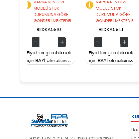
 RENGİ VE
VARSA RENGİ VE
VARSA RENGİ 
İ STOK
MODELİ STOK
MODELİ STOK
MUNA GÖRE
DURUMUNA GÖRE
DURUMUNA G
RİLMEKTEDİR.
GÖNDERİLMEKTEDİR.
GÖNDERİLMEKT
KA5910
REDKA5914
SUNMAN00006
ı görebilmek
Fiyatları görebilmek
Fiyatları göreb
 olmalısınız.
için BAYİ olmalısınız.
için BAYİ olmalıs
KU
Hak
Samatlı Oyuncak, 50 yılı aşkın tecrübesiyle
Bay