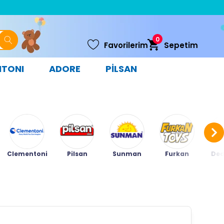
0
Favorilerim
Sepetim
NTONI
ADORE
PİLSAN
Clementoni
Pilsan
Sunman
Furkan
Ded