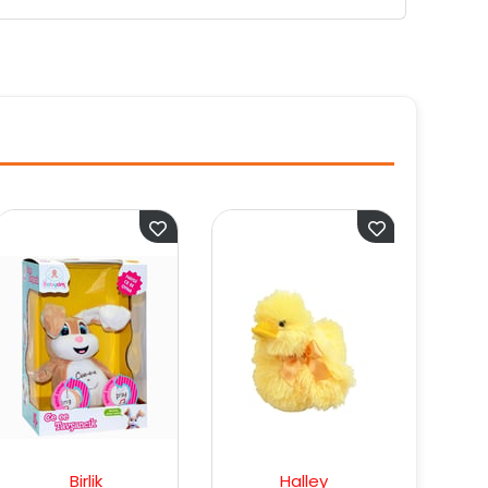
Halley
Halley