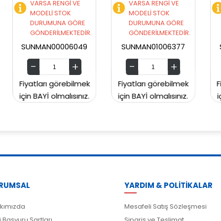
VE
VARSA RENGİ VE
VARSA RENGİ VE
MODELİ STOK
MODELİ STOK
ÖRE
DURUMUNA GÖRE
DURUMUNA GÖRE
EDİR.
GÖNDERİLMEKTEDİR.
GÖNDERİLMEKTEDİR.
049
SUNMAN01006377
SUNMAN00CH2129
ilmek
Fiyatları görebilmek
Fiyatları görebilmek
ınız.
için BAYİ olmalısınız.
için BAYİ olmalısınız.
RUMSAL
YARDIM & POLİTİKALAR
kımızda
Mesafeli Satış Sözleşmesi
i Başvuru Şartları
Sipariş ve Teslimat