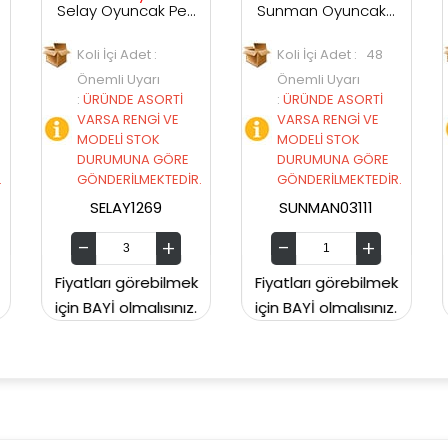
Selay Oyuncak Peluş Tavşan 40 Cm
Sunman Oyuncak Peluş Kral Şakir 25 cm
İçi Adet :
Koli İçi Adet : 48
Koli İçi Adet
li Uyarı
Önemli Uyarı
Önemli Uya
ÜNDE ASORTİ
:
ÜRÜNDE ASORTİ
:
ÜRÜNDE A
SA RENGİ VE
VARSA RENGİ VE
VARSA RENG
ELİ STOK
MODELİ STOK
MODELİ ST
UMUNA GÖRE
DURUMUNA GÖRE
DURUMUNA
DERİLMEKTEDİR.
GÖNDERİLMEKTEDİR.
GÖNDERİLME
ELAY1269
SUNMAN03111
18 112
arı görebilmek
Fiyatları görebilmek
Fiyatları gör
Yİ olmalısınız.
için BAYİ olmalısınız.
için BAYİ olmal