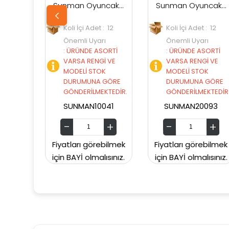
Sunman Oyuncak Eeyore Core Peluş 25 cm.
Sunman Oyuncak Minnie Core Peluş 25 cm
Koli İçi Adet : 12
Koli İçi Adet : 12
Koli 
Önemli Uyarı
Önemli Uyarı
Önem
:
ÜRÜNDE ASORTİ
:
ÜRÜNDE ASORTİ
:
ÜR
VARSA RENGİ VE
VARSA RENGİ VE
VAR
MODELİ STOK
MODELİ STOK
MOD
DURUMUNA GÖRE
DURUMUNA GÖRE
DUR
GÖNDERİLMEKTEDİR.
GÖNDERİLMEKTEDİR.
GÖN
SUNMAN10041
SUNMAN20093
S
Fiyatları görebilmek
Fiyatları görebilmek
Fiyatl
için BAYİ olmalısınız.
için BAYİ olmalısınız.
için BA