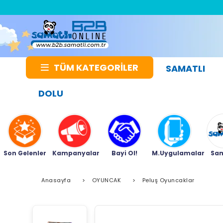
TÜM KATEGORİLER
SAMATLI
DOLU
Son Gelenler
Kampanyalar
Bayi Ol!
M.Uygulamalar
Sam
Anasayfa
>
OYUNCAK
>
Peluş Oyuncaklar