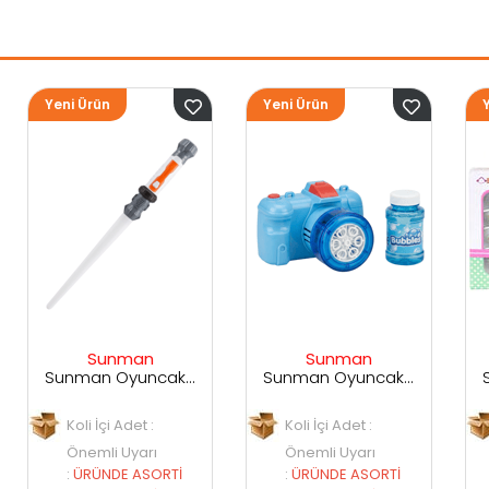
Yeni Ürün
Yeni Ürün
Sunman
Sunman
Sunman Oyuncak Sesli ve Işıklı Uzay Kılıcı
Sunman Oyuncak Kamera Temalı Balancuk Atan TAbanca
Sunman Oyuncak 29 Parça Porselen Seti
Koli İçi Adet :
Koli İçi Adet :
Önemli Uyarı
Önemli Uyarı
RTİ
:
ÜRÜNDE ASORTİ
:
ÜRÜNDE ASORTİ