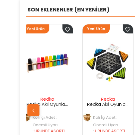
SON EKLENENLER (EN YENİLER)
Yeni Ürün
Yeni Ürün
edka
Redka
Sunman
Redka Akıl Oyunları Renk Dedektifi Oyunu
Redka Akıl Oyunları Strateji Üçgeni Oyunu
i Adet :
Koli İçi Adet :
Koli İçi Adet :
i Uyarı
Önemli Uyarı
Önemli Uyarı
DE ASORTİ
:
ÜRÜNDE ASORTİ
:
ÜRÜNDE ASO