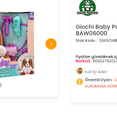
Giochi Baby P
BAW06000
(GIOCHI
›
Fiyatları görebilmek iç
Barkod
:
8056379202
Koli İçi Adet :
Önemli Uyarı
:
Ü
DURUMUNA GÖRE 