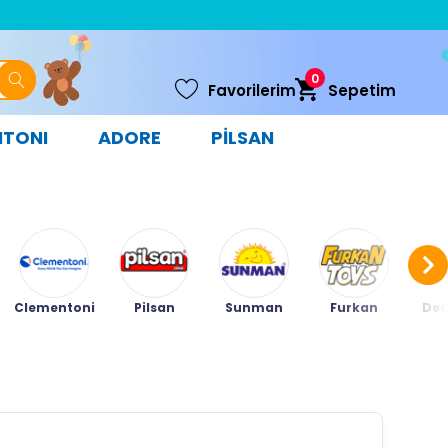
0
Favorilerim
Sepetim
NTONI
ADORE
PİLSAN
Clementoni
Pilsan
Sunman
Furkan
Ded