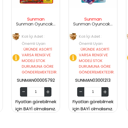
man
Sunman
Can Toys
Sunman Oyuncak Hacıyatmaz Ninja Duvar 3 Lü 00005792
Sunman Oyuncak Pony Land Sevimli Pony 03001213
det :
Koli İçi Adet :
Koli İçi Adet :
yarı
Önemli Uyarı
Önemli Uyarı
 ASORTİ
:
ÜRÜNDE ASORTİ
:
ÜRÜNDE ASORTİ
NGİ VE
VARSA RENGİ VE
VARSA RENGİ VE
STOK
MODELİ STOK
MODELİ STOK
NA GÖRE
DURUMUNA GÖRE
DURUMUNA GÖR
MEKTEDİR.
GÖNDERİLMEKTEDİR.
GÖNDERİLMEKTED
005792
SUNMAN03001213
17 323
örebilmek
Fiyatları görebilmek
Fiyatları görebilm
malısınız.
için BAYİ olmalısınız.
için BAYİ olmalısın