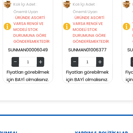
Koli İçi Adet :
Koli İçi Adet :
Önemli Uyarı
Önemli Uyarı
İ
:
ÜRÜNDE ASORTİ
:
ÜRÜNDE ASORTİ
VARSA RENGİ VE
VARSA RENGİ VE
MODELİ STOK
MODELİ STOK
E
DURUMUNA GÖRE
DURUMUNA GÖRE
İR.
GÖNDERİLMEKTEDİR.
GÖNDERİLMEKTEDİR.
49
SUNMAN01006377
SUNMAN00CH2129
mek
Fiyatları görebilmek
Fiyatları görebilmek
ız.
için BAYİ olmalısınız.
için BAYİ olmalısınız.