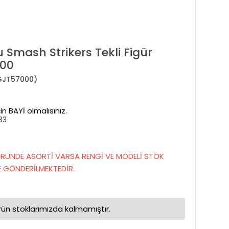
u Smash Strikers Tekli Figür
000
GJT57000)
in BAYİ olmalısınız.
83
RÜNDE ASORTİ VARSA RENGİ VE MODELİ STOK
GÖNDERİLMEKTEDİR.
rün stoklarımızda kalmamıştır.