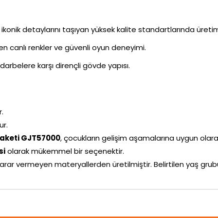
ikonik detaylarını taşıyan yüksek kalite standartlarında üreti
ken canlı renkler ve güvenli oyun deneyimi.
darbelere karşı dirençli gövde yapısı.
r.
ur.
 Paketi GJT57000
, çocukların gelişim aşamalarına uygun olarak t
si
olarak mükemmel bir seçenektir.
arar vermeyen materyallerden üretilmiştir. Belirtilen yaş g