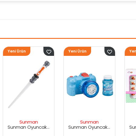
Yeni Ürün
Yeni Ürün
Sunman
Sunman
Sunman Oyuncak Sesli ve Işıklı Uzay Kılıcı
Sunman Oyuncak Kamera Temalı Balancuk Atan TAbanca
Sunman Oyuncak 29 Parça Porselen Seti