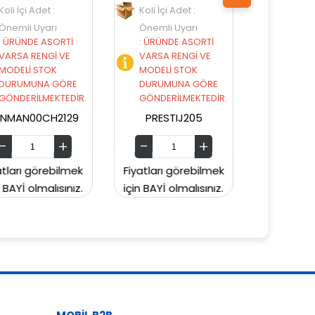
Koli İçi Adet :
Koli İçi Adet :
Önemli Uyarı
Önemli Uyarı
:
ÜRÜNDE ASORTİ
:
ÜRÜNDE ASORTİ
VARSA RENGİ VE
VARSA RENGİ VE
MODELİ STOK
MODELİ STOK
DURUMUNA GÖRE
DURUMUNA GÖRE
GÖNDERİLMEKTEDİR.
GÖNDERİLMEKTEDİR.
PRESTIJ205
PRESTIJ203
Fiyatları görebilmek
Fiyatları görebilmek
Fi
için BAYİ olmalısınız.
için BAYİ olmalısınız.
içi