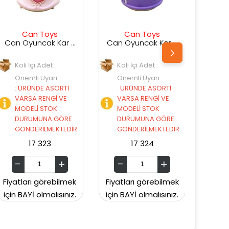
Can Toys
Can Toys
Can Oyuncak Kar Küresi 4529G
Can Oyuncak Kar Küresi 4518G
Can Oyuncak Kar Küresi 4113G
Koli İçi Adet :
Koli İçi Adet :
Önemli Uyarı
Önemli Uyarı
:
ÜRÜNDE ASORTİ
:
ÜRÜNDE ASORTİ
VARSA RENGİ VE
VARSA RENGİ VE
MODELİ STOK
MODELİ STOK
E
DURUMUNA GÖRE
DURUMUNA GÖRE
İR.
GÖNDERİLMEKTEDİR.
GÖNDERİLMEKTEDİR.
17 324
17 328
ek
Fiyatları görebilmek
Fiyatları görebilmek
ız.
için BAYİ olmalısınız.
için BAYİ olmalısınız.