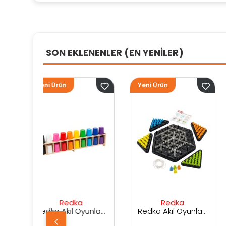
SON EKLENENLER (EN YENİLER)
Yeni Ürün
Yeni Ürün
ka
Redka
Sunman
Redka Akıl Oyunları Renk Dedektifi Oyunu
Redka Akıl Oyunları Strateji Üçgeni Oyunu