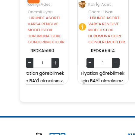
det :
Koli İçi Adet :
Koli İçi Adet :
yarı
Önemli Uyarı
Önemli Uyarı
 ASORTİ
:
ÜRÜNDE ASORTİ
:
ÜRÜNDE ASORT
ENGİ VE
VARSA RENGİ VE
VARSA RENGİ VE
STOK
MODELİ STOK
MODELİ STOK
NA GÖRE
DURUMUNA GÖRE
DURUMUNA GÖR
LMEKTEDİR.
GÖNDERİLMEKTEDİR.
GÖNDERİLMEKTED
5910
REDKA5914
SUNMAN000060
örebilmek
Fiyatları görebilmek
Fiyatları görebil
malısınız.
için BAYİ olmalısınız.
için BAYİ olmalısın