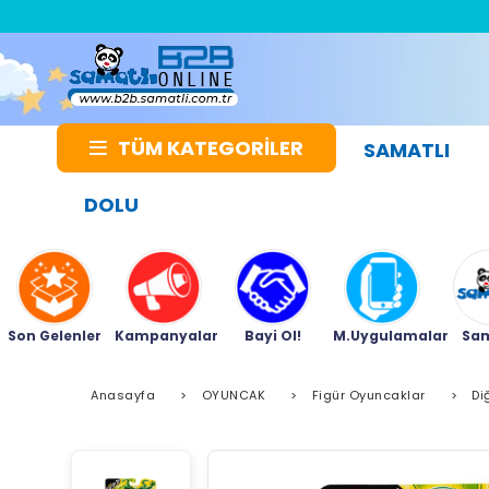
TÜM KATEGORİLER
SAMATLI
DOLU
Son Gelenler
Kampanyalar
Bayi Ol!
M.Uygulamalar
Sam
Anasayfa
>
OYUNCAK
>
Figür Oyuncaklar
>
Di