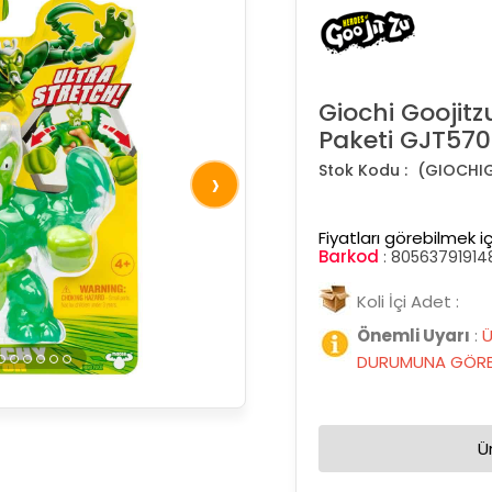
Giochi Goojitz
Paketi GJT57
(GIOCHI
›
Fiyatları görebilmek iç
Barkod
:
80563791914
Koli İçi Adet :
Önemli Uyarı
:
Ü
DURUMUNA GÖRE 
Ü