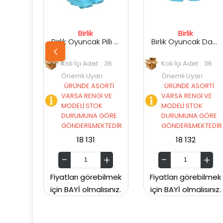
Birlik
Birlik
Sun
Birlik Oyuncak Pilli Müzikli Kayan Adam 6678-19
Birlik Oyuncak Dans Eden Maskeli Robot 6678-18
li İçi Adet : 36
Koli İçi Adet : 36
Koli İçi A
nemli Uyarı
Önemli Uyarı
Önemli U
ÜRÜNDE ASORTİ
:
ÜRÜNDE ASORTİ
:
ÜRÜNDE
ARSA RENGİ VE
VARSA RENGİ VE
VARSA RE
ODELİ STOK
MODELİ STOK
MODELİ 
URUMUNA GÖRE
DURUMUNA GÖRE
DURUMU
ÖNDERİLMEKTEDİR.
GÖNDERİLMEKTEDİR.
GÖNDERİL
18 131
18 132
SUNMAN00
tları görebilmek
Fiyatları görebilmek
Fiyatları g
BAYİ olmalısınız.
için BAYİ olmalısınız.
için BAYİ ol