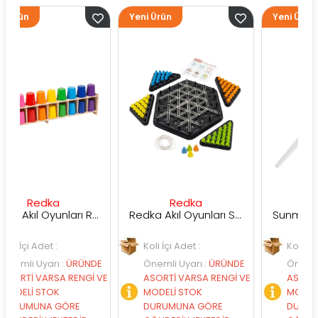
Yeni Ürün
Yeni Ürün
dka
Redka
Sunman
Redka Akıl Oyunları Renk Dedektifi Oyunu
Redka Akıl Oyunları Strateji Üçgeni Oyunu
et :
Koli İçi Adet :
Koli İçi Adet :
arı
:
ÜRÜNDE
Önemli Uyarı
:
ÜRÜNDE
Önemli Uyarı
:
Ü
ARSA RENGİ VE
ASORTİ VARSA RENGİ VE
ASORTİ VARSA RE
TOK
MODELİ STOK
MODELİ STOK
A GÖRE
DURUMUNA GÖRE
DURUMUNA GÖR