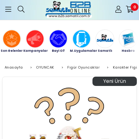
0
Son Gelenler
Kampanyalar
Bayi Ol!
M.Uygulamalar
Samatlı
Hasbro
Anasayfa
>
OYUNCAK
>
Figür Oyuncaklar
>
Karakter Figür
Yeni Ürün