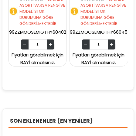
ASORTİ VARSA RENGİ VE
ASORTİ VARSA RENGİ VE
ASO
MODELİ STOK
MODELİ STOK
MO
DURUMUNA GÖRE
DURUMUNA GÖRE
DU
GÖNDERİLMEKTEDİR.
GÖNDERİLMEKTEDİR.
GÖN
9ZZMOOSEMIGTHY60402
99ZZMOOSEMIGTHY66045
99ZZMO
Fiyatları görebilmek için
Fiyatları görebilmek için
Fiyatla
BAYİ olmalısınız.
BAYİ olmalısınız.
BA
SON EKLENENLER (EN YENİLER)