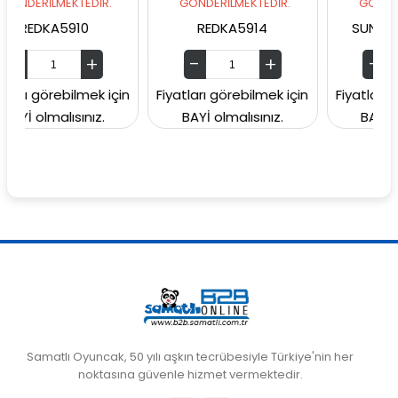
MEKTEDİR.
GÖNDERİLMEKTEDİR.
GÖNDERİLMEKTED
A5910
REDKA5914
SUNMAN000060
rebilmek için
Fiyatları görebilmek için
Fiyatları görebilme
lısınız.
BAYİ olmalısınız.
BAYİ olmalısını
Samatlı Oyuncak, 50 yılı aşkın tecrübesiyle Türkiye'nin her
noktasına güvenle hizmet vermektedir.