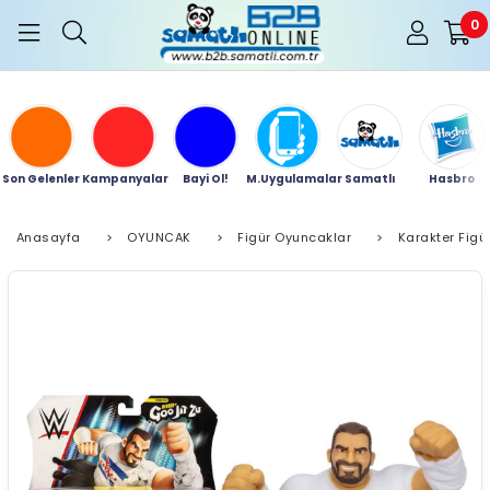
0
Son Gelenler
Kampanyalar
Bayi Ol!
M.Uygulamalar
Samatlı
Hasbro
Anasayfa
>
OYUNCAK
>
Figür Oyuncaklar
>
Karakter Figür