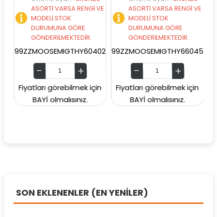
ASORTİ VARSA RENGİ VE
ASORTİ VARSA RENGİ VE
MODELİ STOK
MODELİ STOK
DURUMUNA GÖRE
DURUMUNA GÖRE
GÖNDERİLMEKTEDİR.
GÖNDERİLMEKTEDİR.
99ZZMOOSEMIGTHY60402
99ZZMOOSEMIGTHY66045
99ZZ
Fiyatları görebilmek için
Fiyatları görebilmek için
Fiya
BAYİ olmalısınız.
BAYİ olmalısınız.
SON EKLENENLER (EN YENİLER)