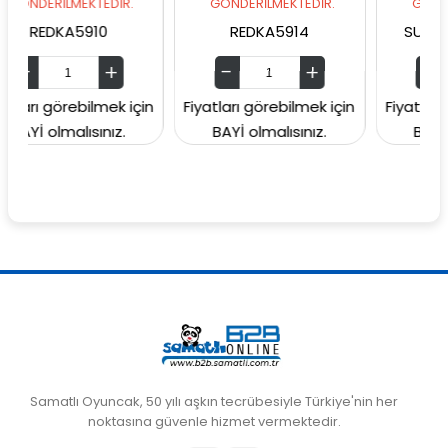
LMEKTEDİR.
GÖNDERİLMEKTEDİR.
GÖNDERİLMEKTED
A5910
REDKA5914
SUNMAN00006
rebilmek için
Fiyatları görebilmek için
Fiyatları görebilm
alısınız.
BAYİ olmalısınız.
BAYİ olmalısın
Samatlı Oyuncak, 50 yılı aşkın tecrübesiyle Türkiye'nin her
noktasına güvenle hizmet vermektedir.