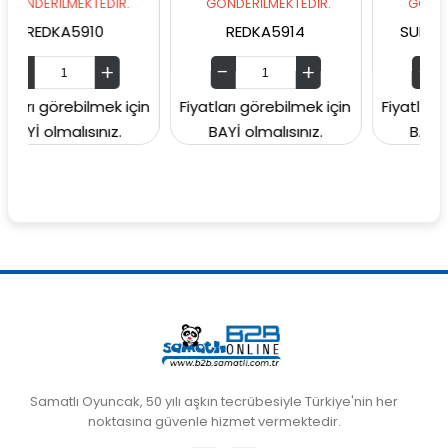
MEKTEDİR.
GÖNDERİLMEKTEDİR.
GÖNDERİLMEKTED
A5910
REDKA5914
SUNMAN000060
rebilmek için
Fiyatları görebilmek için
Fiyatları görebilme
lısınız.
BAYİ olmalısınız.
BAYİ olmalısını
Samatlı Oyuncak, 50 yılı aşkın tecrübesiyle Türkiye'nin her
noktasına güvenle hizmet vermektedir.