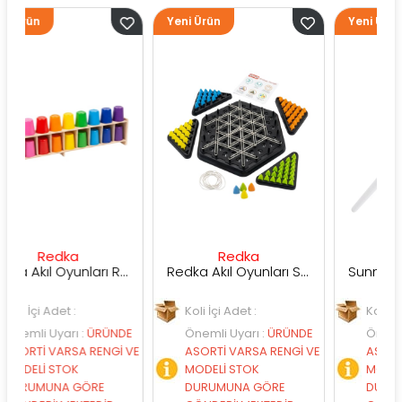
Yeni Ürün
Yeni Ürün
dka
Redka
Sunman
Redka Akıl Oyunları Renk Dedektifi Oyunu
Redka Akıl Oyunları Strateji Üçgeni Oyunu
et :
Koli İçi Adet :
Koli İçi Adet :
arı
:
ÜRÜNDE
Önemli Uyarı
:
ÜRÜNDE
Önemli Uyarı
:
Ü
ARSA RENGİ VE
ASORTİ VARSA RENGİ VE
ASORTİ VARSA RE
TOK
MODELİ STOK
MODELİ STOK
A GÖRE
DURUMUNA GÖRE
DURUMUNA GÖR