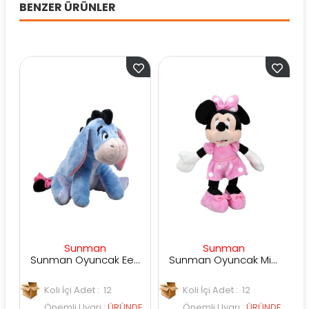
BENZER ÜRÜNLER
Sunman
Sunman
Sunman Oyuncak Eeyore Core Peluş 25 cm.
Sunman Oyuncak Minnie Core Peluş 25 cm
Koli İçi Adet : 12
Koli İçi Adet : 12
K
Önemli Uyarı
:
ÜRÜNDE
Önemli Uyarı
:
ÜRÜNDE