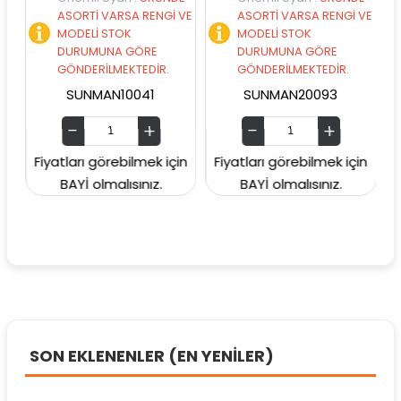
ASORTİ VARSA RENGİ VE
ASORTİ VARSA RENGİ VE
MODELİ STOK
MODELİ STOK
DURUMUNA GÖRE
DURUMUNA GÖRE
GÖNDERİLMEKTEDİR.
GÖNDERİLMEKTEDİR.
SUNMAN10041
SUNMAN20093
Fiyatları görebilmek için
Fiyatları görebilmek için
Fiya
BAYİ olmalısınız.
BAYİ olmalısınız.
SON EKLENENLER (EN YENİLER)