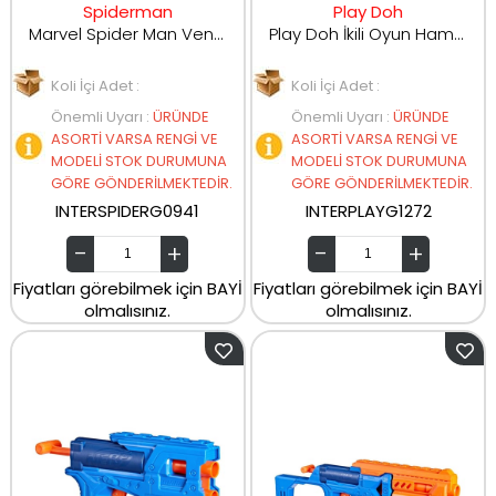
Spiderman
Play Doh
Marvel Spider Man Venom Titan Hero Serisi Spider Man Aksiyon Figürü G0941
Play Doh İkili Oyun Hamuru G1272
Koli İçi Adet :
Koli İçi Adet :
Önemli Uyarı
:
ÜRÜNDE
Önemli Uyarı
:
ÜRÜNDE
ASORTİ VARSA RENGİ VE
ASORTİ VARSA RENGİ VE
MODELİ STOK DURUMUNA
MODELİ STOK DURUMUNA
GÖRE GÖNDERİLMEKTEDİR.
GÖRE GÖNDERİLMEKTEDİR.
INTERSPIDERG0941
INTERPLAYG1272
Fiyatları görebilmek için BAYİ
Fiyatları görebilmek için BAYİ
olmalısınız.
olmalısınız.