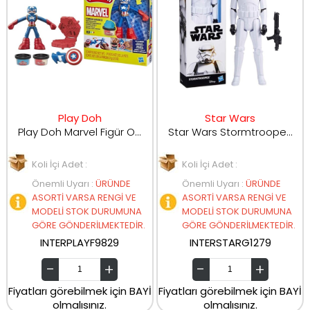
Play Doh
Star Wars
Play Doh Marvel Figür Oyun Setleri F9829
Star Wars Stormtrooper Titan Hero Serisi Aksiyon Figürü 30 cm G1279
Koli İçi Adet :
Koli İçi Adet :
Önemli Uyarı
:
ÜRÜNDE
Önemli Uyarı
:
ÜRÜNDE
ASORTİ VARSA RENGİ VE
ASORTİ VARSA RENGİ VE
MODELİ STOK DURUMUNA
MODELİ STOK DURUMUNA
GÖRE GÖNDERİLMEKTEDİR.
GÖRE GÖNDERİLMEKTEDİR.
INTERPLAYF9829
INTERSTARG1279
Fiyatları görebilmek için BAYİ
Fiyatları görebilmek için BAYİ
olmalısınız.
olmalısınız.