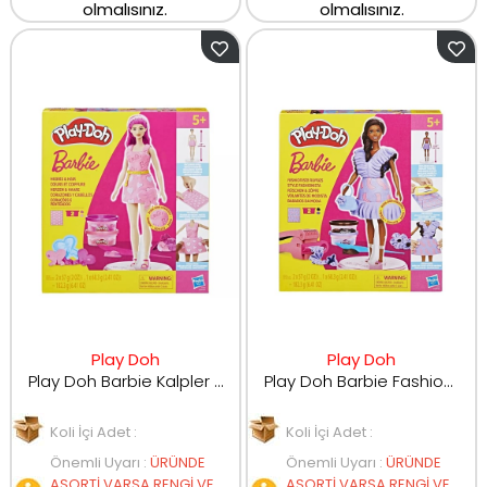
olmalısınız.
olmalısınız.
Play Doh
Play Doh
Play Doh Barbie Kalpler ve Saçlar, 2 Kutu Oyun Hamuru ve 13 Aksesuar
Play Doh Barbie Fashionista Fırfırlı Bebek Seti G1359
Koli İçi Adet :
Koli İçi Adet :
Önemli Uyarı
:
ÜRÜNDE
Önemli Uyarı
:
ÜRÜNDE
ASORTİ VARSA RENGİ VE
ASORTİ VARSA RENGİ VE