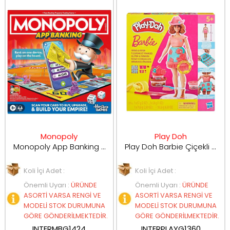
Monopoly
Play Doh
Monopoly App Banking G1424
Play Doh Barbie Çiçekli ve Püsküllü G1360
Koli İçi Adet :
Koli İçi Adet :
Önemli Uyarı
:
ÜRÜNDE
Önemli Uyarı
:
ÜRÜNDE
ASORTİ VARSA RENGİ VE
ASORTİ VARSA RENGİ VE
MODELİ STOK DURUMUNA
MODELİ STOK DURUMUNA
GÖRE GÖNDERİLMEKTEDİR.
GÖRE GÖNDERİLMEKTEDİR.
INTERMBG1424
INTERPLAYG1360