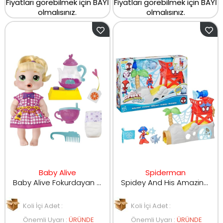
Fiyatları görebilmek için BAYİ
Fiyatları görebilmek için BAYİ
olmalısınız.
olmalısınız.
Baby Alive
Spiderman
Baby Alive Fokurdayan Çay Partisi Lala
Spidey And His Amazing Friends Örümcek Adası Oyun Seti
Koli İçi Adet :
Koli İçi Adet :
Önemli Uyarı
:
ÜRÜNDE
Önemli Uyarı
:
ÜRÜNDE