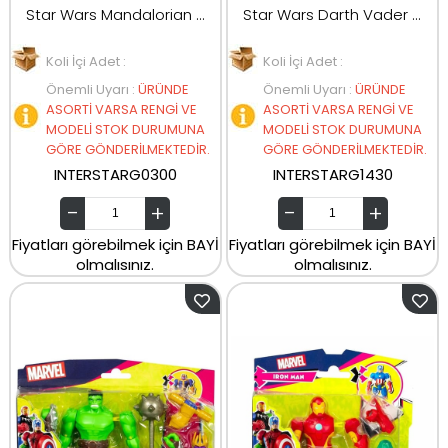
Star Wars Mandalorian ve Grogu Özel Karıştır ve Birleştir Deluxe Aksiyon Figürü Seti ve Aksesuarları G0300
Star Wars Darth Vader Çocuk Oyuncak Maskesi G1430
Koli İçi Adet :
Koli İçi Adet :
Önemli Uyarı
:
ÜRÜNDE
Önemli Uyarı
:
ÜRÜNDE
ASORTİ VARSA RENGİ VE
ASORTİ VARSA RENGİ VE
MODELİ STOK DURUMUNA
MODELİ STOK DURUMUNA
GÖRE GÖNDERİLMEKTEDİR.
GÖRE GÖNDERİLMEKTEDİR.
INTERSTARG0300
INTERSTARG1430
Fiyatları görebilmek için BAYİ
Fiyatları görebilmek için BAYİ
olmalısınız.
olmalısınız.