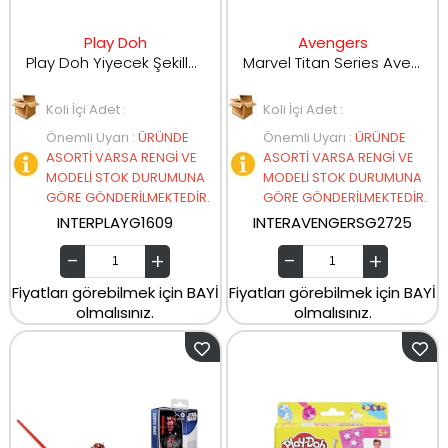
Play Doh
Avengers
Play Doh Yiyecek Şekilleri Oyun seti G1609
Marvel Titan Series Avengers 29 Cm Figurleri G2725
Koli İçi Adet :
Koli İçi Adet :
Önemli Uyarı
:
ÜRÜNDE
Önemli Uyarı
:
ÜRÜNDE
ASORTİ VARSA RENGİ VE
ASORTİ VARSA RENGİ VE
MODELİ STOK DURUMUNA
MODELİ STOK DURUMUNA
GÖRE GÖNDERİLMEKTEDİR.
GÖRE GÖNDERİLMEKTEDİR.
INTERPLAYG1609
INTERAVENGERSG2725
Fiyatları görebilmek için BAYİ
Fiyatları görebilmek için BAYİ
olmalısınız.
olmalısınız.