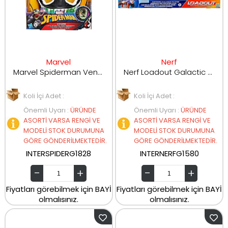
Marvel
Nerf
Marvel Spiderman Venom Maske G1828
Nerf Loadout Galactic Commander G1580
Koli İçi Adet :
Koli İçi Adet :
Önemli Uyarı
:
ÜRÜNDE
Önemli Uyarı
:
ÜRÜNDE
ASORTİ VARSA RENGİ VE
ASORTİ VARSA RENGİ VE
MODELİ STOK DURUMUNA
MODELİ STOK DURUMUNA
GÖRE GÖNDERİLMEKTEDİR.
GÖRE GÖNDERİLMEKTEDİR.
INTERSPIDERG1828
INTERNERFG1580
Fiyatları görebilmek için BAYİ
Fiyatları görebilmek için BAYİ
olmalısınız.
olmalısınız.