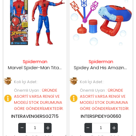
Spiderman
Spiderman
Marvel Spider-Man Titan Serisi Aksiyon Figürü 30 cm G2715
Spidey And His Amazing Friends Köpük Tabancası G0660
Koli İçi Adet :
Koli İçi Adet :
Önemli Uyarı
:
ÜRÜNDE
Önemli Uyarı
:
ÜRÜNDE
ASORTİ VARSA RENGİ VE
ASORTİ VARSA RENGİ VE
MODELİ STOK DURUMUNA
MODELİ STOK DURUMUNA
GÖRE GÖNDERİLMEKTEDİR.
GÖRE GÖNDERİLMEKTEDİR.
INTERAVENGERSG2715
INTERSPIDEYG0660