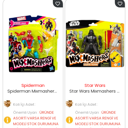
Spiderman
Star Wars
Spiderman Mixmashers Aksiyon Figürü F9213
Star Wars Mixmashers Deluxe Figür Darth Vader F9481-G0299
Koli İçi Adet :
Koli İçi Adet :
Önemli Uyarı
:
ÜRÜNDE
Önemli Uyarı
:
ÜRÜNDE
ASORTİ VARSA RENGİ VE
ASORTİ VARSA RENGİ VE
MODELİ STOK DURUMUNA
MODELİ STOK DURUMUNA