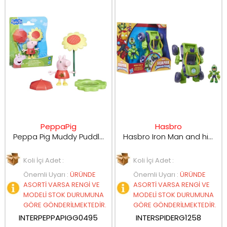
PeppaPig
Hasbro
Peppa Pig Muddy Puddle Figürler G0495
Hasbro Iron Man and his Awesome Friends Figürleri Seti G1258
Koli İçi Adet :
Koli İçi Adet :
Önemli Uyarı
:
ÜRÜNDE
Önemli Uyarı
:
ÜRÜNDE
ASORTİ VARSA RENGİ VE
ASORTİ VARSA RENGİ VE
MODELİ STOK DURUMUNA
MODELİ STOK DURUMUNA
GÖRE GÖNDERİLMEKTEDİR.
GÖRE GÖNDERİLMEKTEDİR.
INTERPEPPAPIGG0495
INTERSPIDERG1258