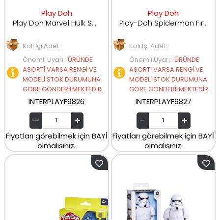
Play Doh
Play Doh
Play Doh Marvel Hulk Smash & Squish Oyun Seti F9826
Play-Doh Spiderman Fırlatma ve Dilimleme Savaşı Oyun Seti
Koli İçi Adet :
Koli İçi Adet :
Önemli Uyarı
:
ÜRÜNDE
Önemli Uyarı
:
ÜRÜNDE
ASORTİ VARSA RENGİ VE
ASORTİ VARSA RENGİ VE
MODELİ STOK DURUMUNA
MODELİ STOK DURUMUNA
GÖRE GÖNDERİLMEKTEDİR.
GÖRE GÖNDERİLMEKTEDİR.
INTERPLAYF9826
INTERPLAYF9827
Fiyatları görebilmek için BAYİ
Fiyatları görebilmek için BAYİ
olmalısınız.
olmalısınız.