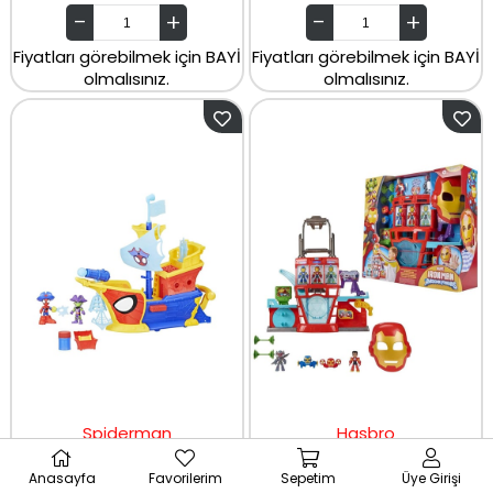
Fiyatları görebilmek için BAYİ
Fiyatları görebilmek için BAYİ
olmalısınız.
olmalısınız.
Spiderman
Hasbro
Spidey And His Amazing Friends Webs Ahoy Bubble Pirate Ship G0666
Hasbro Iron Man And Friends Oyun Seti G1259
Anasayfa
Favorilerim
Sepetim
Üye Girişi