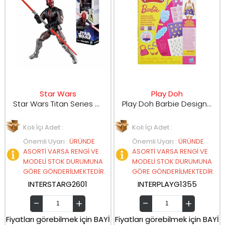
Star Wars
Play Doh
Star Wars Titan Series 30 Cm Figürleri
Play Doh Barbie Designer Aksesuar Paketi G1355
Koli İçi Adet :
Koli İçi Adet :
Önemli Uyarı
:
ÜRÜNDE
Önemli Uyarı
:
ÜRÜNDE
ASORTİ VARSA RENGİ VE
ASORTİ VARSA RENGİ VE
MODELİ STOK DURUMUNA
MODELİ STOK DURUMUNA
GÖRE GÖNDERİLMEKTEDİR.
GÖRE GÖNDERİLMEKTEDİR.
INTERSTARG2601
INTERPLAYG1355
Fiyatları görebilmek için BAYİ
Fiyatları görebilmek için BAYİ