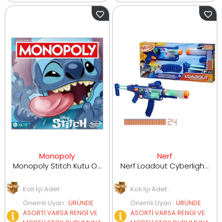
Monopoly
Nerf
Monopoly Stitch Kutu Oyunu G0388
Nerf Loadout Cyberlight Ghost G1824
Koli İçi Adet :
Koli İçi Adet :
Önemli Uyarı
:
ÜRÜNDE
Önemli Uyarı
:
ÜRÜNDE
ASORTİ VARSA RENGİ VE
ASORTİ VARSA RENGİ VE