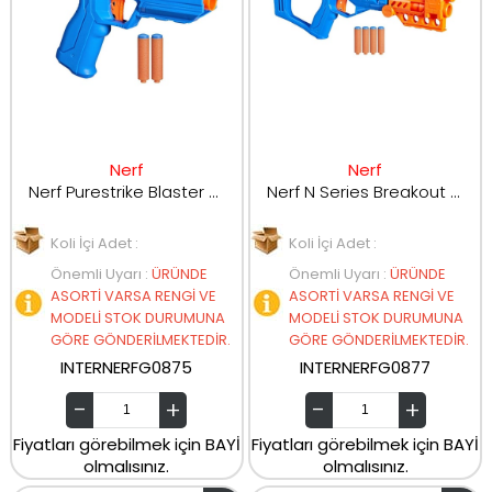
Nerf
Nerf
Nerf Purestrike Blaster G0875
Nerf N Series Breakout Blaster G0877
Koli İçi Adet :
Koli İçi Adet :
Önemli Uyarı
:
ÜRÜNDE
Önemli Uyarı
:
ÜRÜNDE
ASORTİ VARSA RENGİ VE
ASORTİ VARSA RENGİ VE
MODELİ STOK DURUMUNA
MODELİ STOK DURUMUNA
GÖRE GÖNDERİLMEKTEDİR.
GÖRE GÖNDERİLMEKTEDİR.
INTERNERFG0875
INTERNERFG0877
Fiyatları görebilmek için BAYİ
Fiyatları görebilmek için BAYİ
olmalısınız.
olmalısınız.