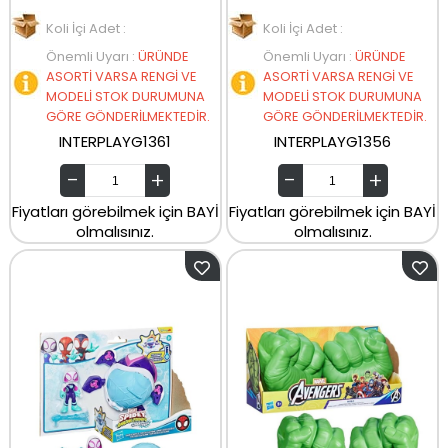
Koli İçi Adet :
Koli İçi Adet :
Önemli Uyarı
:
ÜRÜNDE
Önemli Uyarı
:
ÜRÜNDE
ASORTİ VARSA RENGİ VE
ASORTİ VARSA RENGİ VE
MODELİ STOK DURUMUNA
MODELİ STOK DURUMUNA
GÖRE GÖNDERİLMEKTEDİR.
GÖRE GÖNDERİLMEKTEDİR.
INTERPLAYG1361
INTERPLAYG1356
Fiyatları görebilmek için BAYİ
Fiyatları görebilmek için BAYİ
olmalısınız.
olmalısınız.