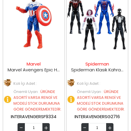
Marvel
Spiderman
Marvel Avengers Epic Hero Serisi 10 Cm Figür Captain America F9325-F9334
Spiderman Klasik Kahraman Hero Figüleri G2716
Koli İçi Adet :
Koli İçi Adet :
Önemli Uyarı
:
ÜRÜNDE
Önemli Uyarı
:
ÜRÜNDE
ASORTİ VARSA RENGİ VE
ASORTİ VARSA RENGİ VE
MODELİ STOK DURUMUNA
MODELİ STOK DURUMUNA
GÖRE GÖNDERİLMEKTEDİR.
GÖRE GÖNDERİLMEKTEDİR.
INTERAVENGERSF9334
INTERAVENGERSG2716