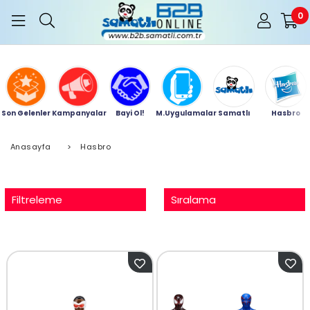
0
Son Gelenler
Kampanyalar
Bayi Ol!
M.Uygulamalar
Samatlı
Hasbro
Anasayfa
>
Hasbro
Filtreleme
Sıralama