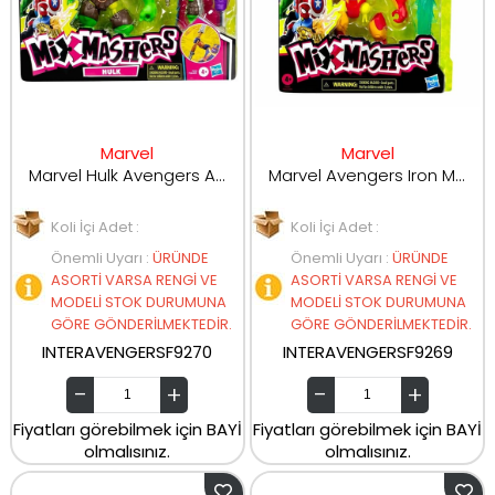
Marvel
Marvel
Marvel Hulk Avengers Aksiyon Figürü F9270
Marvel Avengers Iron Man Mix Mashers Aksiyon Figürü F9269
Koli İçi Adet :
Koli İçi Adet :
Önemli Uyarı
:
ÜRÜNDE
Önemli Uyarı
:
ÜRÜNDE
ASORTİ VARSA RENGİ VE
ASORTİ VARSA RENGİ VE
MODELİ STOK DURUMUNA
MODELİ STOK DURUMUNA
GÖRE GÖNDERİLMEKTEDİR.
GÖRE GÖNDERİLMEKTEDİR.
INTERAVENGERSF9270
INTERAVENGERSF9269
Fiyatları görebilmek için BAYİ
Fiyatları görebilmek için BAYİ
olmalısınız.
olmalısınız.