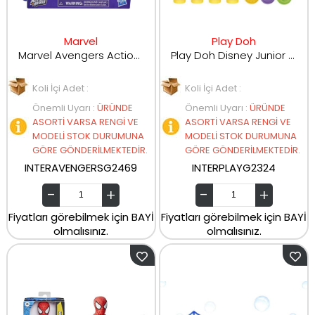
Marvel
Play Doh
Marvel Avengers Action Verse Aksiyon Figürleri
Play Doh Disney Junior Mickey Mouse Hikaye Oluşturma Oyun Hamuru Seti G2324
Koli İçi Adet :
Koli İçi Adet :
Önemli Uyarı
:
ÜRÜNDE
Önemli Uyarı
:
ÜRÜNDE
ASORTİ VARSA RENGİ VE
ASORTİ VARSA RENGİ VE
MODELİ STOK DURUMUNA
MODELİ STOK DURUMUNA
GÖRE GÖNDERİLMEKTEDİR.
GÖRE GÖNDERİLMEKTEDİR.
INTERAVENGERSG2469
INTERPLAYG2324
Fiyatları görebilmek için BAYİ
Fiyatları görebilmek için BAYİ
olmalısınız.
olmalısınız.