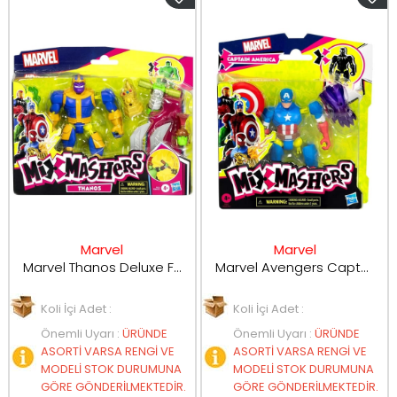
Marvel
Marvel
Marvel Thanos Deluxe Figür F9271
Marvel Avengers Captain America Aksiyon Figür F9267
Koli İçi Adet :
Koli İçi Adet :
Önemli Uyarı
:
ÜRÜNDE
Önemli Uyarı
:
ÜRÜNDE
ASORTİ VARSA RENGİ VE
ASORTİ VARSA RENGİ VE
MODELİ STOK DURUMUNA
MODELİ STOK DURUMUNA
GÖRE GÖNDERİLMEKTEDİR.
GÖRE GÖNDERİLMEKTEDİR.