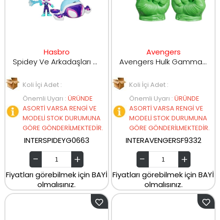
Hasbro
Avengers
Spidey Ve Arkadaşları Su Ağı Figür Oyun Seti G0663
Avengers Hulk Gamma Smash Yumruklar T9332
Koli İçi Adet :
Koli İçi Adet :
Önemli Uyarı
:
ÜRÜNDE
Önemli Uyarı
:
ÜRÜNDE
ASORTİ VARSA RENGİ VE
ASORTİ VARSA RENGİ VE
MODELİ STOK DURUMUNA
MODELİ STOK DURUMUNA
GÖRE GÖNDERİLMEKTEDİR.
GÖRE GÖNDERİLMEKTEDİR.
INTERSPIDEYG0663
INTERAVENGERSF9332
Fiyatları görebilmek için BAYİ
Fiyatları görebilmek için BAYİ
olmalısınız.
olmalısınız.