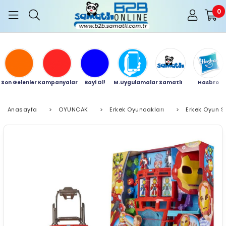
0
Son Gelenler
Kampanyalar
Bayi Ol!
M.Uygulamalar
Samatlı
Hasbro
Anasayfa
>
OYUNCAK
>
Erkek Oyuncakları
>
Erkek Oyun Se