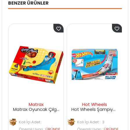
BENZER ÜRÜNLER
Matrax
Hot Wheels
Matrax Oyuncak Çılgın ATIŞ Mini Basket Oyunu
Hot Wheels Şampiyonluk Parkuru Yarış Pisti GBF81
Koli İçi Adet :
Koli İçi Adet : 3
Önemli Uyarı
:
ÜRÜNDE
Önemli Uyarı
:
ÜRÜNDE