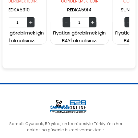
EKTEDİR.
GÖNDERİLMEKTEDİR.
GÖNDERİLMEKTEDİ
5910
REDKA5914
SUNMAN000060
ebilmek için
Fiyatları görebilmek için
Fiyatları görebilmek
lısınız.
BAYİ olmalısınız.
BAYİ olmalısınız
Samatlı Oyuncak, 50 yılı aşkın tecrübesiyle Türkiye'nin her
noktasına güvenle hizmet vermektedir.