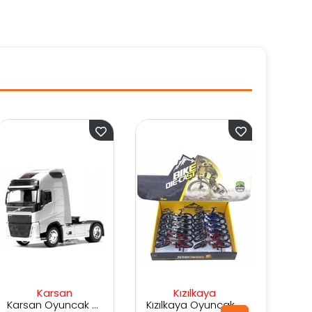
Kızılkaya
Matchbox
 FH Model Araç Tır Çekici
Kızılkaya Oyuncak Kutulu Model Bisiklet Box KZL-0818-8B/4B
MATCHBOX Koleksiyon Araçları Serisi GBJ48