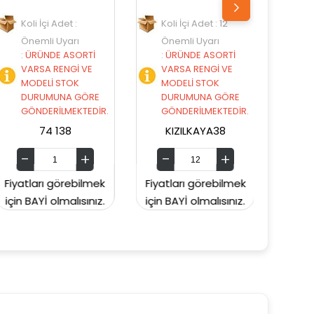
Koli İçi Adet : 12
Koli İçi Adet : 8
Önemli Uyarı
Önemli Uyarı
:
ÜRÜNDE ASORTİ
:
ÜRÜNDE ASORTİ
VARSA RENGİ VE
VARSA RENGİ VE
MODELİ STOK
MODELİ STOK
E
DURUMUNA GÖRE
DURUMUNA GÖRE
İR.
GÖNDERİLMEKTEDİR.
GÖNDERİLMEKTEDİR.
KIZILKAYA38
MATELLGBJ48
ek
Fiyatları görebilmek
Fiyatları görebilmek
ız.
için BAYİ olmalısınız.
için BAYİ olmalısınız.