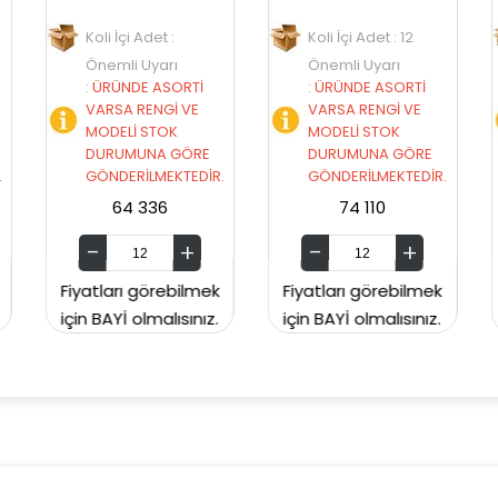
det :
Koli İçi Adet : 12
Koli İçi Adet :
yarı
Önemli Uyarı
Önemli Uyarı
 ASORTİ
:
ÜRÜNDE ASORTİ
:
ÜRÜNDE ASORTİ
NGİ VE
VARSA RENGİ VE
VARSA RENGİ VE
STOK
MODELİ STOK
MODELİ STOK
NA GÖRE
DURUMUNA GÖRE
DURUMUNA GÖR
MEKTEDİR.
GÖNDERİLMEKTEDİR.
GÖNDERİLMEKTED
36
74 110
74 138
örebilmek
Fiyatları görebilmek
Fiyatları görebilm
malısınız.
için BAYİ olmalısınız.
için BAYİ olmalısın