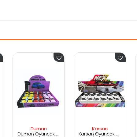
an
Karsan
Karsan
Duman Oyuncak Plastik Çekbırak Woswos
Karsan Oyuncak Welly Çek Bırak Honda Civic 43813
Karsan Oyuncak Welly 1:32 Volvo