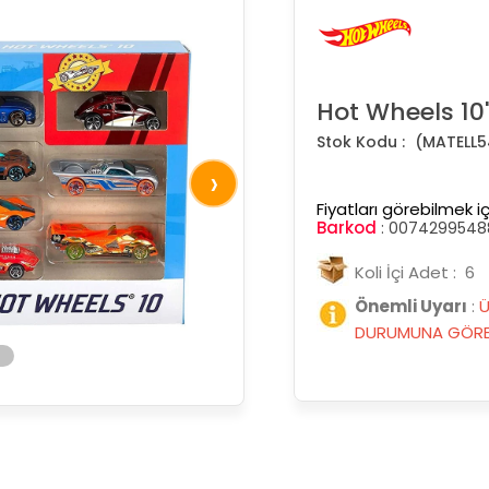
Hot Wheels 10'
(MATELL5
›
Fiyatları görebilmek iç
Barkod
:
0074299548
Koli İçi Adet : 6
Önemli Uyarı
:
Ü
DURUMUNA GÖRE 