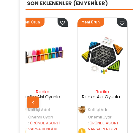
SON EKLENENLER (EN YENİLER)
Yeni Ürün
Yeni Ürün
ka
Redka
Sunman
Redka Akıl Oyunları Renk Dedektifi Oyunu
Redka Akıl Oyunları Strateji Üçgeni Oyunu
det :
Koli İçi Adet :
Koli İçi Adet :
yarı
Önemli Uyarı
Önemli Uyarı
 ASORTİ
:
ÜRÜNDE ASORTİ
:
ÜRÜNDE ASORT
ENGİ VE
VARSA RENGİ VE
VARSA RENGİ VE