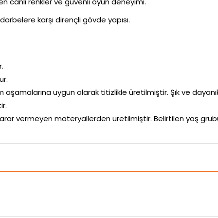
ken canlı renkler ve güvenli oyun deneyimi.
darbelere karşı dirençli gövde yapısı.
r.
ur.
im aşamalarına uygun olarak titizlikle üretilmiştir. Şık ve dayanı
r.
arar vermeyen materyallerden üretilmiştir. Belirtilen yaş g