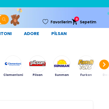
0
Favorilerim
Sepetim
NTONI
ADORE
PİLSAN
Clementoni
Pilsan
Sunman
Furkan
Ded