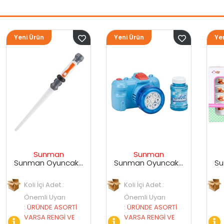
Yeni Ürün
Yeni Ürün
Sunman
Sunman
Sunman Oyuncak Sesli ve Işıklı Uzay Kılıcı
Sunman Oyuncak Kamera Temalı Balancuk Atan TAbanca
Sunman Oyuncak 29 Parça Porselen Seti
Koli İçi Adet :
Koli İçi Adet :
Önemli Uyarı
Önemli Uyarı
İ
:
ÜRÜNDE ASORTİ
:
ÜRÜNDE ASORTİ
VARSA RENGİ VE
VARSA RENGİ VE