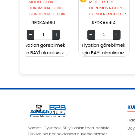
STOK
MODELİ STOK
MODELİ STOK
NA GÖRE
DURUMUNA GÖRE
DURUMUNA GÖR
LMEKTEDİR.
GÖNDERİLMEKTEDİR.
GÖNDERİLMEKTED
5910
REDKA5914
SUNMAN000060
örebilmek
Fiyatları görebilmek
Fiyatları görebil
malısınız.
için BAYİ olmalısınız.
için BAYİ olmalısın
KU
Hak
Samatlı Oyuncak, 50 yılı aşkın tecrübesiyle
Bay
Türkiye'nin her noktasına güvenle hizmet