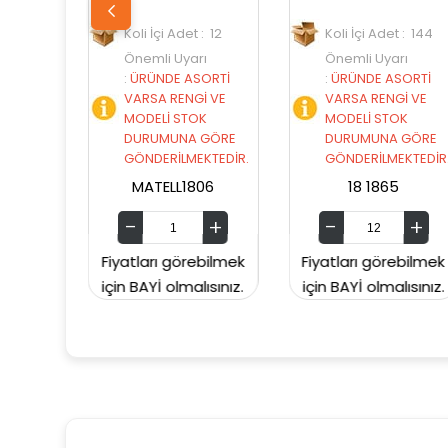
li İçi Adet : 12
Koli İçi Adet : 144
Koli İçi A
nemli Uyarı
Önemli Uyarı
Önemli U
ÜRÜNDE ASORTİ
:
ÜRÜNDE ASORTİ
:
ÜRÜNDE
ARSA RENGİ VE
VARSA RENGİ VE
VARSA RE
ODELİ STOK
MODELİ STOK
MODELİ 
URUMUNA GÖRE
DURUMUNA GÖRE
DURUMU
ÖNDERİLMEKTEDİR.
GÖNDERİLMEKTEDİR.
GÖNDERİL
MATELL1806
18 1865
64 3
tları görebilmek
Fiyatları görebilmek
Fiyatları g
BAYİ olmalısınız.
için BAYİ olmalısınız.
için BAYİ ol