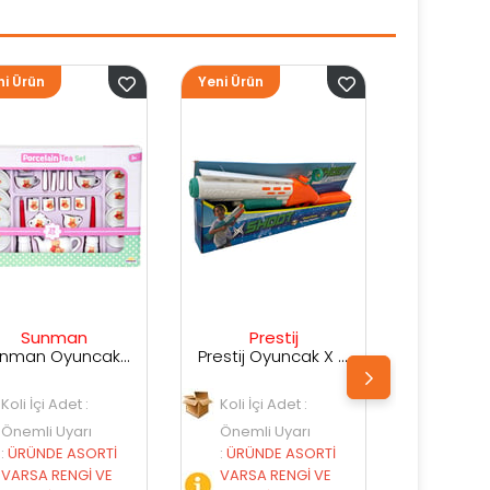
Yeni Ürün
Yeni Ürün
Ye
Prestij
Prestij
Prestij Oyuncak X Shot Kutuda Su Silahı
Prestij Oyuncak Kutulu Su Silahı
Koli İçi Adet :
Koli İçi Adet :
Önemli Uyarı
Önemli Uyarı
:
ÜRÜNDE ASORTİ
:
ÜRÜNDE ASORTİ
VARSA RENGİ VE
VARSA RENGİ VE