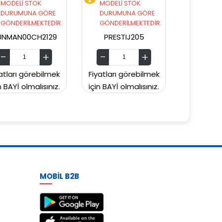
MODELİ STOK
MODELİ STOK
DURUMUNA GÖRE
DURUMUNA GÖRE
GÖNDERİLMEKTEDİR.
GÖNDERİLMEKTEDİR.
PRESTIJ205
PRESTIJ203
Fiyatları görebilmek
Fiyatları görebilmek
Fi
için BAYİ olmalısınız.
için BAYİ olmalısınız.
içi
MOBİL B2B