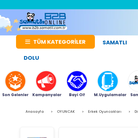
TÜM KATEGORİLER
SAMATLI
DOLU
Son Gelenler
Kampanyalar
Bayi Ol!
M.Uygulamalar
Sam
Anasayfa
>
OYUNCAK
>
Erkek Oyuncakları
>
D