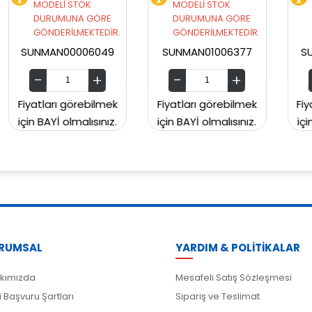
MODELİ STOK
MODELİ STOK
E
DURUMUNA GÖRE
DURUMUNA GÖRE
İR.
GÖNDERİLMEKTEDİR.
GÖNDERİLMEKTEDİR.
49
SUNMAN01006377
SUNMAN00CH2129
mek
Fiyatları görebilmek
Fiyatları görebilmek
ız.
için BAYİ olmalısınız.
için BAYİ olmalısınız.
RUMSAL
YARDIM & POLİTİKALAR
kımızda
Mesafeli Satış Sözleşmesi
i Başvuru Şartları
Sipariş ve Teslimat