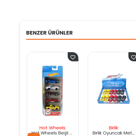
BENZER ÜRÜNLER
Hot Wheels
Birlik
Dum
Hot Wheels Beşli Araba Seti
Birlik Oyuncak Metal Çekbırak Işıklı Motorlu Tosbağa 1:36