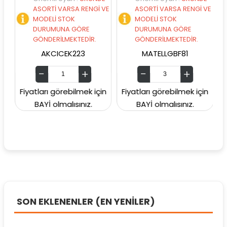
ASORTİ VARSA RENGİ VE
ASORTİ VARSA RENGİ VE
MODELİ STOK
MODELİ STOK
DURUMUNA GÖRE
DURUMUNA GÖRE
GÖNDERİLMEKTEDİR.
GÖNDERİLMEKTEDİR.
AKCICEK223
MATELLGBF81
Fiyatları görebilmek için
Fiyatları görebilmek için
Fiy
BAYİ olmalısınız.
BAYİ olmalısınız.
SON EKLENENLER (EN YENİLER)