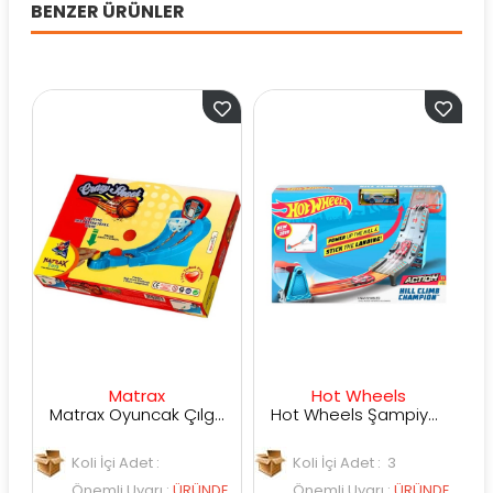
BENZER ÜRÜNLER
Matrax
Hot Wheels
Matrax Oyuncak Çılgın ATIŞ Mini Basket Oyunu
Hot Wheels Şampiyonluk Parkuru Yarış Pisti GBF81
Koli İçi Adet :
Koli İçi Adet : 3
Önemli Uyarı
:
ÜRÜNDE
Önemli Uyarı
:
ÜRÜNDE