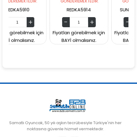
EKTEDİR.
GÖNDERİLMEKTEDİR.
GÖNDERİLMEKTEDİR
910
REDKA5914
SUNMAN0000604
bilmek için
Fiyatları görebilmek için
Fiyatları görebilmek 
ısınız.
BAYİ olmalısınız.
BAYİ olmalısınız.
Samatlı Oyuncak, 50 yılı aşkın tecrübesiyle Türkiye'nin her
noktasına güvenle hizmet vermektedir.