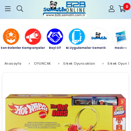
0
Son Gelenler
Kampanyalar
Bayi Ol!
M.Uygulamalar
Samatlı
Hasbro
Anasayfa
>
OYUNCAK
>
Erkek Oyuncakları
>
Erkek Oyun Se