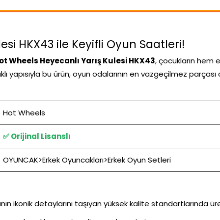
si HKX43 ile Keyifli Oyun Saatleri!
ot Wheels Heyecanlı Yarış Kulesi HKX43
, çocukların hem 
nıklı yapısıyla bu ürün, oyun odalarının en vazgeçilmez parçası 
Hot Wheels
✅ Orijinal Lisanslı
OYUNCAK>Erkek Oyuncakları>Erkek Oyun Setleri
n ikonik detaylarını taşıyan yüksek kalite standartlarında ür