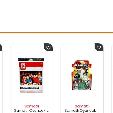
atlı
Samatlı
Samatlı
Samatlı Oyuncak One Direction Dövme
Samatlı Oyuncak Shuriken Başlangıç Seti