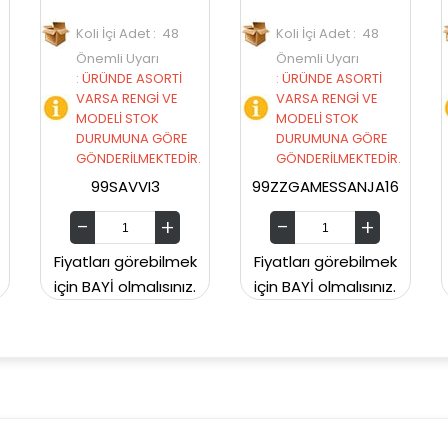
 Adet : 48
Koli İçi Adet : 48
Koli İçi Adet : 12
Uyarı
Önemli Uyarı
Önemli Uyarı
E ASORTİ
:
ÜRÜNDE ASORTİ
:
ÜRÜNDE ASORT
ENGİ VE
VARSA RENGİ VE
VARSA RENGİ V
 STOK
MODELİ STOK
MODELİ STOK
UNA GÖRE
DURUMUNA GÖRE
DURUMUNA GÖ
İLMEKTEDİR.
GÖNDERİLMEKTEDİR.
GÖNDERİLMEKTE
VVI3
99ZZGAMESSANJA16
99ZZGAMESSANJ
görebilmek
Fiyatları görebilmek
Fiyatları görebi
lmalısınız.
için BAYİ olmalısınız.
için BAYİ olmalısı