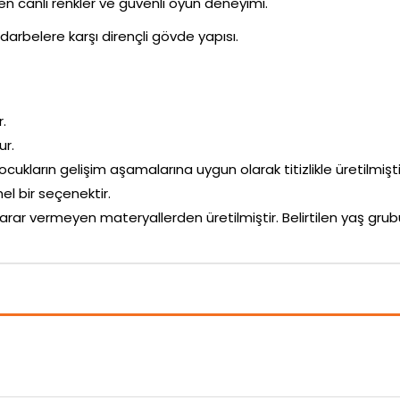
ken canlı renkler ve güvenli oyun deneyimi.
darbelere karşı dirençli gövde yapısı.
r.
ur.
çocukların gelişim aşamalarına uygun olarak titizlikle üretilmişti
 bir seçenektir.
arar vermeyen materyallerden üretilmiştir. Belirtilen yaş g