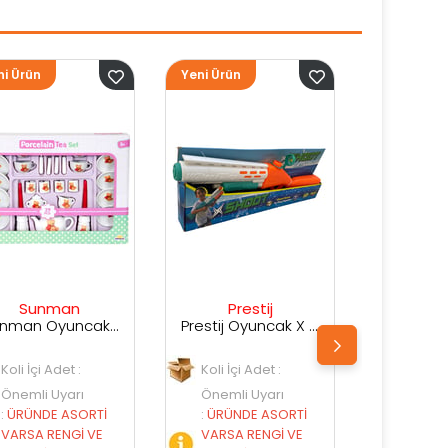
Yeni Ürün
Yeni Ürün
Ye
Prestij
Prestij
Prestij Oyuncak X Shot Kutuda Su Silahı
Prestij Oyuncak Kutulu Su Silahı
Koli İçi Adet :
Koli İçi Adet :
Önemli Uyarı
Önemli Uyarı
:
ÜRÜNDE ASORTİ
:
ÜRÜNDE ASORTİ
VARSA RENGİ VE
VARSA RENGİ VE