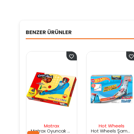
BENZER ÜRÜNLER
Matrax
Hot Wheels
Sam
Matrax Oyuncak Çılgın ATIŞ Mini Basket Oyunu
Hot Wheels Şampiyonluk Parkuru Yarış Pisti GBF81