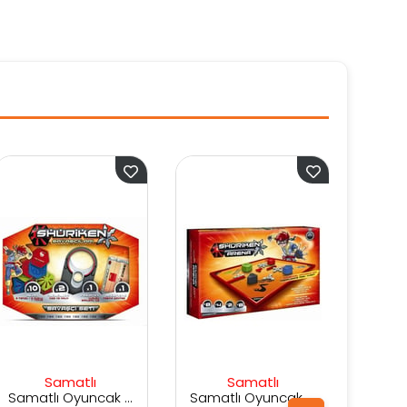
Samatlı
Samatlı
Samatlı Oyuncak Shuriken Savaşçı Seti
Samatlı Oyuncak Shuriken Arena
Samatlı Oyuncak Gomu Butik Eşyalar - Evcil Hayvan Dükkanı Kalem Kutusu Seti