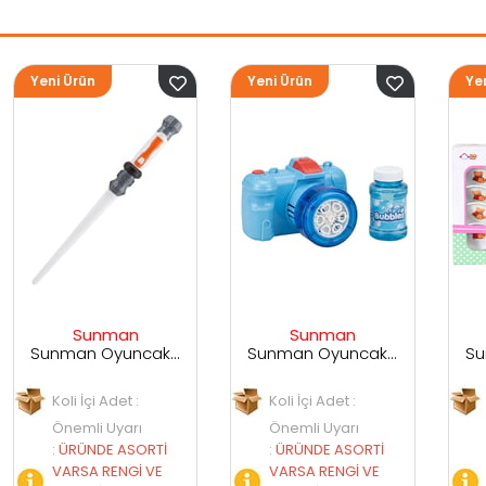
Yeni Ürün
Yeni Ürün
Sunman
Sunman
Sunman Oyuncak Sesli ve Işıklı Uzay Kılıcı
Sunman Oyuncak Kamera Temalı Balancuk Atan TAbanca
Sunman Oyuncak 29 Parça Porselen Seti
Koli İçi Adet :
Koli İçi Adet :
Önemli Uyarı
Önemli Uyarı
İ
:
ÜRÜNDE ASORTİ
:
ÜRÜNDE ASORTİ
E
VARSA RENGİ VE
VARSA RENGİ VE