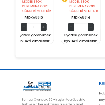
 STOK
MODELİ STOK
MODELİ STOK
NA GÖRE
DURUMUNA GÖRE
DURUMUNA GÖ
LMEKTEDİR.
GÖNDERİLMEKTEDİR.
GÖNDERİLMEKTE
A5910
REDKA5914
SUNMAN000060
görebilmek
Fiyatları görebilmek
Fiyatları görebil
lmalısınız.
için BAYİ olmalısınız.
için BAYİ olmalısı
KU
Hak
Samatlı Oyuncak, 50 yılı aşkın tecrübesiyle
Bay
Türkiye'nin her noktasına güvenle hizmet