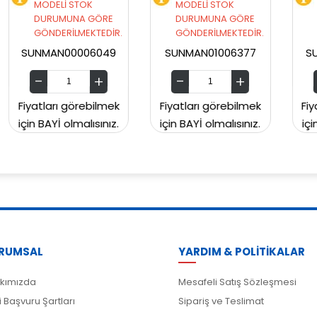
MODELİ STOK
MODELİ STOK
RE
DURUMUNA GÖRE
DURUMUNA GÖRE
DİR.
GÖNDERİLMEKTEDİR.
GÖNDERİLMEKTEDİR.
49
SUNMAN01006377
SUNMAN00CH2129
mek
Fiyatları görebilmek
Fiyatları görebilmek
nız.
için BAYİ olmalısınız.
için BAYİ olmalısınız.
RUMSAL
YARDIM & POLİTİKALAR
kımızda
Mesafeli Satış Sözleşmesi
i Başvuru Şartları
Sipariş ve Teslimat