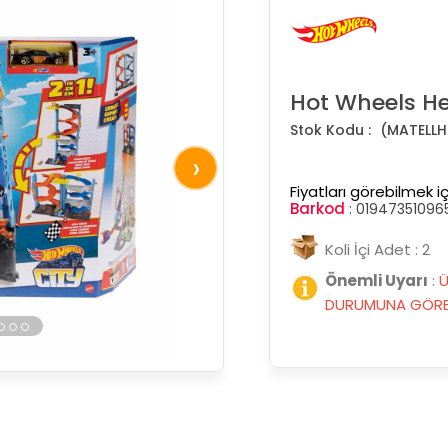
Hot Wheels He
(MATELLH
›
Fiyatları görebilmek iç
Barkod
:
01947351096
Koli İçi Adet : 2
Önemli Uyarı
:
Ü
DURUMUNA GÖRE 