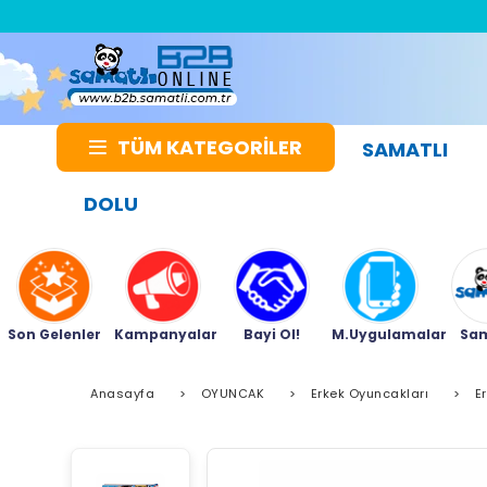
TÜM KATEGORİLER
SAMATLI
DOLU
Son Gelenler
Kampanyalar
Bayi Ol!
M.Uygulamalar
Sam
Anasayfa
>
OYUNCAK
>
Erkek Oyuncakları
>
E