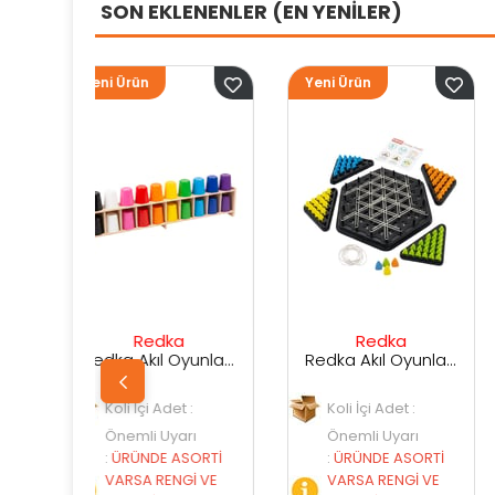
SON EKLENENLER (EN YENİLER)
Yeni Ürün
Yeni Ürün
dka
Redka
Sunman
Redka Akıl Oyunları Renk Dedektifi Oyunu
Redka Akıl Oyunları Strateji Üçgeni Oyunu
Adet :
Koli İçi Adet :
Koli İçi Adet :
Uyarı
Önemli Uyarı
Önemli Uyarı
 ASORTİ
:
ÜRÜNDE ASORTİ
:
ÜRÜNDE ASORT
ENGİ VE
VARSA RENGİ VE
VARSA RENGİ V