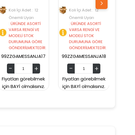
Koli İçi Adet : 12
Koli İçi Adet : 6
Önemli Uyarı
Önemli Uyarı
İ
:
ÜRÜNDE ASORTİ
:
ÜRÜNDE ASORTİ
E
VARSA RENGİ VE
VARSA RENGİ VE
MODELİ STOK
MODELİ STOK
RE
DURUMUNA GÖRE
DURUMUNA GÖRE
DİR.
GÖNDERİLMEKTEDİR.
GÖNDERİLMEKTEDİR.
A17
99ZZGAMESSANJA18
99ZZMOOSEGOMU18175
lmek
Fiyatları görebilmek
Fiyatları görebilmek
nız.
için BAYİ olmalısınız.
için BAYİ olmalısınız.