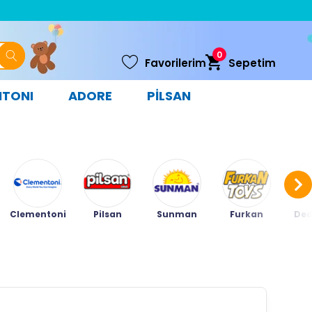
0
Favorilerim
Sepetim
NTONI
ADORE
PİLSAN
Clementoni
Pilsan
Sunman
Furkan
Ded