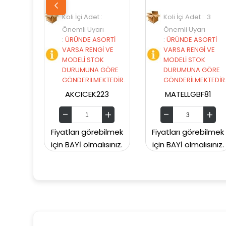
Koli İçi Adet :
Koli İçi Adet : 3
Koli İçi
Önemli Uyarı
Önemli Uyarı
Önemli 
:
ÜRÜNDE ASORTİ
:
ÜRÜNDE ASORTİ
:
ÜRÜND
VARSA RENGİ VE
VARSA RENGİ VE
VARSA R
MODELİ STOK
MODELİ STOK
MODELİ
DURUMUNA GÖRE
DURUMUNA GÖRE
DURUM
GÖNDERİLMEKTEDİR.
GÖNDERİLMEKTEDİR.
GÖNDER
AKCICEK223
MATELLGBF81
99SA
atları görebilmek
Fiyatları görebilmek
Fiyatları 
 BAYİ olmalısınız.
için BAYİ olmalısınız.
için BAYİ o