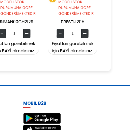
MODELİ STOK
MODELİ STOK
DURUMUNA GÖRE
DURUMUNA GÖRE
GÖNDERİLMEKTEDİR.
GÖNDERİLMEKTEDİR.
PRESTIJ205
PRESTIJ203
Fiyatları görebilmek
Fiyatları görebilmek
Fi
için BAYİ olmalısınız.
için BAYİ olmalısınız.
iç
MOBİL B2B