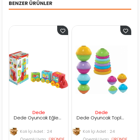
BENZER ÜRÜNLER
Dede
Dede
Dede Oyuncak Eğlenceli Aktivite Treni
Dede Oyuncak Toplu Mi̇ni̇ Kule
Koli İçi Adet : 24
Koli İçi Adet : 24
Kol
Önemli Uyarı
:
ÜRÜNDE
Önemli Uyarı
:
ÜRÜNDE
Ön