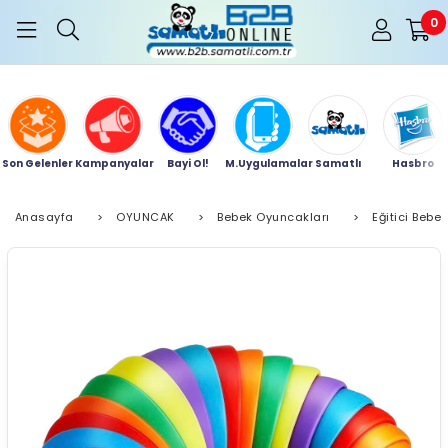
0
Son Gelenler
Kampanyalar
Bayi Ol!
M.Uygulamalar
Samatlı
Hasbro
Anasayfa
>
OYUNCAK
>
Bebek Oyuncakları
>
Eğitici Bebe