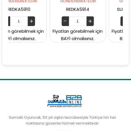
MEKTEDİR.
GÖNDERİLMEKTEDİR.
GÖNDERİLMEKTED
A5910
REDKA5914
SUNMAN000060
rebilmek için
Fiyatları görebilmek için
Fiyatları görebilme
lısınız.
BAYİ olmalısınız.
BAYİ olmalısını
Samatlı Oyuncak, 50 yılı aşkın tecrübesiyle Türkiye'nin her
noktasına güvenle hizmet vermektedir.