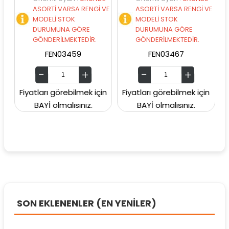
ASORTİ VARSA RENGİ VE
ASORTİ VARSA RENGİ VE
AS
MODELİ STOK
MODELİ STOK
MO
DURUMUNA GÖRE
DURUMUNA GÖRE
DU
GÖNDERİLMEKTEDİR.
GÖNDERİLMEKTEDİR.
GÖ
FEN03459
FEN03467
Fiyatları görebilmek için
Fiyatları görebilmek için
Fiyatl
BAYİ olmalısınız.
BAYİ olmalısınız.
BA
SON EKLENENLER (EN YENİLER)