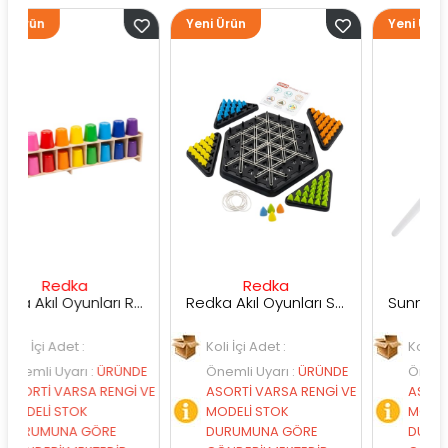
Yeni Ürün
Yeni Ürün
dka
Redka
Sunman
Redka Akıl Oyunları Renk Dedektifi Oyunu
Redka Akıl Oyunları Strateji Üçgeni Oyunu
et :
Koli İçi Adet :
Koli İçi Adet :
arı
:
ÜRÜNDE
Önemli Uyarı
:
ÜRÜNDE
Önemli Uyarı
:
Ü
ARSA RENGİ VE
ASORTİ VARSA RENGİ VE
ASORTİ VARSA RE
TOK
MODELİ STOK
MODELİ STOK
A GÖRE
DURUMUNA GÖRE
DURUMUNA GÖR