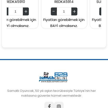
A5910
REDKA5914
SUNMAN00006
rebilmek için
Fiyatları görebilmek için
Fiyatları görebilm
alısınız.
BAYİ olmalısınız.
BAYİ olmalısın
Samatlı Oyuncak, 50 yılı aşkın tecrübesiyle Türkiye'nin her
noktasına güvenle hizmet vermektedir.