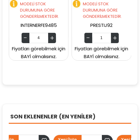
MODELİ STOK
MODELİ STOK
M
DURUMUNA GÖRE
DURUMUNA GÖRE
D
GÖNDERİLMEKTEDİR.
GÖNDERİLMEKTEDİR.
G
INTERNERFE9485
PRESTIJ92
Fiyatları görebilmek için
Fiyatları görebilmek için
Fiyat
BAYİ olmalısınız.
BAYİ olmalısınız.
SON EKLENENLER (EN YENİLER)
Yeni Ürün
Yeni Ürün