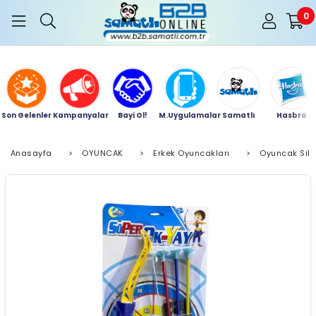
0
Son Gelenler
Kampanyalar
Bayi Ol!
M.Uygulamalar
Samatlı
Hasbro
Anasayfa
>
OYUNCAK
>
Erkek Oyuncakları
>
Oyuncak Sil