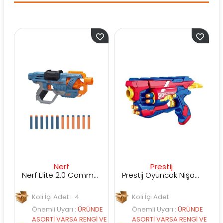
Nerf
Prestij
Nerf Elite 2.0 Commander RD-6 E9485
Prestij Oyuncak Nişancı 3
Koli İçi Adet : 4
Koli İçi Adet :
K
Önemli Uyarı
:
ÜRÜNDE
Önemli Uyarı
:
ÜRÜNDE
Ö
ASORTİ VARSA RENGİ VE
ASORTİ VARSA RENGİ VE
A