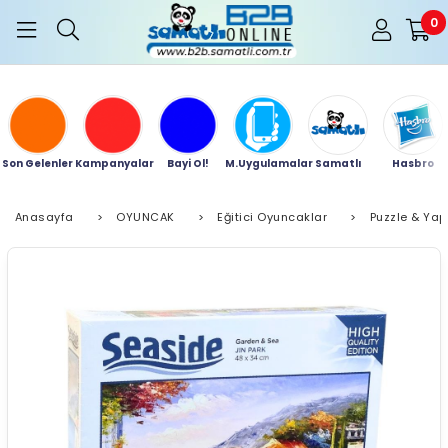
0
Son Gelenler
Kampanyalar
Bayi Ol!
M.Uygulamalar
Samatlı
Hasbro
Anasayfa
>
OYUNCAK
>
Eğitici Oyuncaklar
>
Puzzle & Yap