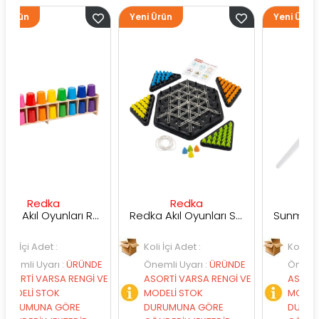
Yeni Ürün
Yeni Ürün
ka
Redka
Sunman
Redka Akıl Oyunları Renk Dedektifi Oyunu
Redka Akıl Oyunları Strateji Üçgeni Oyunu
t :
Koli İçi Adet :
Koli İçi Adet :
rı
:
ÜRÜNDE
Önemli Uyarı
:
ÜRÜNDE
Önemli Uyarı
:
ÜR
RSA RENGİ VE
ASORTİ VARSA RENGİ VE
ASORTİ VARSA REN
OK
MODELİ STOK
MODELİ STOK
 GÖRE
DURUMUNA GÖRE
DURUMUNA GÖRE