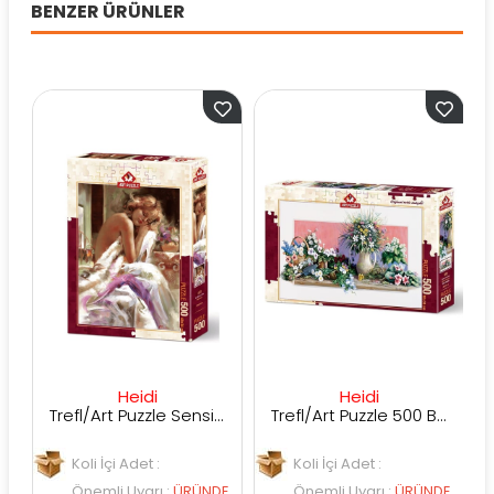
BENZER ÜRÜNLER
Heidi
Heidi
Trefl/Art Puzzle Sensizken 500 Parça
Trefl/Art Puzzle 500 Bahar Çiçekleri 4208
Koli İçi Adet :
Koli İçi Adet :
K
Önemli Uyarı
:
ÜRÜNDE
Önemli Uyarı
:
ÜRÜNDE
Ö