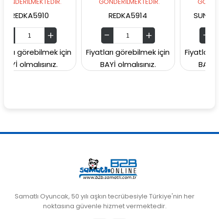
EKTEDİR.
GÖNDERİLMEKTEDİR.
GÖNDERİLMEKTEDİ
5910
REDKA5914
SUNMAN000060
bilmek için
Fiyatları görebilmek için
Fiyatları görebilmek
ısınız.
BAYİ olmalısınız.
BAYİ olmalısınız
Samatlı Oyuncak, 50 yılı aşkın tecrübesiyle Türkiye'nin her
noktasına güvenle hizmet vermektedir.