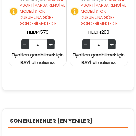
ASORTİ VARSA RENGİ VE
ASORTİ VARSA RENGİ VE
A
MODELİ STOK
MODELİ STOK
M
DURUMUNA GÖRE
DURUMUNA GÖRE
D
GÖNDERİLMEKTEDİR.
GÖNDERİLMEKTEDİR.
G
HEIDI4579
HEIDI4208
Fiyatları görebilmek için
Fiyatları görebilmek için
Fiyat
BAYİ olmalısınız.
BAYİ olmalısınız.
SON EKLENENLER (EN YENİLER)