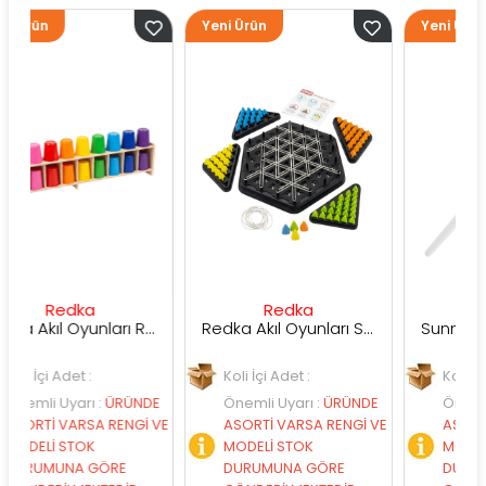
Yeni Ürün
Yeni Ürün
ka
Redka
Sunman
Redka Akıl Oyunları Renk Dedektifi Oyunu
Redka Akıl Oyunları Strateji Üçgeni Oyunu
t :
Koli İçi Adet :
Koli İçi Adet :
arı
:
ÜRÜNDE
Önemli Uyarı
:
ÜRÜNDE
Önemli Uyarı
:
ÜR
RSA RENGİ VE
ASORTİ VARSA RENGİ VE
ASORTİ VARSA RE
OK
MODELİ STOK
MODELİ STOK
A GÖRE
DURUMUNA GÖRE
DURUMUNA GÖRE