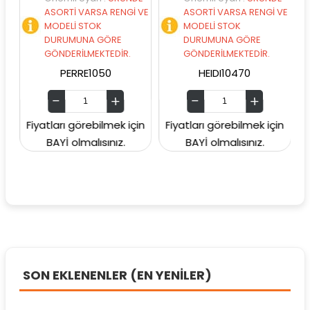
ASORTİ VARSA RENGİ VE
ASORTİ VARSA RENGİ VE
ASO
MODELİ STOK
MODELİ STOK
MO
DURUMUNA GÖRE
DURUMUNA GÖRE
DU
GÖNDERİLMEKTEDİR.
GÖNDERİLMEKTEDİR.
GÖN
PERRE1050
HEIDI10470
Fiyatları görebilmek için
Fiyatları görebilmek için
Fiyatla
BAYİ olmalısınız.
BAYİ olmalısınız.
BA
SON EKLENENLER (EN YENİLER)