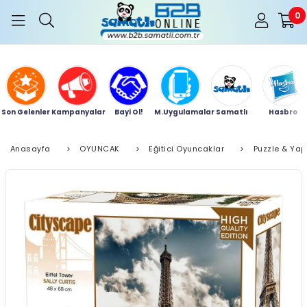
0
Son Gelenler
Kampanyalar
Bayi Ol!
M.Uygulamalar
Samatlı
Hasbro
Anasayfa
>
OYUNCAK
>
Eğitici Oyuncaklar
>
Puzzle & Yap