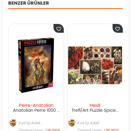
BENZER ÜRÜNLER
Perre-Anatolian
Heidi
Anatolian Perre 1000 Parça Esin Kaynağı
Trefl/Art Puzzle Spices, Collage 1000 Parça
Koli İçi Adet :
Koli İçi Adet :
Koli
Önemli Uyarı
:
ÜRÜNDE
Önemli Uyarı
:
ÜRÜNDE
Öne