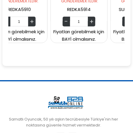
EKTEDİR.
GÖNDERİLMEKTEDİR.
GÖNDERİLMEKTEDİ
5910
REDKA5914
SUNMAN000060
ebilmek için
Fiyatları görebilmek için
Fiyatları görebilmek
lısınız.
BAYİ olmalısınız.
BAYİ olmalısınız
Samatlı Oyuncak, 50 yılı aşkın tecrübesiyle Türkiye'nin her
noktasına güvenle hizmet vermektedir.