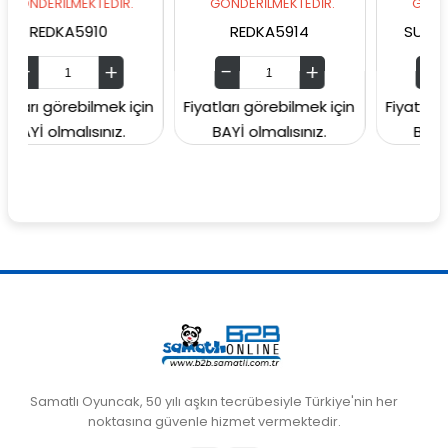
MEKTEDİR.
GÖNDERİLMEKTEDİR.
GÖNDERİLMEKTED
A5910
REDKA5914
SUNMAN000060
rebilmek için
Fiyatları görebilmek için
Fiyatları görebilme
lısınız.
BAYİ olmalısınız.
BAYİ olmalısını
Samatlı Oyuncak, 50 yılı aşkın tecrübesiyle Türkiye'nin her
noktasına güvenle hizmet vermektedir.