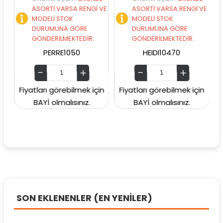
ASORTİ VARSA RENGİ VE
ASORTİ VARSA RENGİ VE
MODELİ STOK
MODELİ STOK
DURUMUNA GÖRE
DURUMUNA GÖRE
GÖNDERİLMEKTEDİR.
GÖNDERİLMEKTEDİR.
PERRE1050
HEIDI10470
Fiyatları görebilmek için
Fiyatları görebilmek için
Fiya
BAYİ olmalısınız.
BAYİ olmalısınız.
SON EKLENENLER (EN YENİLER)