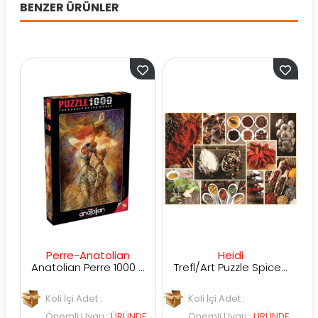
BENZER ÜRÜNLER
Perre-Anatolian
Heidi
Anatolian Perre 1000 Parça Esin Kaynağı
Trefl/Art Puzzle Spices, Collage 1000 Parça
Koli İçi Adet :
Koli İçi Adet :
K
Önemli Uyarı
:
ÜRÜNDE
Önemli Uyarı
:
ÜRÜNDE