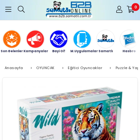
0
Son Gelenler
Kampanyalar
Bayi Ol!
M.Uygulamalar
Samatlı
Hasbro
Anasayfa
>
OYUNCAK
>
Eğitici Oyuncaklar
>
Puzzle & Yap