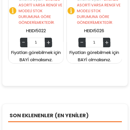
ASORTİ VARSA RENGİ VE
ASORTİ VARSA RENGİ VE
A
MODELİ STOK
MODELİ STOK
M
DURUMUNA GÖRE
DURUMUNA GÖRE
D
GÖNDERİLMEKTEDİR.
GÖNDERİLMEKTEDİR.
G
HEIDI5022
HEIDI5026
Fiyatları görebilmek için
Fiyatları görebilmek için
Fiyat
BAYİ olmalısınız.
BAYİ olmalısınız.
SON EKLENENLER (EN YENİLER)