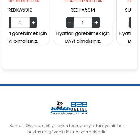
MEKTEDİR.
GÖNDERİLMEKTEDİR.
GÖNDERİLMEKTEDİ
5910
REDKA5914
SUNMAN000060
ebilmek için
Fiyatları görebilmek için
Fiyatları görebilmek
lısınız.
BAYİ olmalısınız.
BAYİ olmalısınız
Samatlı Oyuncak, 50 yılı aşkın tecrübesiyle Türkiye'nin her
noktasına güvenle hizmet vermektedir.