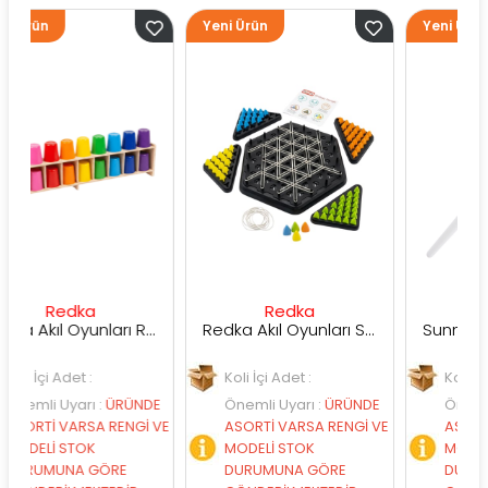
Yeni Ürün
Yeni Ürün
ka
Redka
Sunman
Redka Akıl Oyunları Renk Dedektifi Oyunu
Redka Akıl Oyunları Strateji Üçgeni Oyunu
et :
Koli İçi Adet :
Koli İçi Adet :
arı
:
ÜRÜNDE
Önemli Uyarı
:
ÜRÜNDE
Önemli Uyarı
:
ÜR
RSA RENGİ VE
ASORTİ VARSA RENGİ VE
ASORTİ VARSA RE
TOK
MODELİ STOK
MODELİ STOK
A GÖRE
DURUMUNA GÖRE
DURUMUNA GÖR