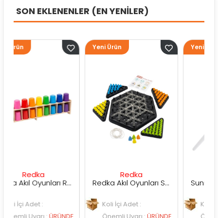
SON EKLENENLER (EN YENİLER)
Yeni Ürün
Yeni Ürün
dka
Redka
Sunman
Redka Akıl Oyunları Renk Dedektifi Oyunu
Redka Akıl Oyunları Strateji Üçgeni Oyunu
det :
Koli İçi Adet :
Koli İçi Adet :
yarı
:
ÜRÜNDE
Önemli Uyarı
:
ÜRÜNDE
Önemli Uyarı
:
Ü