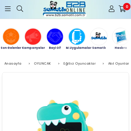
0
Son Gelenler
Kampanyalar
Bayi Ol!
M.Uygulamalar
Samatlı
Hasbro
Anasayfa
>
OYUNCAK
>
Eğitici Oyuncaklar
>
Akıl Oyunları