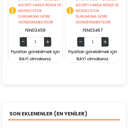
ASORTİ VARSA RENGİ VE
ASORTİ VARSA RENGİ VE
MODELİ STOK
MODELİ STOK
DURUMUNA GÖRE
DURUMUNA GÖRE
GÖNDERİLMEKTEDİR.
GÖNDERİLMEKTEDİR.
FEN03459
FEN03467
Fiyatları görebilmek için
Fiyatları görebilmek için
Fiya
BAYİ olmalısınız.
BAYİ olmalısınız.
SON EKLENENLER (EN YENİLER)