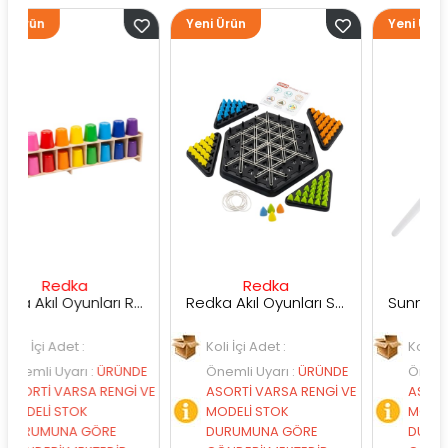
Yeni Ürün
Yeni Ürün
dka
Redka
Sunman
Redka Akıl Oyunları Renk Dedektifi Oyunu
Redka Akıl Oyunları Strateji Üçgeni Oyunu
det :
Koli İçi Adet :
Koli İçi Adet :
yarı
:
ÜRÜNDE
Önemli Uyarı
:
ÜRÜNDE
Önemli Uyarı
:
Ü
VARSA RENGİ VE
ASORTİ VARSA RENGİ VE
ASORTİ VARSA R
STOK
MODELİ STOK
MODELİ STOK
NA GÖRE
DURUMUNA GÖRE
DURUMUNA GÖ