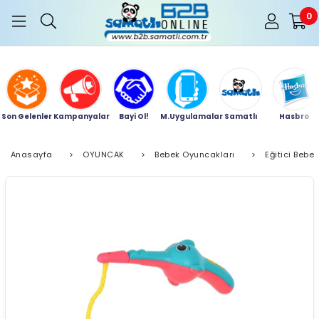
0
Son Gelenler
Kampanyalar
Bayi Ol!
M.Uygulamalar
Samatlı
Hasbro
Anasayfa
>
OYUNCAK
>
Bebek Oyuncakları
>
Eğitici Bebe