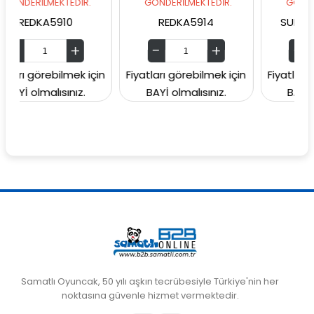
LMEKTEDİR.
GÖNDERİLMEKTEDİR.
GÖNDERİLMEKTED
A5910
REDKA5914
SUNMAN00006
rebilmek için
Fiyatları görebilmek için
Fiyatları görebilm
alısınız.
BAYİ olmalısınız.
BAYİ olmalısın
Samatlı Oyuncak, 50 yılı aşkın tecrübesiyle Türkiye'nin her
noktasına güvenle hizmet vermektedir.