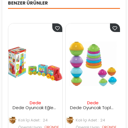
BENZER ÜRÜNLER
Dede
Dede
Dede Oyuncak Eğlenceli Aktivite Treni
Dede Oyuncak Toplu Mi̇ni̇ Kule
Koli İçi Adet : 24
Koli İçi Adet : 24
K
Önemli Uyarı
:
ÜRÜNDE
Önemli Uyarı
:
ÜRÜNDE