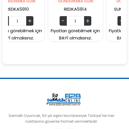
MEKTEDİR.
GÖNDERİLMEKTEDİR.
GÖNDERİLMEKTEDİ
5910
REDKA5914
SUNMAN000060
ebilmek için
Fiyatları görebilmek için
Fiyatları görebilmek
lısınız.
BAYİ olmalısınız.
BAYİ olmalısınız
Samatlı Oyuncak, 50 yılı aşkın tecrübesiyle Türkiye'nin her
noktasına güvenle hizmet vermektedir.