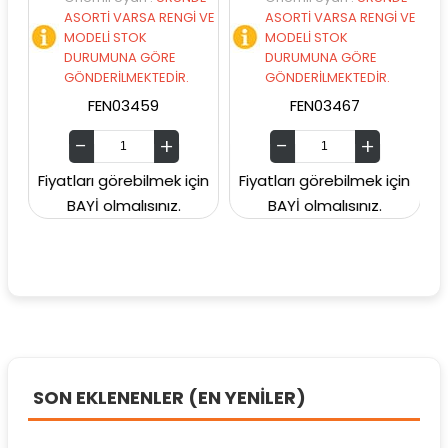
ASORTİ VARSA RENGİ VE
ASORTİ VARSA RENGİ VE
ASO
MODELİ STOK
MODELİ STOK
MO
DURUMUNA GÖRE
DURUMUNA GÖRE
DU
GÖNDERİLMEKTEDİR.
GÖNDERİLMEKTEDİR.
GÖN
FEN03459
FEN03467
Fiyatları görebilmek için
Fiyatları görebilmek için
Fiyatla
BAYİ olmalısınız.
BAYİ olmalısınız.
BA
SON EKLENENLER (EN YENİLER)