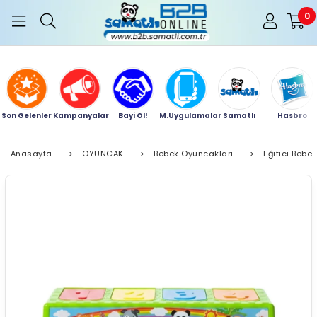
0
Son Gelenler
Kampanyalar
Bayi Ol!
M.Uygulamalar
Samatlı
Hasbro
Anasayfa
>
OYUNCAK
>
Bebek Oyuncakları
>
Eğitici Bebe