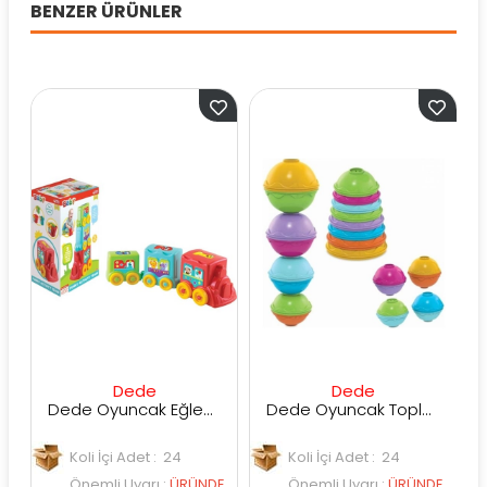
BENZER ÜRÜNLER
Dede
Dede
Dede Oyuncak Eğlenceli Aktivite Treni
Dede Oyuncak Toplu Mi̇ni̇ Kule
Koli İçi Adet : 24
Koli İçi Adet : 24
Kol
Önemli Uyarı
:
ÜRÜNDE
Önemli Uyarı
:
ÜRÜNDE
Öne