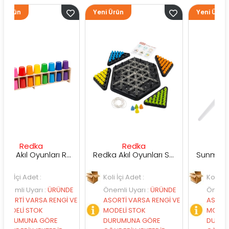
Yeni Ürün
Yeni Ürün
ka
Redka
Sunman
Redka Akıl Oyunları Renk Dedektifi Oyunu
Redka Akıl Oyunları Strateji Üçgeni Oyunu
et :
Koli İçi Adet :
Koli İçi Adet :
arı
:
ÜRÜNDE
Önemli Uyarı
:
ÜRÜNDE
Önemli Uyarı
:
ÜR
RSA RENGİ VE
ASORTİ VARSA RENGİ VE
ASORTİ VARSA RE
TOK
MODELİ STOK
MODELİ STOK
A GÖRE
DURUMUNA GÖRE
DURUMUNA GÖR