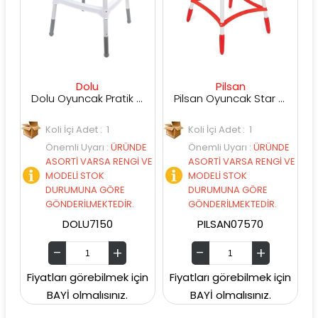
Dolu
Pilsan
Dolu Oyuncak Pratik Mama Sandalyesi
Pilsan Oyuncak Star Mama Sandalyesi (Kırmızı-Mavi-Pembe)
Koli İçi Adet : 1
Koli İçi Adet : 1
Önemli Uyarı
:
ÜRÜNDE
Önemli Uyarı
:
ÜRÜNDE
ASORTİ VARSA RENGİ VE
ASORTİ VARSA RENGİ VE
MODELİ STOK
MODELİ STOK
DURUMUNA GÖRE
DURUMUNA GÖRE
GÖNDERİLMEKTEDİR.
GÖNDERİLMEKTEDİR.
DOLU7150
PILSAN07570
Fiyatları görebilmek için
Fiyatları görebilmek için
BAYİ olmalısınız.
BAYİ olmalısınız.