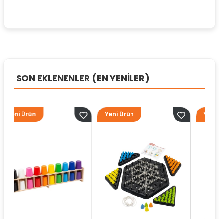
SON EKLENENLER (EN YENİLER)
n
Yeni Ürün
Yeni Ürün