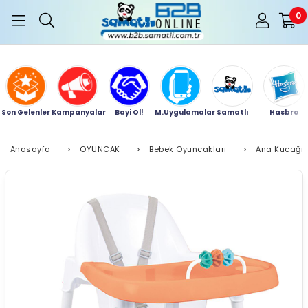
0
Son Gelenler
Kampanyalar
Bayi Ol!
M.Uygulamalar
Samatlı
Hasbro
Anasayfa
>
OYUNCAK
>
Bebek Oyuncakları
>
Ana Kucağı