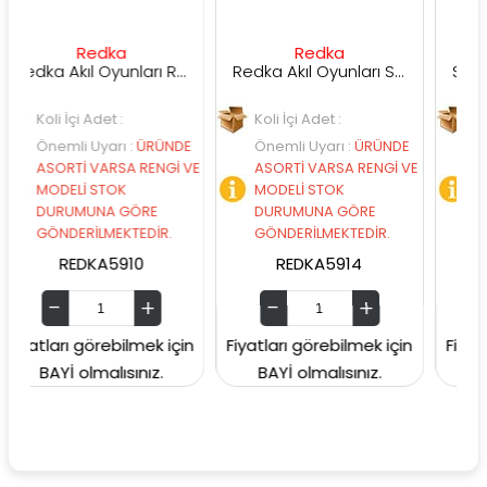
Redka
Redka
Sunma
Redka Akıl Oyunları Renk Dedektifi Oyunu
Redka Akıl Oyunları Strateji Üçgeni Oyunu
i Adet :
Koli İçi Adet :
Koli İçi Adet :
i Uyarı
:
ÜRÜNDE
Önemli Uyarı
:
ÜRÜNDE
Önemli Uyarı
İ VARSA RENGİ VE
ASORTİ VARSA RENGİ VE
ASORTİ VARS
İ STOK
MODELİ STOK
MODELİ STOK
MUNA GÖRE
DURUMUNA GÖRE
DURUMUNA 
RİLMEKTEDİR.
GÖNDERİLMEKTEDİR.
GÖNDERİLMEK
DKA5910
REDKA5914
SUNMAN000
 görebilmek için
Fiyatları görebilmek için
Fiyatları görebi
olmalısınız.
BAYİ olmalısınız.
BAYİ olmalıs