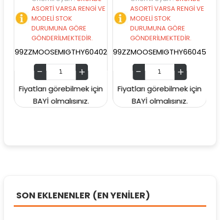
ASORTİ VARSA RENGİ VE
ASORTİ VARSA RENGİ VE
MODELİ STOK
MODELİ STOK
DURUMUNA GÖRE
DURUMUNA GÖRE
GÖNDERİLMEKTEDİR.
GÖNDERİLMEKTEDİR.
99ZZMOOSEMIGTHY60402
99ZZMOOSEMIGTHY66045
99ZZ
Fiyatları görebilmek için
Fiyatları görebilmek için
Fiya
BAYİ olmalısınız.
BAYİ olmalısınız.
SON EKLENENLER (EN YENİLER)