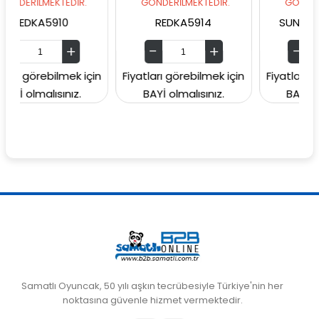
MEKTEDİR.
GÖNDERİLMEKTEDİR.
GÖNDERİLMEKTEDİ
5910
REDKA5914
SUNMAN000060
ebilmek için
Fiyatları görebilmek için
Fiyatları görebilmek
lısınız.
BAYİ olmalısınız.
BAYİ olmalısınız
Samatlı Oyuncak, 50 yılı aşkın tecrübesiyle Türkiye'nin her
noktasına güvenle hizmet vermektedir.