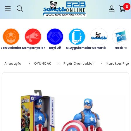
0
Son Gelenler
Kampanyalar
Bayi Ol!
M.Uygulamalar
Samatlı
Hasbro
Anasayfa
>
OYUNCAK
>
Figür Oyuncaklar
>
Karakter Figür