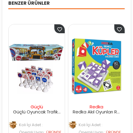
BENZER ÜRÜNLER
Güçlü
Redka
Güçlü Oyuncak Trafik İşaretleri
Redka Akıl Oyunları Renkli Küpler
Koli İçi Adet :
Koli İçi Adet :
Koli 
Önemli Uyarı
:
ÜRÜNDE
Önemli Uyarı
:
ÜRÜNDE
Önem