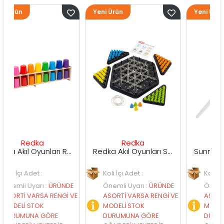
Yeni Ürün
Yeni Ürün
ka
Redka
Sunman
Redka Akıl Oyunları Renk Dedektifi Oyunu
Redka Akıl Oyunları Strateji Üçgeni Oyunu
t :
Koli İçi Adet :
Koli İçi Adet :
rı
:
ÜRÜNDE
Önemli Uyarı
:
ÜRÜNDE
Önemli Uyarı
:
ÜR
RSA RENGİ VE
ASORTİ VARSA RENGİ VE
ASORTİ VARSA REN
OK
MODELİ STOK
MODELİ STOK
 GÖRE
DURUMUNA GÖRE
DURUMUNA GÖRE