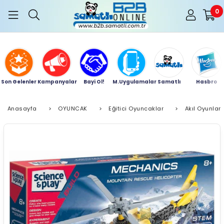
0
Son Gelenler
Kampanyalar
Bayi Ol!
M.Uygulamalar
Samatlı
Hasbro
Anasayfa
>
OYUNCAK
>
Eğitici Oyuncaklar
>
Akıl Oyunları