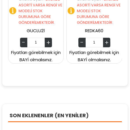
ASORTİ VARSA RENGİ VE
ASORTİ VARSA RENGİ VE
ASOR
MODELİ STOK
MODELİ STOK
MOD
DURUMUNA GÖRE
DURUMUNA GÖRE
DUR
GÖNDERİLMEKTEDİR.
GÖNDERİLMEKTEDİR.
GÖND
GUCLU21
REDKA60
iyatları görebilmek için
Fiyatları görebilmek için
Fiyatlar
BAYİ olmalısınız.
BAYİ olmalısınız.
BAYİ
SON EKLENENLER (EN YENİLER)