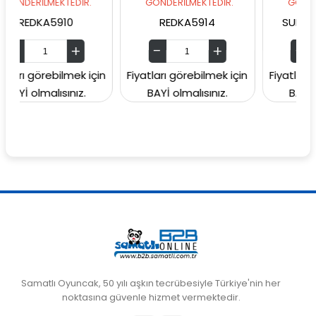
EKTEDİR.
GÖNDERİLMEKTEDİR.
GÖNDERİLMEKTEDİ
5910
REDKA5914
SUNMAN000060
bilmek için
Fiyatları görebilmek için
Fiyatları görebilmek
ısınız.
BAYİ olmalısınız.
BAYİ olmalısınız
Samatlı Oyuncak, 50 yılı aşkın tecrübesiyle Türkiye'nin her
noktasına güvenle hizmet vermektedir.