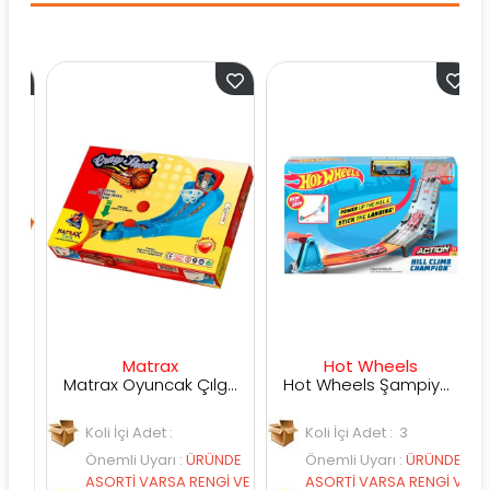
Matrax
Hot Wheels
rld Champions Futbol Oyunu
Matrax Oyuncak Çılgın ATIŞ Mini Basket Oyunu
Hot Wheels Şampiyonluk Parkuru Yarış Pisti GBF81
Koli İçi Adet :
Koli İçi Adet : 3
DE
Önemli Uyarı
:
ÜRÜNDE
Önemli Uyarı
:
ÜRÜNDE
 VE
ASORTİ VARSA RENGİ VE
ASORTİ VARSA RENGİ VE