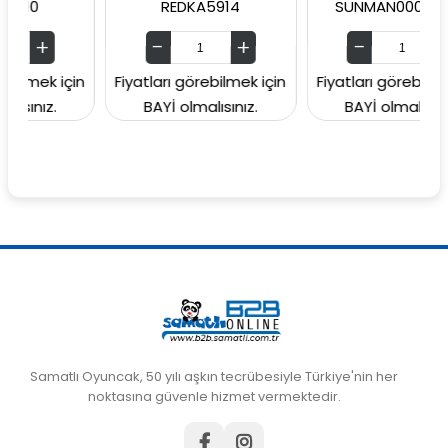
REDKA5914
SUNMAN00006049
ek için
Fiyatları görebilmek için
Fiyatları görebilmek için
ız.
BAYİ olmalısınız.
BAYİ olmalısınız.
Samatlı Oyuncak, 50 yılı aşkın tecrübesiyle Türkiye'nin her
noktasına güvenle hizmet vermektedir.