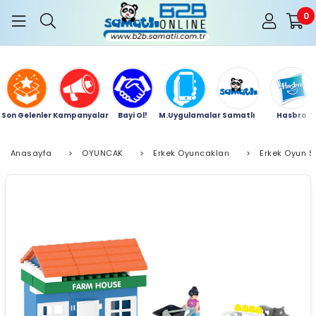
0
Son Gelenler
Kampanyalar
Bayi Ol!
M.Uygulamalar
Samatlı
Hasbro
Anasayfa
>
OYUNCAK
>
Erkek Oyuncakları
>
Erkek Oyun Se