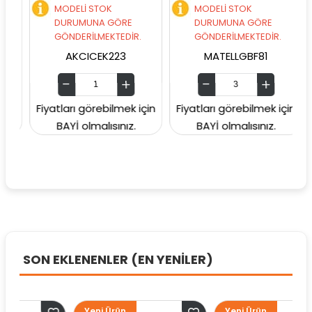
MODELİ STOK
MODELİ STOK
DURUMUNA GÖRE
DURUMUNA GÖRE
GÖNDERİLMEKTEDİR.
GÖNDERİLMEKTEDİR.
AKCICEK223
MATELLGBF81
in
Fiyatları görebilmek için
Fiyatları görebilmek için
BAYİ olmalısınız.
BAYİ olmalısınız.
SON EKLENENLER (EN YENİLER)
Yeni Ürün
Yeni Ürün