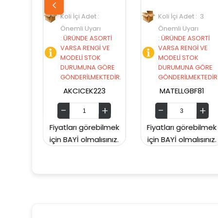
Koli İçi Adet :
Koli İçi Adet : 3
Koli İçi
Önemli Uyarı
Önemli Uyarı
Önemli
:
ÜRÜNDE ASORTİ
:
ÜRÜNDE ASORTİ
:
ÜRÜND
VARSA RENGİ VE
VARSA RENGİ VE
VARSA 
MODELİ STOK
MODELİ STOK
MODELİ
DURUMUNA GÖRE
DURUMUNA GÖRE
DURUM
GÖNDERİLMEKTEDİR.
GÖNDERİLMEKTEDİR.
GÖNDER
AKCICEK223
MATELLGBF81
99S
yatları görebilmek
Fiyatları görebilmek
Fiyatları
n BAYİ olmalısınız.
için BAYİ olmalısınız.
için BAYİ 