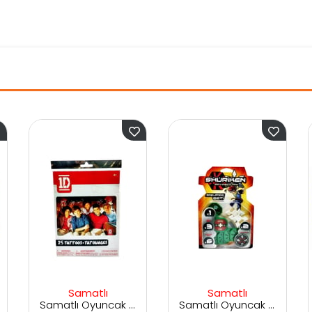
atlı
Samatlı
Samatlı
Samatlı Oyuncak One Direction Dövme
Samatlı Oyuncak Shuriken Başlangıç Seti