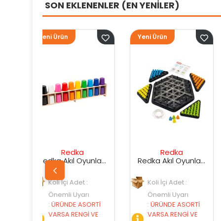
SON EKLENENLER (EN YENİLER)
Yeni Ürün
Yeni Ürün
dka
Redka
Sunman
Redka Akıl Oyunları Renk Dedektifi Oyunu
Redka Akıl Oyunları Strateji Üçgeni Oyunu
Adet :
Koli İçi Adet :
Koli İçi Adet :
Uyarı
Önemli Uyarı
Önemli Uyarı
 ASORTİ
:
ÜRÜNDE ASORTİ
:
ÜRÜNDE ASORT
ENGİ VE
VARSA RENGİ VE
VARSA RENGİ V