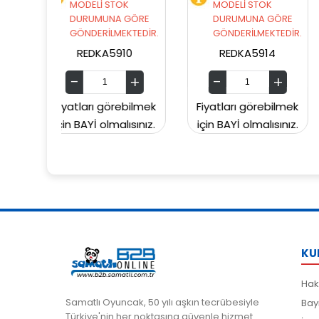
 STOK
MODELİ STOK
MODELİ STOK
NA GÖRE
DURUMUNA GÖRE
DURUMUNA GÖ
LMEKTEDİR.
GÖNDERİLMEKTEDİR.
GÖNDERİLMEKTE
A5910
REDKA5914
SUNMAN000060
görebilmek
Fiyatları görebilmek
Fiyatları görebil
lmalısınız.
için BAYİ olmalısınız.
için BAYİ olmalısı
KU
Hak
Samatlı Oyuncak, 50 yılı aşkın tecrübesiyle
Bay
Türkiye'nin her noktasına güvenle hizmet