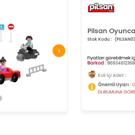
Pilsan Oyuncak
(PILSAN0
›
Fiyatları görebilmek iç
Barkod
:
8693461236
Koli İçi Adet :
Önemli Uyarı
:
Ü
DURUMUNA GÖRE 