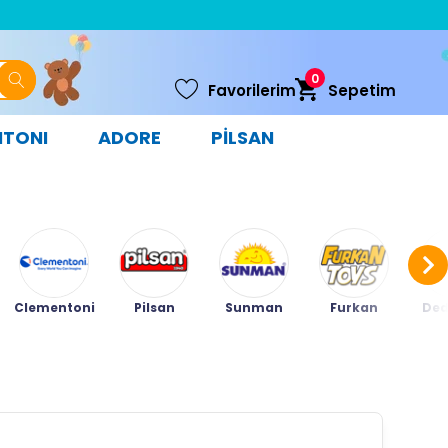
0
Favorilerim
Sepetim
NTONI
ADORE
PİLSAN
Clementoni
Pilsan
Sunman
Furkan
Ded