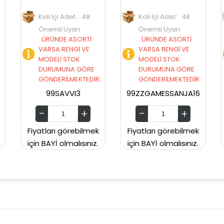
 Adet : 48
Koli İçi Adet : 48
Koli İçi Adet : 1
 Uyarı
Önemli Uyarı
Önemli Uyarı
E ASORTİ
:
ÜRÜNDE ASORTİ
:
ÜRÜNDE ASOR
RENGİ VE
VARSA RENGİ VE
VARSA RENGİ 
 STOK
MODELİ STOK
MODELİ STOK
UNA GÖRE
DURUMUNA GÖRE
DURUMUNA G
İLMEKTEDİR.
GÖNDERİLMEKTEDİR.
GÖNDERİLMEKT
AVVI3
99ZZGAMESSANJA16
99ZZGAMESSAN
 görebilmek
Fiyatları görebilmek
Fiyatları görebi
olmalısınız.
için BAYİ olmalısınız.
için BAYİ olmalıs