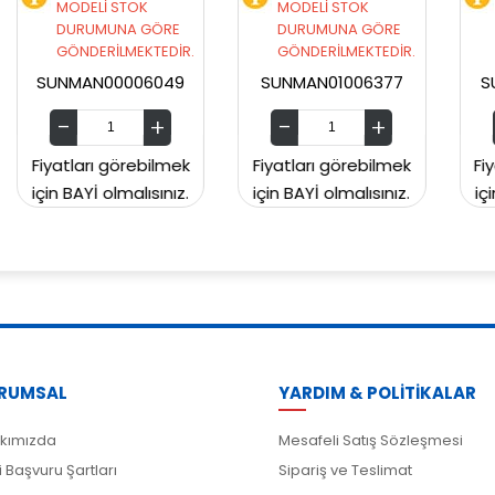
MODELİ STOK
MODELİ STOK
RE
DURUMUNA GÖRE
DURUMUNA GÖRE
DİR.
GÖNDERİLMEKTEDİR.
GÖNDERİLMEKTEDİR.
49
SUNMAN01006377
SUNMAN00CH2129
mek
Fiyatları görebilmek
Fiyatları görebilmek
nız.
için BAYİ olmalısınız.
için BAYİ olmalısınız.
RUMSAL
YARDIM & POLİTİKALAR
kımızda
Mesafeli Satış Sözleşmesi
i Başvuru Şartları
Sipariş ve Teslimat