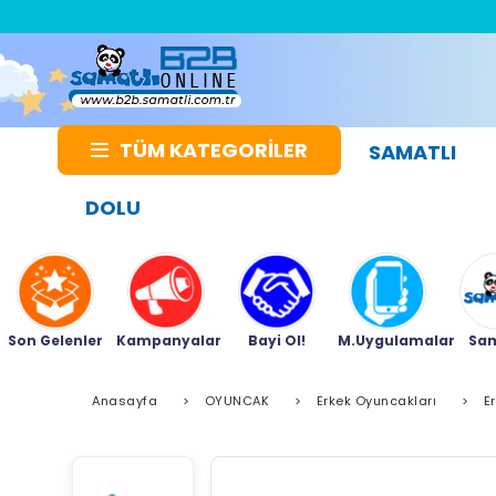
TÜM KATEGORİLER
SAMATLI
DOLU
Son Gelenler
Kampanyalar
Bayi Ol!
M.Uygulamalar
Sam
Anasayfa
>
OYUNCAK
>
Erkek Oyuncakları
>
E