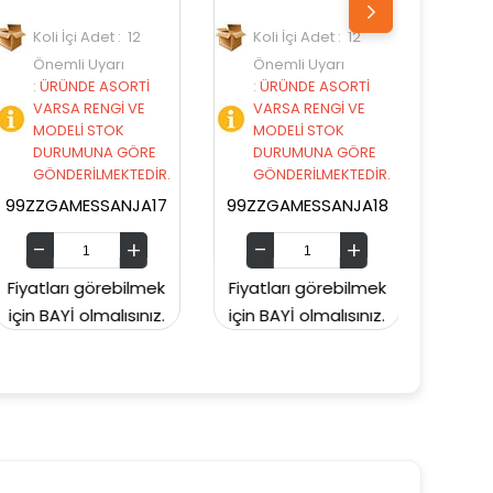
2
Koli İçi Adet : 12
Koli İçi Adet : 6
Önemli Uyarı
Önemli Uyarı
Tİ
:
ÜRÜNDE ASORTİ
:
ÜRÜNDE ASORTİ
VE
VARSA RENGİ VE
VARSA RENGİ VE
MODELİ STOK
MODELİ STOK
ÖRE
DURUMUNA GÖRE
DURUMUNA GÖRE
EDİR.
GÖNDERİLMEKTEDİR.
GÖNDERİLMEKTEDİR.
JA17
99ZZGAMESSANJA18
99ZZMOOSEGOMU18175
lmek
Fiyatları görebilmek
Fiyatları görebilmek
ınız.
için BAYİ olmalısınız.
için BAYİ olmalısınız.