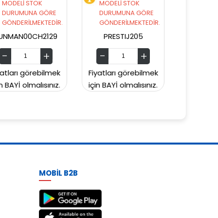
MODELİ STOK
MODELİ STOK
DURUMUNA GÖRE
DURUMUNA GÖRE
GÖNDERİLMEKTEDİR.
GÖNDERİLMEKTEDİR.
PRESTIJ205
PRESTIJ203
Fiyatları görebilmek
Fiyatları görebilmek
Fi
için BAYİ olmalısınız.
için BAYİ olmalısınız.
iç
MOBİL B2B