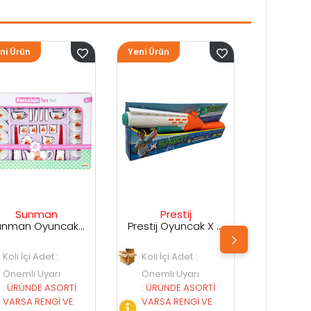
Yeni Ürün
Yeni Ürün
Ye
Prestij
Prestij
Prestij Oyuncak X Shot Kutuda Su Silahı
Prestij Oyuncak Kutulu Su Silahı
Koli İçi Adet :
Koli İçi Adet :
Önemli Uyarı
Önemli Uyarı
:
ÜRÜNDE ASORTİ
:
ÜRÜNDE ASORTİ
VARSA RENGİ VE
VARSA RENGİ VE