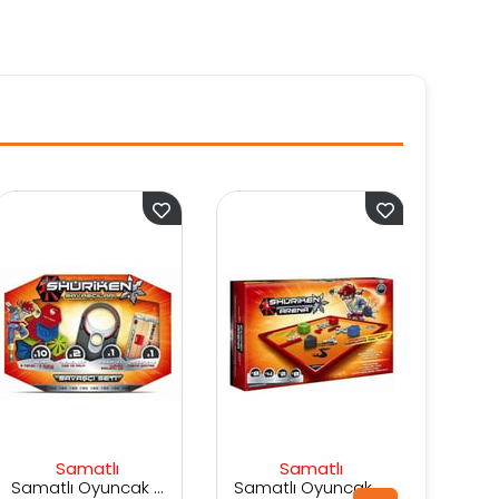
Samatlı
Samatlı
Samatlı Oyuncak Shuriken Savaşçı Seti
Samatlı Oyuncak Shuriken Arena
Samatlı Oyuncak Gomu Butik Eşyalar - Evcil Hayvan Dükkanı Kalem Kutusu Seti