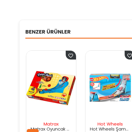
BENZER ÜRÜNLER
Matrax
Hot Wheels
Sam
Matrax Oyuncak Çılgın ATIŞ Mini Basket Oyunu
Hot Wheels Şampiyonluk Parkuru Yarış Pisti GBF81