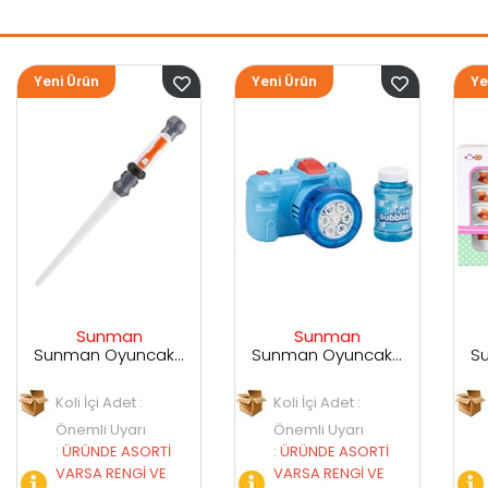
Yeni Ürün
Yeni Ürün
Sunman
Sunman
Sunman Oyuncak Sesli ve Işıklı Uzay Kılıcı
Sunman Oyuncak Kamera Temalı Balancuk Atan TAbanca
Sunman Oyuncak 29 Parça Porselen Seti
Koli İçi Adet :
Koli İçi Adet :
Önemli Uyarı
Önemli Uyarı
İ
:
ÜRÜNDE ASORTİ
:
ÜRÜNDE ASORTİ
E
VARSA RENGİ VE
VARSA RENGİ VE