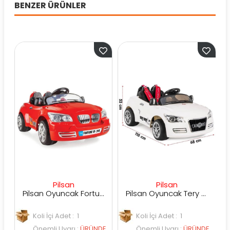
BENZER ÜRÜNLER
Pilsan
Pilsan
Pilsan Oyuncak Fortune Uzaktan Kumandalı Araba
Pilsan Oyuncak Tery Bery Uzaktan Kumandalı Akülü Araba
Koli İçi Adet : 1
Koli İçi Adet : 1
Ko
Önemli Uyarı
:
ÜRÜNDE
Önemli Uyarı
:
ÜRÜNDE
Ö