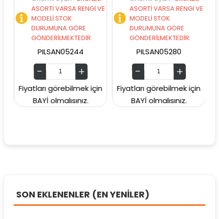
ASORTİ VARSA RENGİ VE
ASORTİ VARSA RENGİ VE
A
MODELİ STOK
MODELİ STOK
M
DURUMUNA GÖRE
DURUMUNA GÖRE
D
GÖNDERİLMEKTEDİR.
GÖNDERİLMEKTEDİR.
G
PILSAN05244
PILSAN05280
Fiyatları görebilmek için
Fiyatları görebilmek için
Fiyat
BAYİ olmalısınız.
BAYİ olmalısınız.
B
SON EKLENENLER (EN YENİLER)