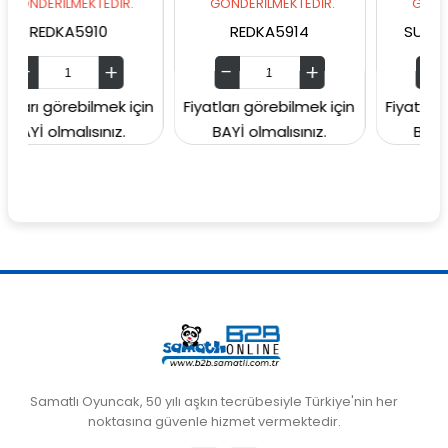
MEKTEDİR.
GÖNDERİLMEKTEDİR.
GÖNDERİLMEKTED
A5910
REDKA5914
SUNMAN00006
rebilmek için
Fiyatları görebilmek için
Fiyatları görebilme
alısınız.
BAYİ olmalısınız.
BAYİ olmalısını
Samatlı Oyuncak, 50 yılı aşkın tecrübesiyle Türkiye'nin her
noktasına güvenle hizmet vermektedir.