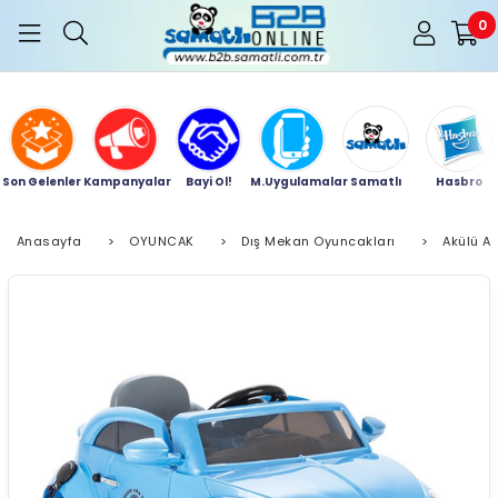
0
Son Gelenler
Kampanyalar
Bayi Ol!
M.Uygulamalar
Samatlı
Hasbro
Anasayfa
>
OYUNCAK
>
Dış Mekan Oyuncakları
>
Akülü A