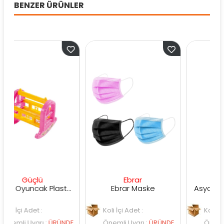
BENZER ÜRÜNLER
ü
Ebrar
Asya
Güçlü Oyuncak Plastik Küçük Beşik
Ebrar Maske
 :
Koli İçi Adet :
Koli İçi Adet :
rı
:
ÜRÜNDE
Önemli Uyarı
:
ÜRÜNDE
Önemli Uyarı
:
ÜRÜ