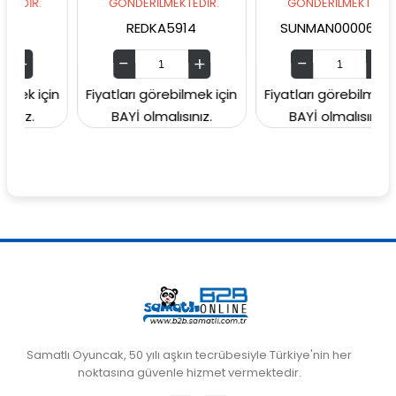
R.
GÖNDERİLMEKTEDİR.
GÖNDERİLMEKTEDİR.
REDKA5914
SUNMAN00006049
 için
Fiyatları görebilmek için
Fiyatları görebilmek için
BAYİ olmalısınız.
BAYİ olmalısınız.
Samatlı Oyuncak, 50 yılı aşkın tecrübesiyle Türkiye'nin her
noktasına güvenle hizmet vermektedir.