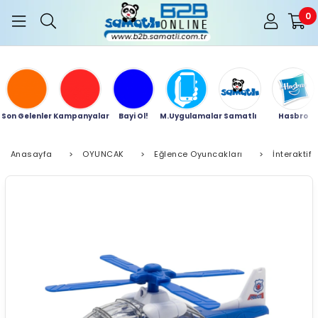
0
Son Gelenler
Kampanyalar
Bayi Ol!
M.Uygulamalar
Samatlı
Hasbro
Anasayfa
>
OYUNCAK
>
Eğlence Oyuncakları
>
İnteraktif