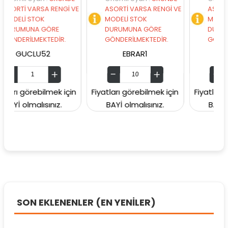
SA RENGİ VE
ASORTİ VARSA RENGİ VE
ASORTİ VARSA REN
K
MODELİ STOK
MODELİ STOK
 GÖRE
DURUMUNA GÖRE
DURUMUNA GÖRE
KTEDİR.
GÖNDERİLMEKTEDİR.
GÖNDERİLMEKTEDİR
52
EBRAR1
ASYA64
bilmek için
Fiyatları görebilmek için
Fiyatları görebilmek 
ısınız.
BAYİ olmalısınız.
BAYİ olmalısınız.
SON EKLENENLER (EN YENİLER)