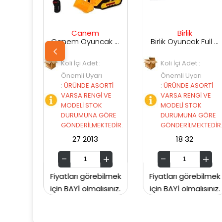
Canem
Birlik
Me
Canem Oyuncak Uzaktan Kumandalı İleri Geri Dozer
Birlik Oyuncak Full Foksiyonlu Canavar Kamyon 13 Cm 1:22 USB Şarjlı 588-21A
oli İçi Adet :
Koli İçi Adet :
Koli İçi 
Önemli Uyarı
Önemli Uyarı
Önemli 
ÜRÜNDE ASORTİ
:
ÜRÜNDE ASORTİ
:
ÜRÜNDE
VARSA RENGİ VE
VARSA RENGİ VE
VARSA R
MODELİ STOK
MODELİ STOK
MODELİ 
DURUMUNA GÖRE
DURUMUNA GÖRE
DURUMU
GÖNDERİLMEKTEDİR.
GÖNDERİLMEKTEDİR.
GÖNDERİ
27 2013
18 32
MEGACXY
tları görebilmek
Fiyatları görebilmek
Fiyatları 
 BAYİ olmalısınız.
için BAYİ olmalısınız.
için BAYİ o