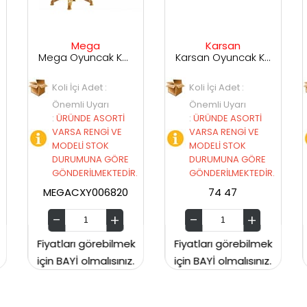
ga
Karsan
Duman
Mega Oyuncak Kablo Kumandalı Kule Vinç CXY006820
Karsan Oyuncak Kumandalı Şarjlı Traktör QH205-4
Adet :
Koli İçi Adet :
Koli İçi Adet :
Uyarı
Önemli Uyarı
Önemli Uyarı
 ASORTİ
:
ÜRÜNDE ASORTİ
:
ÜRÜNDE ASORT
ENGİ VE
VARSA RENGİ VE
VARSA RENGİ V
STOK
MODELİ STOK
MODELİ STOK
NA GÖRE
DURUMUNA GÖRE
DURUMUNA GÖ
LMEKTEDİR.
GÖNDERİLMEKTEDİR.
GÖNDERİLMEKTE
006820
74 47
64 35
görebilmek
Fiyatları görebilmek
Fiyatları görebil
lmalısınız.
için BAYİ olmalısınız.
için BAYİ olmalısın