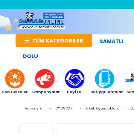
TÜM KATEGORİLER
SAMATLI
DOLU
Son Gelenler
Kampanyalar
Bayi Ol!
M.Uygulamalar
Sam
Anasayfa
>
OYUNCAK
>
Erkek Oyuncakları
>
U