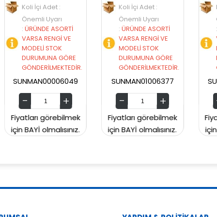
Koli İçi Adet :
Koli İçi Adet :
Önemli Uyarı
Önemli Uyarı
İ
:
ÜRÜNDE ASORTİ
:
ÜRÜNDE ASORTİ
VARSA RENGİ VE
VARSA RENGİ VE
MODELİ STOK
MODELİ STOK
RE
DURUMUNA GÖRE
DURUMUNA GÖRE
İR.
GÖNDERİLMEKTEDİR.
GÖNDERİLMEKTEDİR.
49
SUNMAN01006377
SUNMAN00CH2129
mek
Fiyatları görebilmek
Fiyatları görebilmek
ız.
için BAYİ olmalısınız.
için BAYİ olmalısınız.