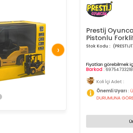
Prestij Oyunc
Pistonlu Forkl
(PRESTIJ1
›
Fiyatları görebilmek iç
Barkod
:
69754733218
Koli İçi Adet :
Önemli Uyarı
:
Ü
DURUMUNA GÖRE 
Ü