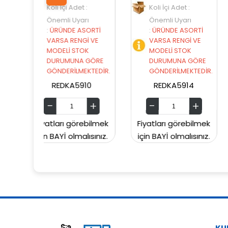
det :
Koli İçi Adet :
Koli İçi Adet :
yarı
Önemli Uyarı
Önemli Uyarı
 ASORTİ
:
ÜRÜNDE ASORTİ
:
ÜRÜNDE ASORT
ENGİ VE
VARSA RENGİ VE
VARSA RENGİ VE
STOK
MODELİ STOK
MODELİ STOK
NA GÖRE
DURUMUNA GÖRE
DURUMUNA GÖ
LMEKTEDİR.
GÖNDERİLMEKTEDİR.
GÖNDERİLMEKTED
5910
REDKA5914
SUNMAN000060
görebilmek
Fiyatları görebilmek
Fiyatları görebil
malısınız.
için BAYİ olmalısınız.
için BAYİ olmalısın