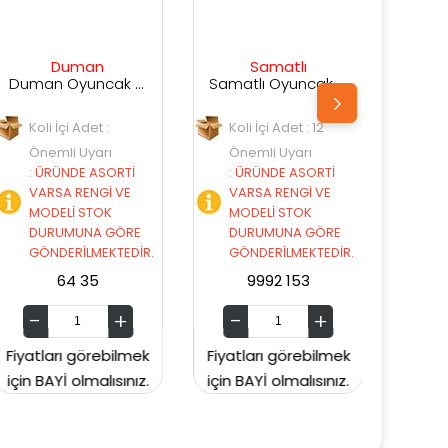
Samatlı
Samatlı
Duman Oyuncak Uzaktan Kumandalı Traktör DMNCR1922-1
Samatlı Oyuncak Sesli Uzaktan Kumandalı Kepçe A8863-74
Samatlı Oyuncak Sesli Uzaktan Kumandalı Kepçe A8863-73
Koli İçi Adet : 12
Koli İçi Adet : 12
Önemli Uyarı
Önemli Uyarı
İ
:
ÜRÜNDE ASORTİ
:
ÜRÜNDE ASORTİ
E
VARSA RENGİ VE
VARSA RENGİ VE
MODELİ STOK
MODELİ STOK
RE
DURUMUNA GÖRE
DURUMUNA GÖRE
DİR.
GÖNDERİLMEKTEDİR.
GÖNDERİLMEKTEDİR.
9992 153
9992 154
mek
Fiyatları görebilmek
Fiyatları görebilmek
ız.
için BAYİ olmalısınız.
için BAYİ olmalısınız.