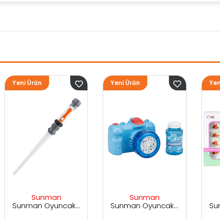
Yeni Ürün
Yeni Ürün
Sunman
Sunman
Sunman Oyuncak Sesli ve Işıklı Uzay Kılıcı
Sunman Oyuncak Kamera Temalı Balancuk Atan TAbanca
Sunman Oyuncak 29 Parça Porselen Seti