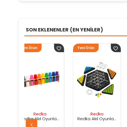
SON EKLENENLER (EN YENİLER)
Yeni Ürün
Yeni Ürün
ka
Redka
Sunman
Redka Akıl Oyunları Renk Dedektifi Oyunu
Redka Akıl Oyunları Strateji Üçgeni Oyunu