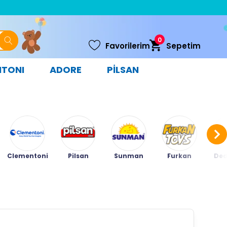
0
Favorilerim
Sepetim
NTONI
ADORE
PİLSAN
Clementoni
Pilsan
Sunman
Furkan
Ded