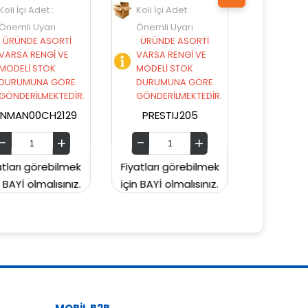
Koli İçi Adet :
Koli İçi Adet :
Önemli Uyarı
Önemli Uyarı
:
ÜRÜNDE ASORTİ
:
ÜRÜNDE ASORTİ
VARSA RENGİ VE
VARSA RENGİ VE
MODELİ STOK
MODELİ STOK
DURUMUNA GÖRE
DURUMUNA GÖRE
GÖNDERİLMEKTEDİR.
GÖNDERİLMEKTEDİR.
PRESTIJ205
PRESTIJ203
Fiyatları görebilmek
Fiyatları görebilmek
Fi
için BAYİ olmalısınız.
için BAYİ olmalısınız.
iç