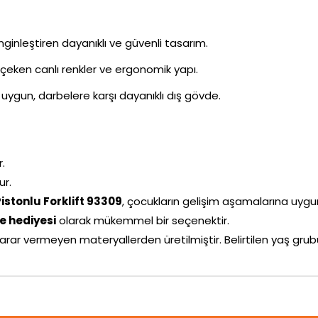
inleştiren dayanıklı ve güvenli tasarım.
i çeken canlı renkler ve ergonomik yapı.
uygun, darbelere karşı dayanıklı dış gövde.
r.
ur.
istonlu Forklift 93309
, çocukların gelişim aşamalarına uygun o
 hediyesi
olarak mükemmel bir seçenektir.
arar vermeyen materyallerden üretilmiştir. Belirtilen yaş g