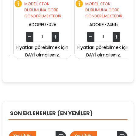
MODELİ STOK
MODELİ STOK
DURUMUNA GÖRE
DURUMUNA GÖRE
GÖNDERİLMEKTEDİR.
GÖNDERİLMEKTEDİR.
ADORE07028
ADORE72465
in
Fiyatları görebilmek için
Fiyatları görebilmek için
BAYİ olmalısınız.
BAYİ olmalısınız.
SON EKLENENLER (EN YENİLER)
Yeni Ürün
Yeni Ürün
Yeni Ü