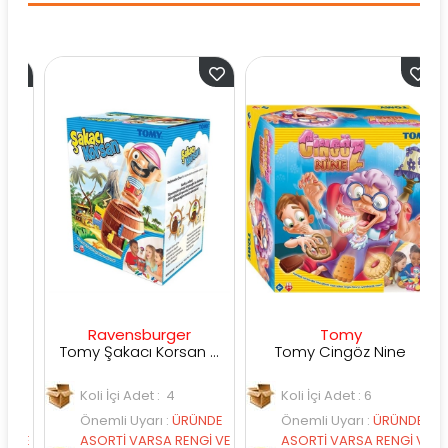
Ravensburger
Tomy
kçe)
Tomy Şakacı Korsan 7028
Tomy Cingöz Nine
Koli İçi Adet : 4
Koli İçi Adet : 6
DE
Önemli Uyarı
:
ÜRÜNDE
Önemli Uyarı
:
ÜRÜNDE
 VE
ASORTİ VARSA RENGİ VE
ASORTİ VARSA RENGİ VE