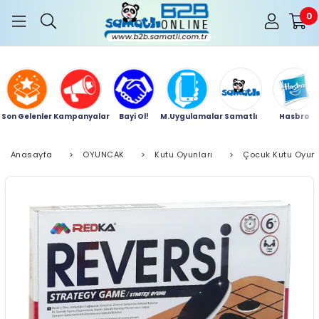
0
Son Gelenler
Kampanyalar
Bayi Ol!
M.Uygulamalar
Samatlı
Hasbro
Anasayfa
>
OYUNCAK
>
Kutu Oyunları
>
Çocuk Kutu Oyunl