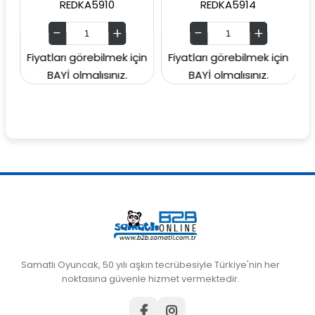
REDKA5910
REDKA5914
SUN
Fiyatları görebilmek için
Fiyatları görebilmek için
Fiyatla
BAYİ olmalısınız.
BAYİ olmalısınız.
BA
Samatlı Oyuncak, 50 yılı aşkın tecrübesiyle Türkiye'nin her
noktasına güvenle hizmet vermektedir.