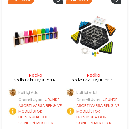
Redka
Redka
Redka Akıl Oyunları Renk Dedektifi Oyunu
Redka Akıl Oyunları Strateji Üçgeni Oyunu
Koli İçi Adet :
Koli İçi Adet :
Koli
Önemli Uyarı
:
ÜRÜNDE
Önemli Uyarı
:
ÜRÜNDE
Öne
ASORTİ VARSA RENGİ VE
ASORTİ VARSA RENGİ VE
ASO
MODELİ STOK
MODELİ STOK
MO
DURUMUNA GÖRE
DURUMUNA GÖRE
DU
GÖNDERİLMEKTEDİR.
GÖNDERİLMEKTEDİR.
GÖN