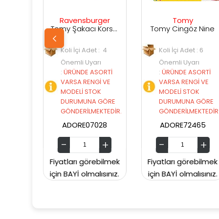
avensburger
Tomy
Ravens
Tomy Şakacı Korsan 7028
Tomy Cingöz Nine
oli İçi Adet : 4
Koli İçi Adet : 6
Koli İçi A
Önemli Uyarı
Önemli Uyarı
Önemli 
ÜRÜNDE ASORTİ
:
ÜRÜNDE ASORTİ
:
ÜRÜNDE
VARSA RENGİ VE
VARSA RENGİ VE
VARSA R
MODELİ STOK
MODELİ STOK
MODELİ 
DURUMUNA GÖRE
DURUMUNA GÖRE
DURUMU
GÖNDERİLMEKTEDİR.
GÖNDERİLMEKTEDİR.
GÖNDERİ
ADORE07028
ADORE72465
ADORE2
tları görebilmek
Fiyatları görebilmek
Fiyatları 
 BAYİ olmalısınız.
için BAYİ olmalısınız.
için BAYİ o