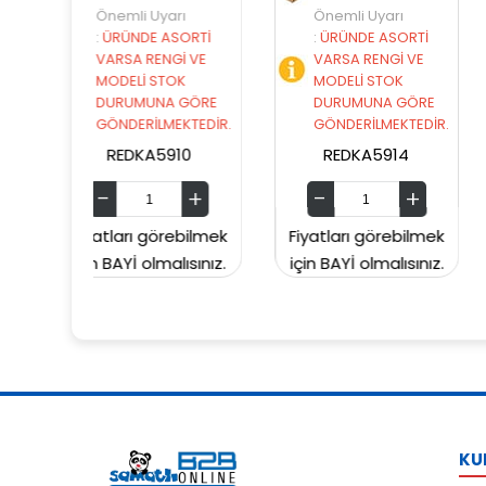
yarı
Önemli Uyarı
Önemli Uyarı
ASORTİ
:
ÜRÜNDE ASORTİ
:
ÜRÜNDE ASORTİ
NGİ VE
VARSA RENGİ VE
VARSA RENGİ VE
STOK
MODELİ STOK
MODELİ STOK
NA GÖRE
DURUMUNA GÖRE
DURUMUNA GÖR
MEKTEDİR.
GÖNDERİLMEKTEDİR.
GÖNDERİLMEKTED
5910
REDKA5914
SUNMAN0000604
örebilmek
Fiyatları görebilmek
Fiyatları görebilm
malısınız.
için BAYİ olmalısınız.
için BAYİ olmalısını
KU