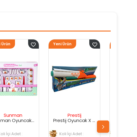
Yeni Ürün
Yeni Ürün
Yen
Prestij
Prestij
Prestij Oyuncak X Shot Kutuda Su Silahı
Prestij Oyuncak Kutulu Su Silahı
Koli İçi Adet :
Koli İçi Adet :