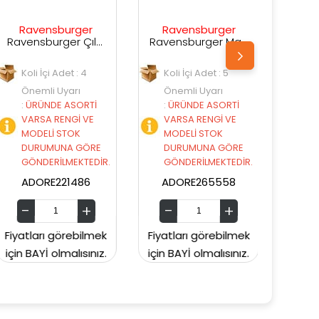
Ravensburger
Ravensburger
Ravensburger Çılgın Penguenler Türkçe
Ravensburger Make'n Break
Ravensburger Make'n Break Extreme
Koli İçi Adet : 5
Koli İçi Adet : 4
Önemli Uyarı
Önemli Uyarı
İ
:
ÜRÜNDE ASORTİ
:
ÜRÜNDE ASORTİ
E
VARSA RENGİ VE
VARSA RENGİ VE
MODELİ STOK
MODELİ STOK
RE
DURUMUNA GÖRE
DURUMUNA GÖRE
DİR.
GÖNDERİLMEKTEDİR.
GÖNDERİLMEKTEDİR.
ADORE265558
ADORE265565
mek
Fiyatları görebilmek
Fiyatları görebilmek
ız.
için BAYİ olmalısınız.
için BAYİ olmalısınız.