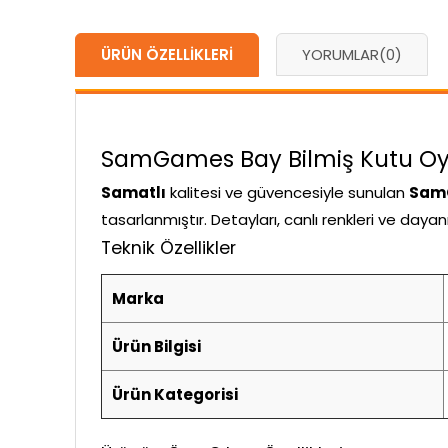
ÜRÜN ÖZELLIKLERI
YORUMLAR
(0)
SamGames Bay Bilmiş Kutu Oyun
Samatlı
kalitesi ve güvencesiyle sunulan
SamG
tasarlanmıştır. Detayları, canlı renkleri ve daya
Teknik Özellikler
Marka
Ürün Bilgisi
Ürün Kategorisi