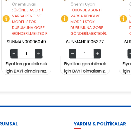
Önemli Uyarı
Önemli Uyarı
:
ÜRÜNDE ASORTİ
:
ÜRÜNDE ASORTİ
VARSA RENGİ VE
VARSA RENGİ VE
MODELİ STOK
MODELİ STOK
E
DURUMUNA GÖRE
DURUMUNA GÖRE
İR.
GÖNDERİLMEKTEDİR.
GÖNDERİLMEKTEDİR.
9
SUNMAN01006377
SUNMAN00CH2129
ek
Fiyatları görebilmek
Fiyatları görebilmek
z.
için BAYİ olmalısınız.
için BAYİ olmalısınız.
RUMSAL
YARDIM & POLİTİKALAR