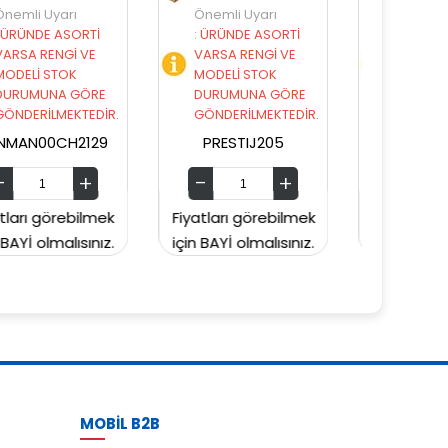
Önemli Uyarı
Önemli Uyarı
:
ÜRÜNDE ASORTİ
:
ÜRÜNDE ASORTİ
VARSA RENGİ VE
VARSA RENGİ VE
MODELİ STOK
MODELİ STOK
DURUMUNA GÖRE
DURUMUNA GÖRE
GÖNDERİLMEKTEDİR.
GÖNDERİLMEKTEDİR.
PRESTIJ205
PRESTIJ203
Fiyatları görebilmek
Fiyatları görebilmek
Fiy
için BAYİ olmalısınız.
için BAYİ olmalısınız.
içi
MOBİL B2B