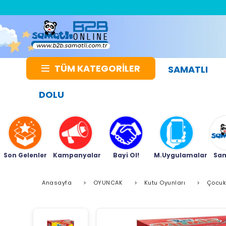
TÜM KATEGORİLER
SAMATLI
DOLU
Son Gelenler
Kampanyalar
Bayi Ol!
M.Uygulamalar
Sam
Anasayfa
>
OYUNCAK
>
Kutu Oyunları
>
Çocuk