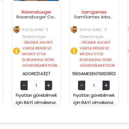
burger
Samgames
Ravensburger
Ravensburger Canavar Avcıları
SamGames Arkadaşım Eşek
det : 5
Koli İçi Adet : 6
Koli İçi Adet : 4
Uyarı
Önemli Uyarı
Önemli Uyarı
 ASORTİ
:
ÜRÜNDE ASORTİ
:
ÜRÜNDE ASORT
ENGİ VE
VARSA RENGİ VE
VARSA RENGİ V
STOK
MODELİ STOK
MODELİ STOK
NA GÖRE
DURUMUNA GÖRE
DURUMUNA GÖ
LMEKTEDİR.
GÖNDERİLMEKTEDİR.
GÖNDERİLMEKTE
14327
99GAMESENTERD1802
ADORE221486
görebilmek
Fiyatları görebilmek
Fiyatları görebil
lmalısınız.
için BAYİ olmalısınız.
için BAYİ olmalısın