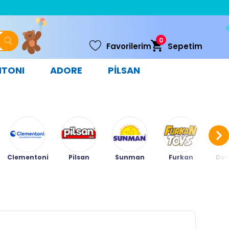
0
Favorilerim
Sepetim
NTONI
ADORE
PİLSAN
Clementoni
Pilsan
Sunman
Furkan
Ded