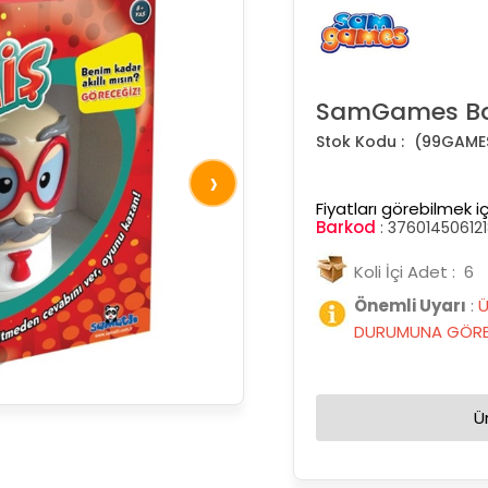
SamGames Bay
(99GAME
›
Fiyatları görebilmek iç
Barkod
:
37601450612
Koli İçi Adet : 6
Önemli Uyarı
:
Ü
DURUMUNA GÖRE 
Ü