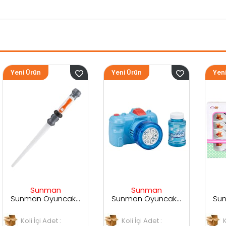
Yeni Ürün
Yeni Ürün
Sunman
Sunman
Sunman Oyuncak Sesli ve Işıklı Uzay Kılıcı
Sunman Oyuncak Kamera Temalı Balancuk Atan TAbanca
Sunman Oyuncak 29 Parça Porselen Seti
Koli İçi Adet :
Koli İçi Adet :