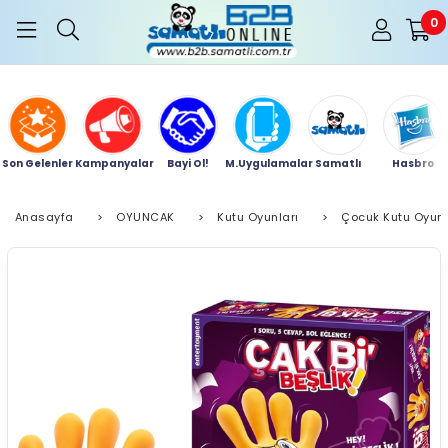
0
Son Gelenler
Kampanyalar
Bayi Ol!
M.Uygulamalar
Samatlı
Hasbro
Anasayfa
>
OYUNCAK
>
Kutu Oyunları
>
Çocuk Kutu Oyunl