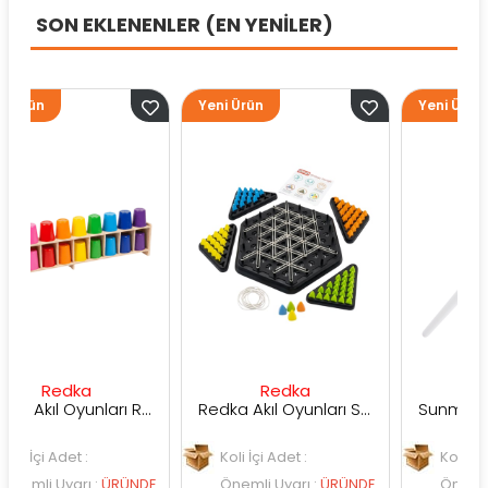
SON EKLENENLER (EN YENİLER)
Yeni Ürün
Yeni Ürün
ka
Redka
Sunman
Redka Akıl Oyunları Renk Dedektifi Oyunu
Redka Akıl Oyunları Strateji Üçgeni Oyunu
t :
Koli İçi Adet :
Koli İçi Adet :
rı
:
ÜRÜNDE
Önemli Uyarı
:
ÜRÜNDE
Önemli Uyarı
:
ÜR