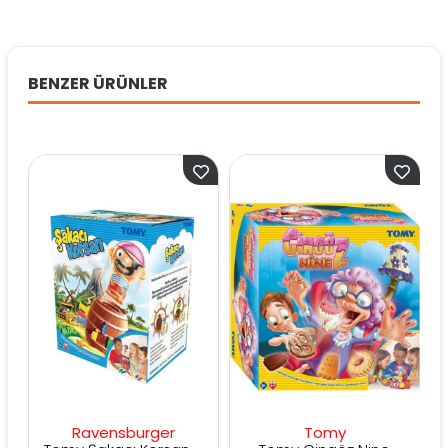
BENZER ÜRÜNLER
Ravensburger
Tomy
Ra